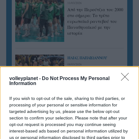
11/03/2026
Από την Περούτζια του 2000
στο σήμερα: Tο τρίτο
ευρωπαϊκό ραντεβού του
Παναθηναϊκού με την
ιστορία
ΗΛΙΑΣ ΠΑΠΑΪΩΑΝΝΟΥ
08/03/2026
Αναγνώριση και σεβασμός
οι σημαντικότερες νίκες του
volleyplanet -
Do Not Process My Personal
Α.Ο. Θήρας
Information
If you wish to opt-out of the sale, sharing to third parties, or
processing of your personal or sensitive information for
targeted advertising by us, please use the below opt-out
section to confirm your selection. Please note that after your
opt-out request is processed you may continue seeing
interest-based ads based on personal information utilized by
us or personal information disclosed to third parties prior to