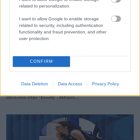
related to personalization.
I want to allow Google to enable storage
related to security, including authentication
functionality and fraud prevention, and other
user protection.
A2
24/06/2026
CONFIRM
Στα «κιτρινόμαυρα» της ΑΕΚ ο Δημήτρης
Χατζηνικολάου
Παίκτης της ΑΕΚ είναι ο Δημήτρης Χατζηνικολάου, με τον
Data Deletion
Data Access
Privacy Policy
27χρονο ακραίο να μένει στην Αθήνα, πηγαίνοντας από τον
Πανιώνιο στην “Ένωση”. Μπορεί...