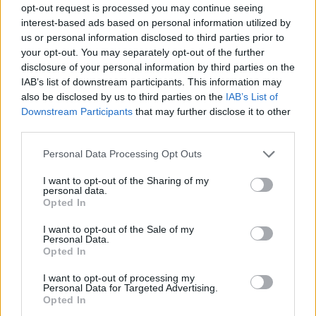
opt-out request is processed you may continue seeing
interest-based ads based on personal information utilized by
us or personal information disclosed to third parties prior to
your opt-out. You may separately opt-out of the further
disclosure of your personal information by third parties on the
IAB’s list of downstream participants. This information may
also be disclosed by us to third parties on the
IAB’s List of
Downstream Participants
that may further disclose it to other
third parties.
ΡΟΗ ΕΙΔΗΣΕΩΝ
Please note that this website/app uses one or more Google
Personal Data Processing Opt Outs
services and may gather and store information including but
07/08/2026
not limited to your visit or usage behaviour. You may click to
I want to opt-out of the Sharing of my
personal data.
«Αντίο» με ήττα για τις διεθνείς μας στο τουρνουά του
grant or deny consent to Google and its third-party tags to
Opted In
Ουρμπίνο
use your data for below specified purposes in below Google
consent section.
I want to opt-out of the Sale of my
Personal Data.
06/08/2026
Opted In
Το πάλεψε μέχρι τέλους η Εθνική γυναικών κόντρα
στην Ιταλία Β’
I want to opt-out of processing my
Personal Data for Targeted Advertising.
Opted In