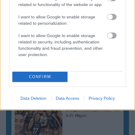
ΓΝΩΜΕΣ
related to functionality of the website or app.
I want to allow Google to enable storage
related to personalization.
ΠΕΝΥ ΡΟΝΤΟΓΙΑΝΝΗ
I want to allow Google to enable storage
11/03/2026
related to security, including authentication
Από την Περούτζια του 2000
functionality and fraud prevention, and other
στο σήμερα: Tο τρίτο
user protection.
ευρωπαϊκό ραντεβού του
Παναθηναϊκού με την
ιστορία
CONFIRM
ΗΛΙΑΣ ΠΑΠΑΪΩΑΝΝΟΥ
08/03/2026
Data Deletion
Data Access
Privacy Policy
Αναγνώριση και σεβασμός
οι σημαντικότερες νίκες του
Α.Ο. Θήρας