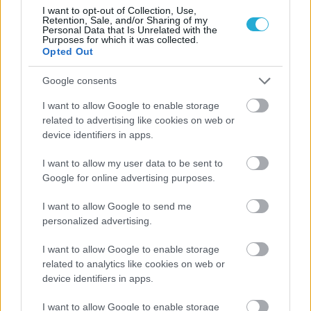
06/08/2026
I want to opt-out of Collection, Use,
Η FIVB σχεδιάζει να διοργανώσει το Παγκόσμιο
Retention, Sale, and/or Sharing of my
Personal Data that Is Unrelated with the
Πρωτάθλημα τον Δεκέμβριο – Αντιδρούν οι σύλλογοι
Purposes for which it was collected.
Opted Out
06/08/2026
Google consents
Έτοιμη για… υψηλές πτήσεις η Μπενφίκα του Ψάρρα
με τον «Ιπτάμενο Ολλανδό» Βίλτενμπουργκ
I want to allow Google to enable storage
related to advertising like cookies on web or
device identifiers in apps.
05/08/2026
Ισόπαλο το πρωτο φιλικό τεστ της Εθνικής στο
I want to allow my user data to be sent to
Ουρμπίνο
Google for online advertising purposes.
I want to allow Google to send me
05/08/2026
personalized advertising.
Προς στρατηγική συνεργασία ΠΑΣΑΠΠ και
Πανεπιστημίου Πατρών
I want to allow Google to enable storage
related to analytics like cookies on web or
device identifiers in apps.
I want to allow Google to enable storage