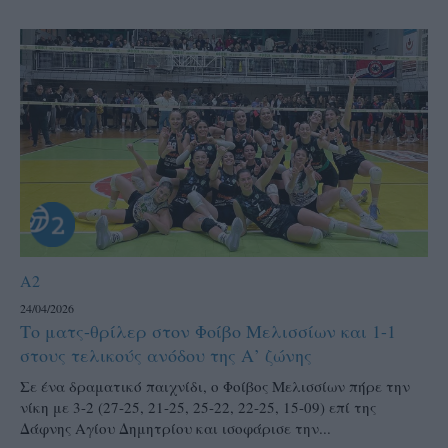
A2
24/04/2026
Το ματς-θρίλερ στον Φοίβο Μελισσίων και 1-1
στους τελικούς ανόδου της Α’ ζώνης
Σε ένα δραματικό παιχνίδι, ο Φοίβος Μελισσίων πήρε την
νίκη με 3-2 (27-25, 21-25, 25-22, 22-25, 15-09) επί της
Δάφνης Αγίου Δημητρίου και ισοφάρισε την...