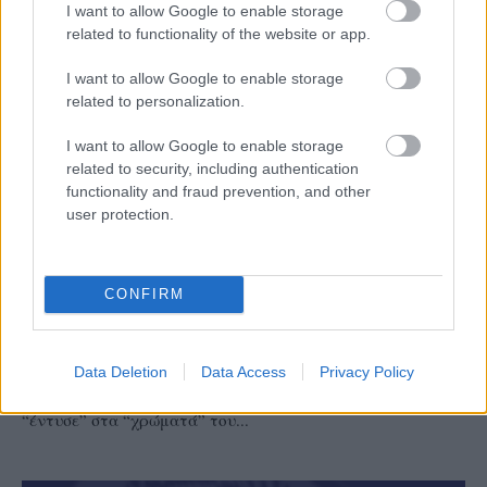
I want to allow Google to enable storage
related to functionality of the website or app.
I want to allow Google to enable storage
related to personalization.
I want to allow Google to enable storage
related to security, including authentication
functionality and fraud prevention, and other
user protection.
PRE LEAGUE ΓΥΝΑΙΚΩΝ
24/07/2026
«Αμαζόνα» η 18χρονη διεθνής Χρύσα
CONFIRM
Καραγιάννη και κορυφαία μπλοκέρ του
Πρωταθλήματος Κ20
Data Deletion
Data Access
Privacy Policy
Σε μία σπουδαία μεταγραφική ενίσχυση προχώρησε ο
Α.Ο.Ν.Ν.Ν.Ε. ΑΜΑΖΟΝΕΣ καθώς με το βλέμμα στο μέλλον
“έντυσε” στα “χρώματά” του...