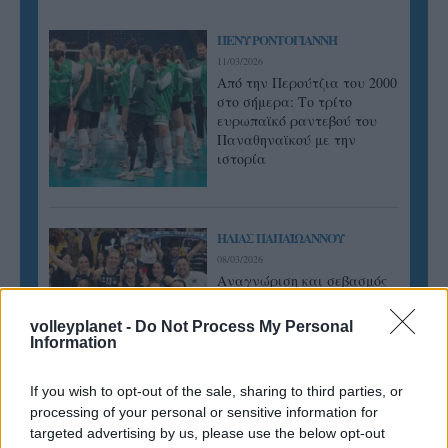
ΠΕΝΥ ΡΟΝΤΟΓΙΑΝΝΗ
11/03/2026
Από την Περούτζια του 2000
στο σήμερα: Tο τρίτο
ευρωπαϊκό ραντεβού του
Παναθηναϊκού με την
ιστορία
ΗΛΙΑΣ ΠΑΠΑΪΩΑΝΝΟΥ
08/03/2026
Αναγνώριση και σεβασμός
οι σημαντικότερες νίκες του
Α.Ο. Θήρας
volleyplanet -
Do Not Process My Personal
Information
If you wish to opt-out of the sale, sharing to third parties, or
processing of your personal or sensitive information for
targeted advertising by us, please use the below opt-out