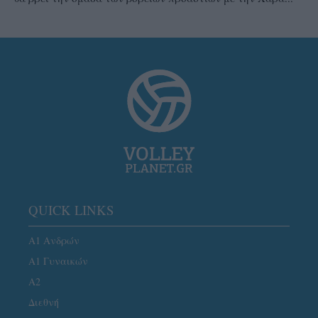
QUICK LINKS
Α1 Ανδρών
Α1 Γυναικών
A2
Διεθνή