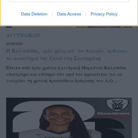
Data Deletion
Data Access
Privacy Policy
Α1 ΓΥΝΑΙΚΩΝ
05/08/2026
Η Καλαπόδα, «μία φίλη απ’ τα παλιά», ορθώνει
το ανάστημά της ξανά στη Σαντορίνη
Έπειτα από τρία χρόνια η κεντρική Μαριάννα Καλαπόδα
επιστρέφει και επίσημα στο νησί του ηφαιστείου για να
ενισχύσει τη φετινή προσπάθεια διάκρισης του Α.Ο....