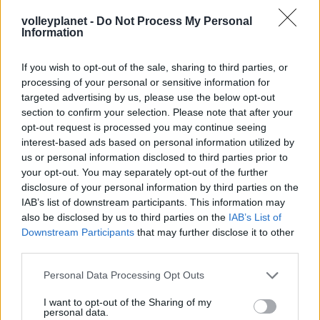
στο σήμερα: Tο τρίτο
ευρωπαϊκό ραντεβού του
volleyplanet -
Do Not Process My Personal
Παναθηναϊκού με την
Information
ιστορία
If you wish to opt-out of the sale, sharing to third parties, or
processing of your personal or sensitive information for
ΗΛΙΑΣ ΠΑΠΑΪΩΑΝΝΟΥ
targeted advertising by us, please use the below opt-out
section to confirm your selection. Please note that after your
08/03/2026
opt-out request is processed you may continue seeing
Αναγνώριση και σεβασμός
οι σημαντικότερες νίκες του
interest-based ads based on personal information utilized by
Α.Ο. Θήρας
us or personal information disclosed to third parties prior to
your opt-out. You may separately opt-out of the further
disclosure of your personal information by third parties on the
IAB’s list of downstream participants. This information may
also be disclosed by us to third parties on the
IAB’s List of
Downstream Participants
that may further disclose it to other
third parties.
Please note that this website/app uses one or more Google
Personal Data Processing Opt Outs
services and may gather and store information including but
not limited to your visit or usage behaviour. You may click to
I want to opt-out of the Sharing of my
personal data.
grant or deny consent to Google and its third-party tags to