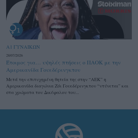
Α1 ΓΥΝΑΙΚΩΝ
28/07/2026
Έτοιμος για… υψηλές πτήσεις ο ΠΑΟΚ με την
Αμερικανίδα Γουεδέρινγκτον
Μετά την επιτυχημένη θητεία της στην “ΑΕΚ” η
Αμερικανίδα διαγώνια Ζόι Γουεδέρινγκτον “ντύνεται” και
στα χρώματα του Δικέφαλου του...