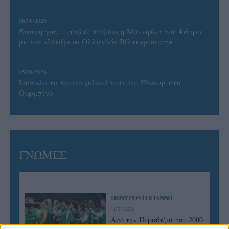
06/08/2026
Έτοιμη για… υψηλές πτήσεις η Μπενφίκα του Ψάρρα
με τον «Ιπτάμενο Ολλανδό» Βίλτενμπουργκ
05/08/2026
Ισόπαλο το πρωτο φιλικό τεστ της Εθνικής στο
Ουρμπίνο
ΓΝΩΜΕΣ
ΠΕΝΥ ΡΟΝΤΟΓΙΑΝΝΗ
11/03/2026
Από την Περούτζια του 2000