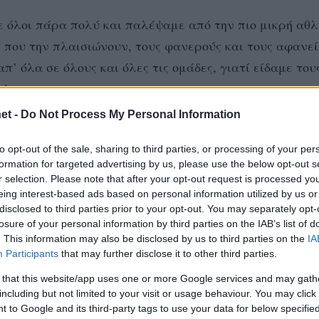
ε όλοι πάρα πολύ και παλέψαμε από την πιο μικρή αθ
 που την πλαισιώνουν, τους φανερούς και τους αφανεί
π’ όλα σε όλους και όλες τις ομάδες, γιατί είδαμε του
!».
et -
Do Not Process My Personal Information
to opt-out of the sale, sharing to third parties, or processing of your per
formation for targeted advertising by us, please use the below opt-out s
νέωση της συνεργασίας του για την περίοδο 2020-21, 
r selection. Please note that after your opt-out request is processed y
eing interest-based ads based on personal information utilized by us or
disclosed to third parties prior to your opt-out. You may separately opt-
ας μια πολύ καλή χρονιά στην PRE LEAGUE το 2019-20 μ
losure of your personal information by third parties on the IAB’s list of
ην ομάδα στο δύσκολο πρωτάθλημα της Volleyleague.
. This information may also be disclosed by us to third parties on the
IA
Participants
that may further disclose it to other third parties.
 that this website/app uses one or more Google services and may gath
χόμαστε στην Αποστολία καλή αγωνιστική χρονιά με υγ
including but not limited to your visit or usage behaviour. You may click 
 to Google and its third-party tags to use your data for below specifi