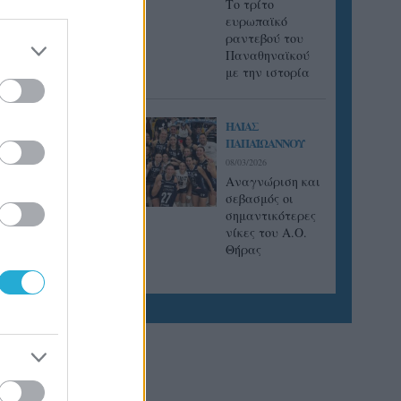
Tο τρίτο
ευρωπαϊκό
ραντεβού του
Παναθηναϊκού
με την ιστορία
ΗΛΙΑΣ
ΠΑΠΑΪΩΑΝΝΟΥ
08/03/2026
Αναγνώριση και
σεβασμός οι
σημαντικότερες
νίκες του Α.Ο.
Θήρας