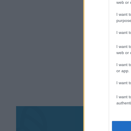
web or d
I want t
purpose
I want 
I want t
web or d
I want t
or app.
I want t
I want t
authenti
Aκολου
πα