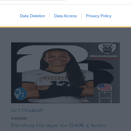
Data Deletion
Data Access
Privacy Policy
Α1 ΓΥΝΑΙΚΩΝ
01/08/2026
Επένδυση στα άκρα του ΠΑΟΚ η Ακάσα