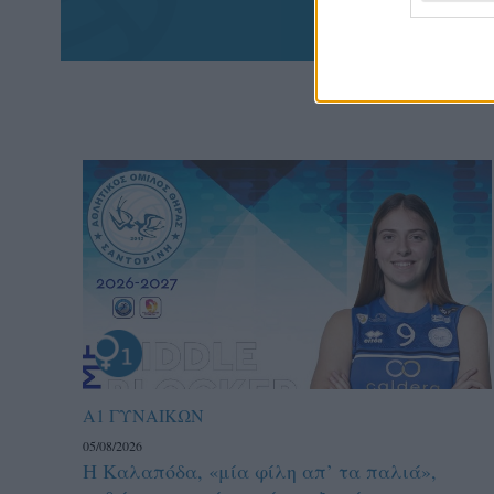
Α1 ΓΥΝΑΙΚΩΝ
05/08/2026
Η Καλαπόδα, «μία φίλη απ’ τα παλιά»,