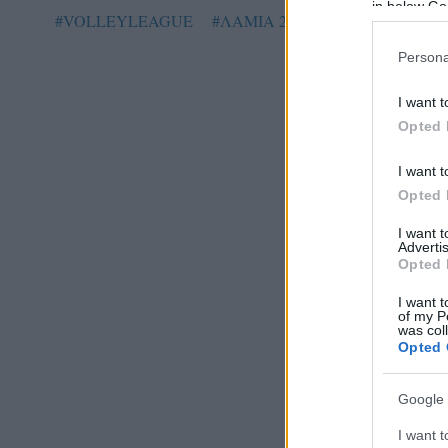
in below Go
#VOLLEYLEAGUE
#ΛΑΜΙΑ 2013
#ΝΟΥΣΙΑ
Persona
I want t
Opted 
I want t
Opted 
I want 
Advertis
Opted 
I want t
of my P
was col
Opted 
Google 
I want t