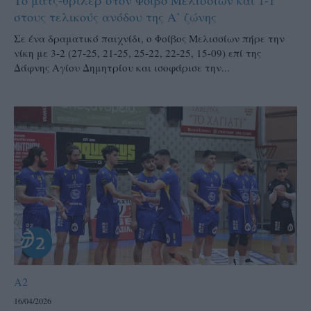
Το ματς-θρίλερ στον Φοίβο Μελισσίων και 1-1
στους τελικούς ανόδου της Α’ ζώνης
Σε ένα δραματικό παιχνίδι, ο Φοίβος Μελισσίων πήρε την
νίκη με 3-2 (27-25, 21-25, 25-22, 22-25, 15-09) επί της
Δάφνης Αγίου Δημητρίου και ισοφάρισε την...
A2
16/04/2026