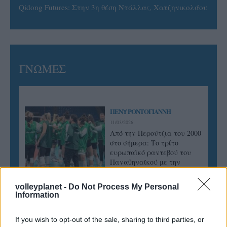
Qidong Futures: Στην 3η θέση Ντάλλας, Χατζηνικολάου
ΓΝΩΜΕΣ
ΠΕΝΥ ΡΟΝΤΟΓΙΑΝΝΗ
11/03/2026
Από την Περούτζια του 2000
στο σήμερα: Tο τρίτο
ευρωπαϊκό ραντεβού του
Παναθηναϊκού με την
ιστορία
volleyplanet -
Do Not Process My Personal
Information
ΗΛΙΑΣ ΠΑΠΑΪΩΑΝΝΟΥ
If you wish to opt-out of the sale, sharing to third parties, or
08/03/2026