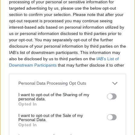
processing of your personal or sensitive information for
Αναγνώριση και σεβασμός
targeted advertising by us, please use the below opt-out
οι σημαντικότερες νίκες του
section to confirm your selection. Please note that after your
Α.Ο. Θήρας
opt-out request is processed you may continue seeing
interest-based ads based on personal information utilized by
us or personal information disclosed to third parties prior to
your opt-out. You may separately opt-out of the further
disclosure of your personal information by third parties on the
IAB’s list of downstream participants. This information may
also be disclosed by us to third parties on the
IAB’s List of
Downstream Participants
that may further disclose it to other
third parties.
Please note that this website/app uses one or more Google
Personal Data Processing Opt Outs
services and may gather and store information including but
not limited to your visit or usage behaviour. You may click to
I want to opt-out of the Sharing of my
personal data.
grant or deny consent to Google and its third-party tags to
Opted In
use your data for below specified purposes in below Google
consent section.
I want to opt-out of the Sale of my
Personal Data.
Opted In