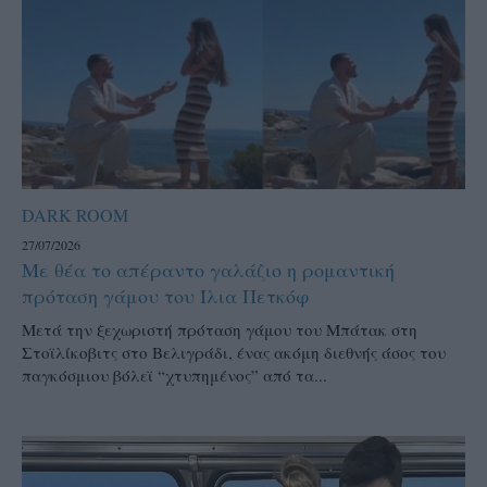
DARK ROOM
27/07/2026
Με θέα το απέραντο γαλάζιο η ρομαντική
πρόταση γάμου του Ίλια Πετκόφ
Μετά την ξεχωριστή πρόταση γάμου του Μπάτακ στη
Στοϊλίκοβιτς στο Βελιγράδι, ένας ακόμη διεθνής άσος του
παγκόσμιου βόλεϊ “χτυπημένος” από τα...