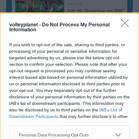
11/03/2026
Από την Περούτζια του 2000
στο σήμερα: Tο τρίτο
ευρωπαϊκό ραντεβού του
volleyplanet -
Do Not Process My Personal
Παναθηναϊκού με την
Information
ιστορία
If you wish to opt-out of the sale, sharing to third parties, or
processing of your personal or sensitive information for
targeted advertising by us, please use the below opt-out
ΗΛΙΑΣ ΠΑΠΑΪΩΑΝΝΟΥ
section to confirm your selection. Please note that after your
08/03/2026
opt-out request is processed you may continue seeing
Αναγνώριση και σεβασμός
interest-based ads based on personal information utilized by
οι σημαντικότερες νίκες του
Α.Ο. Θήρας
us or personal information disclosed to third parties prior to
your opt-out. You may separately opt-out of the further
disclosure of your personal information by third parties on the
IAB’s list of downstream participants. This information may
also be disclosed by us to third parties on the
IAB’s List of
Downstream Participants
that may further disclose it to other
third parties.
Please note that this website/app uses one or more Google
Personal Data Processing Opt Outs