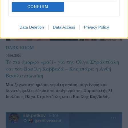
CONFIRM
Data Deletion
Data Access
Privacy Policy
DARK ROOM
01/08/2026
Το πιο όμορφο «μαζί» για την Όλγα Στράντζαλη
και τον Βασίλη Καββαδά – Κουμπάρα η Ανθή
Βασιλαντωνάκη
Μια ξεχωριστή ημέρα, γεμάτη αγάπη, συγκίνηση και
δυνατές φιλίες έζησαν το απόγευμα της Παρασκευής 31
Ιουλίου η Όλγα Στράντζαλη και ο Βασίλης Καββαδάς.