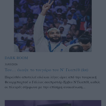
DARK ROOM
31/03/2026
Τον… έκαψε το τσιγάρο τον Ν’ Γκαπέθ (fot)
Παρελθόν αποτελεί εδώ και λίγες ώρες από την τουρκική
Φενερμπαχτσέ ο Γάλλος σουπρστάρ Έρβιν Ν’Γκαπέθ, καθώς
οι πλευρές σύμφωνα με την επίσημη ανακοίνωση...