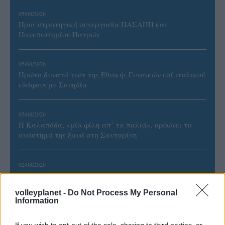
05/08/2026
Προς στρατηγική συνεργασία ΠΑΣΑΠΠ και
Πανεπιστημίου Πατρών
05/08/2026
Πρώτο δυνατό τεστ της Εθνικής Γυναικών επί ιταλικού
εδάφους με Σουηδία
05/08/2026
Η Καλαπόδα, «μία φίλη απ’ τα παλιά», ορθώνει το
ανάστημά της ξανά στη Σαντορίνη
02/08/2026
Η Πολωνία λύγισε τις ΗΠΑ στο τάι μπρέικ και
παρέμεινε στην κορυφή του VNL
volleyplanet -
Do Not Process My Personal
Information
02/08/2026
Qidong Futures: Στην 3η θέση Ντάλλας, Χατζηνικολάου