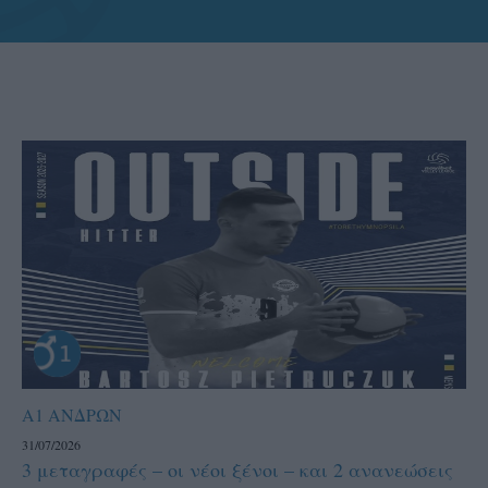
Α1 ΑΝΔΡΩΝ
31/07/2026
3 μεταγραφές – οι νέοι ξένοι – και 2 ανανεώσεις