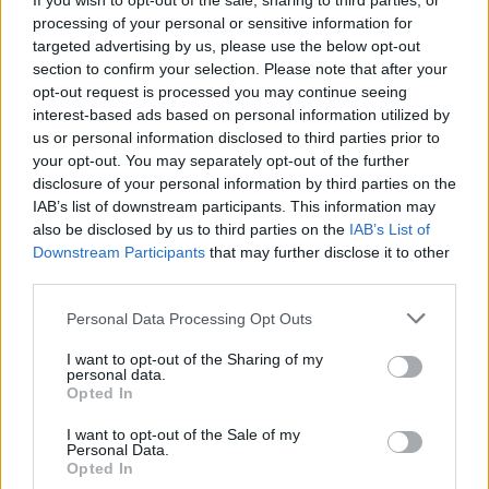
If you wish to opt-out of the sale, sharing to third parties, or
processing of your personal or sensitive information for
targeted advertising by us, please use the below opt-out
section to confirm your selection. Please note that after your
opt-out request is processed you may continue seeing
interest-based ads based on personal information utilized by
ΓΝΩΜΕΣ
us or personal information disclosed to third parties prior to
your opt-out. You may separately opt-out of the further
disclosure of your personal information by third parties on the
IAB’s list of downstream participants. This information may
ΠΕΝΥ ΡΟΝΤΟΓΙΑΝΝΗ
also be disclosed by us to third parties on the
IAB’s List of
11/03/2026
Downstream Participants
that may further disclose it to other
Από την Περούτζια του 2000
third parties.
στο σήμερα: Tο τρίτο
ευρωπαϊκό ραντεβού του
Please note that this website/app uses one or more Google
Personal Data Processing Opt Outs
Παναθηναϊκού με την
services and may gather and store information including but
ιστορία
not limited to your visit or usage behaviour. You may click to
I want to opt-out of the Sharing of my
personal data.
grant or deny consent to Google and its third-party tags to
Opted In
use your data for below specified purposes in below Google
consent section.
I want to opt-out of the Sale of my
ΗΛΙΑΣ ΠΑΠΑΪΩΑΝΝΟΥ
Personal Data.
08/03/2026
Opted In
Αναγνώριση και σεβασμός