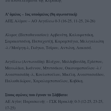
Τα αποτελεσματα της Κυριακής
Α’ όμιλος – 1ος υποόμιλος (9η αγωνιστική)
ΑΠΣ Αλίμου – ΑΟ Αιγάλεω 0-3 (16-25, 11-25, 24-26)
Άλιμος (Παπαθανασίου): Αρβανίτη, Καλαφατάκη,
Σαρακατσάνη, Παπαχατζή, Καραμπάγια, Μελιγαλιώτη
-λ / Μούργη-λ, Γκόγκα, Τσίρου, Αντώνη, Λακασά.
Αιγάλεω (Αντωνιάδη): Βλάχου, Μολδοβανίδη, Γρίσπου,
Μανωλίκα, Ιωάννου, Μπιτσάκου, Οικονομοπούλου -λ /
Αναστασιάδη -λ, Κουλοπούλου, Μικέλη, Αναστασιάδου,
Παλιοθεδώρου, Χαραλαμποπούλου, Κοβόκη.
Στους αγώνες που έγιναν το Σάββατο:
ΑΕ Αγίας Παρασκευής – ΓΣΚ Ηρακλής 0-3 (12-25, 23-25,
17-25)