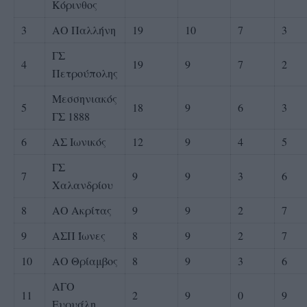
Κόρινθος
3
ΑΟ Παλλήνη
19
10
7
3
ΓΣ
4
19
9
7
2
Πετρούπολης
Μεσσηνιακός
5
18
9
6
3
ΓΣ 1888
6
ΑΣ Ιωνικός
12
9
4
5
ΓΣ
7
9
9
3
6
Χαλανδρίου
8
ΑΟ Ακρίτας
9
9
2
7
9
ΑΣΠ Ίωνες
8
9
2
7
10
ΑΟ Θρίαμβος
8
9
3
6
ΑΓΟ
11
2
9
0
9
Ευρυάλη