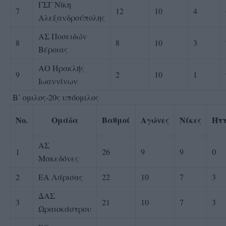
ΓΣΓ Νίκη
7
12
10
4
Αλεξανδρούπολης
ΑΣ Ποσειδών
8
8
10
3
Βέροιας
ΑΟ Ηρακλής
9
2
10
1
Ιωαννίνων
Β΄ ομιλος-20ς υπόομιλος
No.
Ομάδα
Βαθμοί
Αγώνες
Νίκες
Ήττ
ΑΣ
1
26
9
9
0
Μακεδόνες
2
ΕΑ Λάρισας
22
10
7
3
ΔΑΣ
3
21
10
7
3
Ωραιοκάστρου