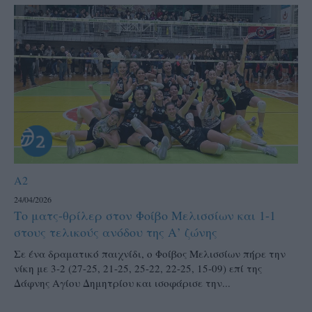
A2
24/04/2026
Το ματς-θρίλερ στον Φοίβο Μελισσίων και 1-1
στους τελικούς ανόδου της Α’ ζώνης
Σε ένα δραματικό παιχνίδι, ο Φοίβος Μελισσίων πήρε την
νίκη με 3-2 (27-25, 21-25, 25-22, 22-25, 15-09) επί της
Δάφνης Αγίου Δημητρίου και ισοφάρισε την...