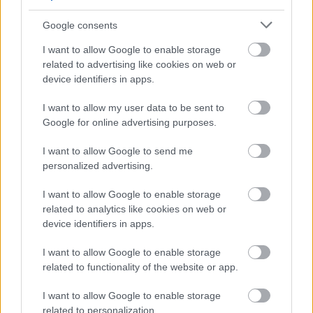
Google consents
I want to allow Google to enable storage
related to advertising like cookies on web or
device identifiers in apps.
I want to allow my user data to be sent to
Google for online advertising purposes.
I want to allow Google to send me
personalized advertising.
A2
I want to allow Google to enable storage
24/06/2026
related to analytics like cookies on web or
Στα «κιτρινόμαυρα» της ΑΕΚ ο Δημήτρης
device identifiers in apps.
Χατζηνικολάου
Παίκτης της ΑΕΚ είναι ο Δημήτρης Χατζηνικολάου, με τον
I want to allow Google to enable storage
27χρονο ακραίο να μένει στην Αθήνα, πηγαίνοντας από τον
related to functionality of the website or app.
Πανιώνιο στην “Ένωση”. Μπορεί...
I want to allow Google to enable storage
related to personalization.