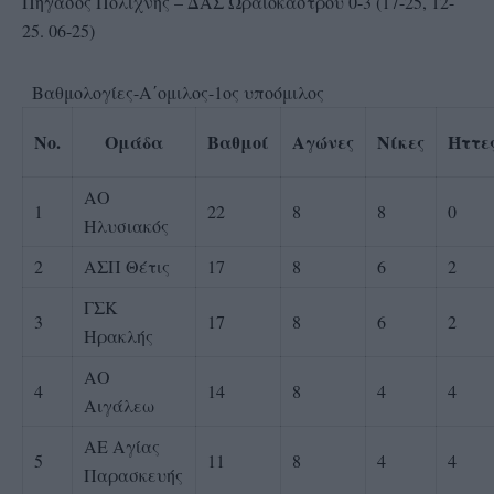
Πήγασος Πολίχνης – ΔΑΣ Ωραιοκάστρου 0-3 (17-25, 12-
25. 06-25)
Βαθμολογίες-Α΄ομιλος-1ος υποόμιλος
No.
Ομάδα
Βαθμοί
Αγώνες
Νίκες
Ήττε
ΑΟ
1
22
8
8
0
Ηλυσιακός
2
ΑΣΠ Θέτις
17
8
6
2
ΓΣΚ
3
17
8
6
2
Ηρακλής
ΑΟ
4
14
8
4
4
Αιγάλεω
ΑΕ Αγίας
5
11
8
4
4
Παρασκευής