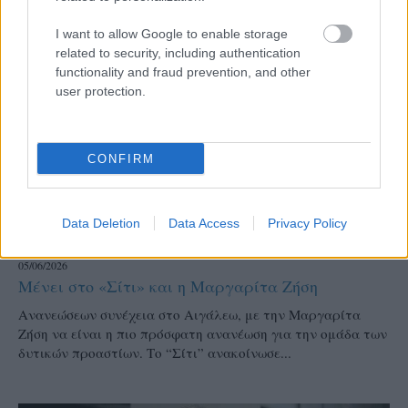
I want to allow Google to enable storage
related to security, including authentication
functionality and fraud prevention, and other
user protection.
CONFIRM
Data Deletion
Data Access
Privacy Policy
A2
05/06/2026
Μένει στο «Σίτι» και η Μαργαρίτα Ζήση
Ανανεώσεων συνέχεια στο Αιγάλεω, με την Μαργαρίτα
Ζήση να είναι η πιο πρόσφατη ανανέωση για την ομάδα των
δυτικών προαστίων. Το “Σίτι” ανακοίνωσε...