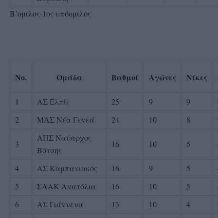
Β΄ομιλος-1ος υπόομιλος
No.
Ομάδα
Βαθμοί
Αγώνες
Νίκες
1
ΑΣ Ελπίς
25
9
9
2
ΜΑΣ Νέα Γενεά
24
10
8
ΑΠΣ Ναύαρχος
3
16
10
5
Βότσης
4
ΑΣ Καμπανιακός
16
9
5
5
ΣΑΑΚ Ανατόλια
16
10
5
6
ΑΣ Γιάννενα
13
10
4