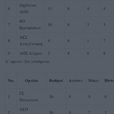
Ζηρίνειος
6
11
8
4
4
ΑΟΝ
ΦΟ
7
10
8
3
5
Βριλησσίων
ΑΣΣ
8
4
8
1
7
Αναγέννηση
9
ΑΠΣ Αλίμου
2
8
0
8
Α΄ ομιλος -2ος υποόμιλος
No.
Ομάδα
Βαθμοί
Αγώνες
Νίκες
Ήττε
ΓΣ
1
26
9
9
0
Πανιώνιος
ΑΣΠ
2
20
9
7
2