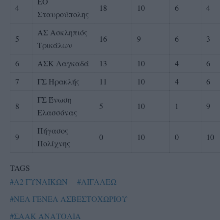
ΕΟ
4
18
10
6
4
Σταυρούπολης
ΑΣ Ασκληπιός
5
16
9
6
3
Τρικάλων
6
ΑΣΚ Λαγκαδά
13
10
4
6
7
ΓΣ Ηρακλής
11
10
4
6
ΓΣ Ένωση
8
5
10
1
9
Ελασσόνας
Πήγασος
9
0
10
0
10
Πολίχνης
TAGS
#Α2 ΓΥΝΑΙΚΩΝ
#ΑΙΓΑΛΕΩ
#ΝΕΑ ΓΕΝΕΑ ΑΣΒΕΣΤΟΧΩΡΙΟΥ
#ΣΑΑΚ ΑΝΑΤΟΛΙΑ