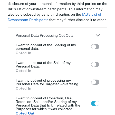
disclosure of your personal information by third parties on the
IAB’s list of downstream participants. This information may
also be disclosed by us to third parties on the
IAB’s List of
Downstream Participants
that may further disclose it to other
third parties.
Please note that this website/app uses one or more Google
Personal Data Processing Opt Outs
services and may gather and store information including but
not limited to your visit or usage behaviour. You may click to
I want to opt-out of the Sharing of my
personal data.
grant or deny consent to Google and its third-party tags to
Opted In
use your data for below specified purposes in below Google
consent section.
I want to opt-out of the Sale of my
Personal Data.
Opted In
Aκολουθήστε μας
παντού…
I want to opt-out of processing my
Personal Data for Targeted Advertising.
Opted In
I want to opt-out of Collection, Use,
Retention, Sale, and/or Sharing of my
Personal Data that Is Unrelated with the
Purposes for which it was collected.
Opted Out