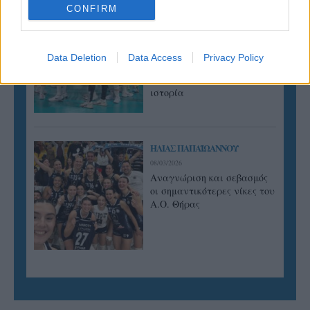
CONFIRM
ΠΕΝΥ ΡΟΝΤΟΓΙΑΝΝΗ
11/03/2026
Από την Περούτζια του 2000
στο σήμερα: Tο τρίτο
Data Deletion
Data Access
Privacy Policy
ευρωπαϊκό ραντεβού του
Παναθηναϊκού με την
ιστορία
ΗΛΙΑΣ ΠΑΠΑΪΩΑΝΝΟΥ
08/03/2026
Αναγνώριση και σεβασμός
οι σημαντικότερες νίκες του
Α.Ο. Θήρας