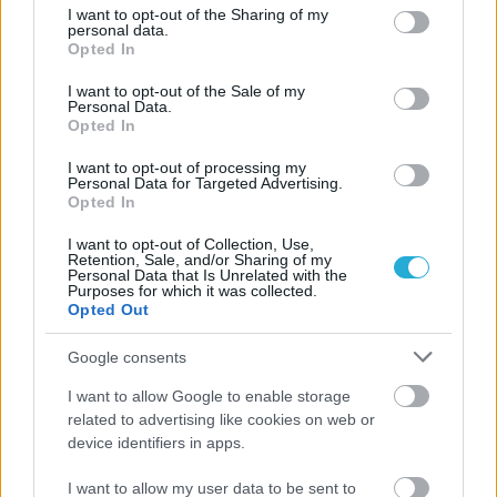
not limited to your visit or usage behaviour. You may click to
I want to opt-out of the Sharing of my
personal data.
grant or deny consent to Google and its third-party tags to
Opted In
use your data for below specified purposes in below Google
consent section.
I want to opt-out of the Sale of my
Personal Data.
Opted In
ΡΟΗ ΕΙΔΗΣΕΩΝ
I want to opt-out of processing my
08/08/2026
Personal Data for Targeted Advertising.
Opted In
Δείπνο της ΕΟΠΕ προς τιμήν του Ισίδωρου Κούβελου
παρουσία των Εθνικών ομάδων
I want to opt-out of Collection, Use,
Retention, Sale, and/or Sharing of my
Personal Data that Is Unrelated with the
Purposes for which it was collected.
07/08/2026
Opted Out
«Αντίο» με ήττα για τις διεθνείς μας στο τουρνουά του
Ουρμπίνο
Google consents
I want to allow Google to enable storage
06/08/2026
related to advertising like cookies on web or
Το πάλεψε μέχρι τέλους η Εθνική γυναικών κόντρα
device identifiers in apps.
στην Ιταλία Β’
I want to allow my user data to be sent to