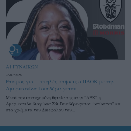
Α1 ΓΥΝΑΙΚΩΝ
28/07/2026
Έτοιμος για… υψηλές πτήσεις ο ΠΑΟΚ με την
Αμερικανίδα Γουεδέρινγκτον
Μετά την επιτυχημένη θητεία της στην “ΑΕΚ” η
Αμερικανίδα διαγώνια Ζόι Γουεδέρινγκτον “ντύνεται” και
στα χρώματα του Δικέφαλου του...