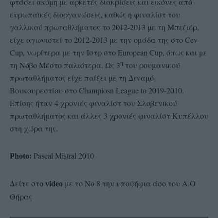
φτάσει ακόμη με αρκετές διακρίσεις και εικόνες από
ευρωπαϊκές διοργανώσεις, καθώς η φιναλίστ του
γαλλικού πρωταθλήματος το 2012-2013 με τη Μπεζιέρ,
είχε αγωνιστεί το 2012-2013 με την ομάδα της στο Cev
Cup, νωρίτερα με την Ιστρ στο European Cup, όπως και με
η
τη Νόβο Μέστο παλιότερα. Ως 3
του ρουμανικού
πρωταθλήματος είχε παίξει με τη Διναμό
Βουκουρεστίου στο Champiosn League to 2019-2010.
Επίσης ήταν 4 χρονιές φιναλίστ του Σλοβενικού
πρωταθλήματος και άλλες 3 χρονιές φιναλίστ Κυπέλλου
στη χώρα της.
Pascal Mistral 2010
Photo:
Δείτε στο
με το Νο 8 την υποψήφια άσο του Α.Ο
video
Θήρας