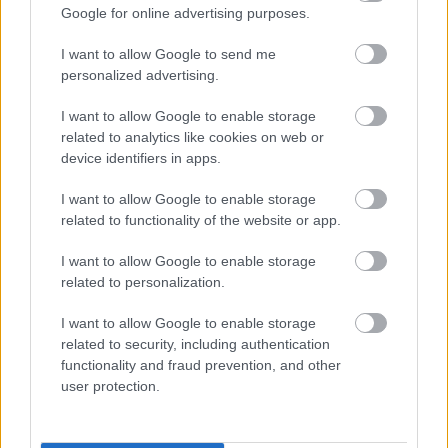
Google for online advertising purposes.
06/08/2026
Η FIVB σχεδιάζει να διοργανώσει το Παγκόσμιο
I want to allow Google to send me
Πρωτάθλημα τον Δεκέμβριο – Αντιδρούν οι σύλλογοι
personalized advertising.
I want to allow Google to enable storage
06/08/2026
Έτοιμη για… υψηλές πτήσεις η Μπενφίκα του Ψάρρα
related to analytics like cookies on web or
με τον «Ιπτάμενο Ολλανδό» Βίλτενμπουργκ
device identifiers in apps.
I want to allow Google to enable storage
05/08/2026
related to functionality of the website or app.
Ισόπαλο το πρωτο φιλικό τεστ της Εθνικής στο
Ουρμπίνο
I want to allow Google to enable storage
related to personalization.
I want to allow Google to enable storage
related to security, including authentication
functionality and fraud prevention, and other
ΓΝΩΜΕΣ
user protection.