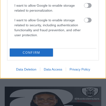
I want to allow Google to enable storage
related to personalization.
I want to allow Google to enable storage
related to security, including authentication
functionality and fraud prevention, and other
user protection.
Α1 ΓΥΝΑΙΚΩΝ
05/08/2026
Η Καλαπόδα, «μία φίλη απ’ τα παλιά», ορθώνει
CONFIRM
το ανάστημά της ξανά στη Σαντορίνη
Έπειτα από τρία χρόνια η κεντρική Μαριάννα Καλαπόδα
επιστρέφει και επίσημα στο νησί του ηφαιστείου για να
Data Deletion
Data Access
Privacy Policy
ενισχύσει τη φετινή προσπάθεια διάκρισης του Α.Ο....