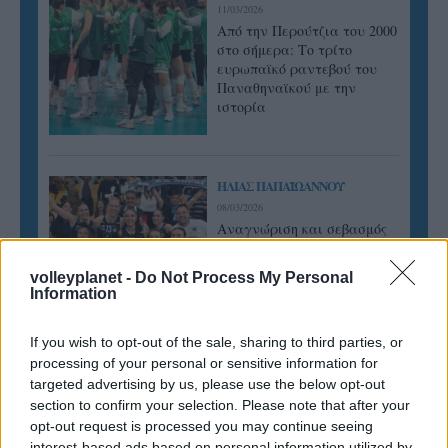
11/03/2026
Από την Περούτζια του 2000
στο σήμερα: Tο τρίτο
ευρωπαϊκό ραντεβού του
Παναθηναϊκού με την
ιστορία
ΗΛΙΑΣ ΠΑΠΑΪΩΑΝΝΟΥ
08/03/2026
Αναγνώριση και σεβασμός
οι σημαντικότερες νίκες του
Α.Ο. Θήρας
volleyplanet -
Do Not Process My Personal
Information
If you wish to opt-out of the sale, sharing to third parties, or
processing of your personal or sensitive information for
targeted advertising by us, please use the below opt-out
section to confirm your selection. Please note that after your
opt-out request is processed you may continue seeing
interest-based ads based on personal information utilized by