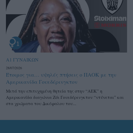
Α1 ΓΥΝΑΙΚΩΝ
28/07/2026
Έτοιμος για… υψηλές πτήσεις ο ΠΑΟΚ με την
Αμερικανίδα Γουεδέρινγκτον
Μετά την επιτυχημένη θητεία της στην “ΑΕΚ” η
Αμερικανίδα διαγώνια Ζόι Γουεδέρινγκτον “ντύνεται” και
στα χρώματα του Δικέφαλου του...