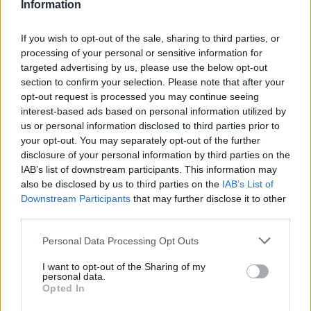
Information
Πανεπιστημίου Πατρών
If you wish to opt-out of the sale, sharing to third parties, or
05/08/2026
processing of your personal or sensitive information for
Πρώτο δυνατό τεστ της Εθνικής Γυναικών επί ιταλικού
targeted advertising by us, please use the below opt-out
εδάφους με Σουηδία
section to confirm your selection. Please note that after your
opt-out request is processed you may continue seeing
interest-based ads based on personal information utilized by
us or personal information disclosed to third parties prior to
your opt-out. You may separately opt-out of the further
disclosure of your personal information by third parties on the
ΓΝΩΜΕΣ
IAB’s list of downstream participants. This information may
also be disclosed by us to third parties on the
IAB’s List of
Downstream Participants
that may further disclose it to other
third parties.
ΠΕΝΥ ΡΟΝΤΟΓΙΑΝΝΗ
11/03/2026
Please note that this website/app uses one or more Google
Personal Data Processing Opt Outs
Από την Περούτζια του 2000
services and may gather and store information including but
στο σήμερα: Tο τρίτο
not limited to your visit or usage behaviour. You may click to
I want to opt-out of the Sharing of my
ευρωπαϊκό ραντεβού του
personal data.
grant or deny consent to Google and its third-party tags to
Παναθηναϊκού με την
Opted In
use your data for below specified purposes in below Google
ιστορία
consent section.