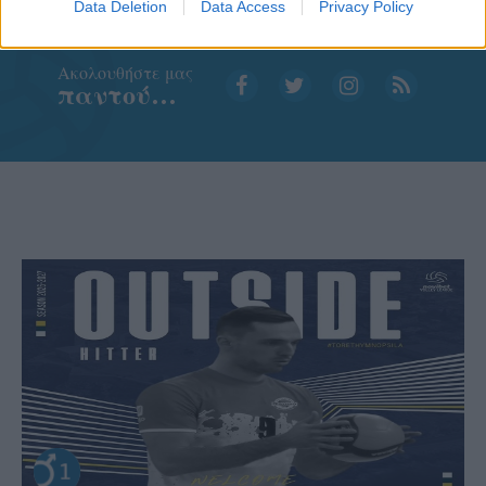
Data Deletion
Data Access
Privacy Policy
Aκολουθήστε μας
παντού…