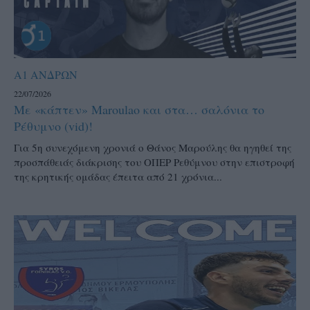
Α1 ΑΝΔΡΩΝ
22/07/2026
Με «κάπτεν» Maroulao και στα… σαλόνια το
Ρέθυμνο (vid)!
Για 5η συνεχόμενη χρονιά ο Θάνος Μαρούλης θα ηγηθεί της
προσπάθειάς διάκρισης του ΟΠΕΡ Ρεθύμνου στην επιστροφή
της κρητικής ομάδας έπειτα από 21 χρόνια...