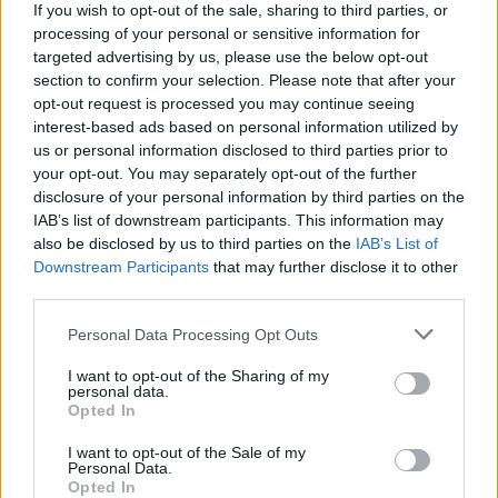
If you wish to opt-out of the sale, sharing to third parties, or
05/08/2026
processing of your personal or sensitive information for
Ισόπαλο το πρωτο φιλικό τεστ της Εθνικής στο
targeted advertising by us, please use the below opt-out
Ουρμπίνο
section to confirm your selection. Please note that after your
opt-out request is processed you may continue seeing
interest-based ads based on personal information utilized by
us or personal information disclosed to third parties prior to
your opt-out. You may separately opt-out of the further
disclosure of your personal information by third parties on the
ΓΝΩΜΕΣ
IAB’s list of downstream participants. This information may
also be disclosed by us to third parties on the
IAB’s List of
Downstream Participants
that may further disclose it to other
third parties.
ΠΕΝΥ ΡΟΝΤΟΓΙΑΝΝΗ
11/03/2026
Please note that this website/app uses one or more Google
Personal Data Processing Opt Outs
Από την Περούτζια του 2000
services and may gather and store information including but
στο σήμερα: Tο τρίτο
not limited to your visit or usage behaviour. You may click to
I want to opt-out of the Sharing of my
ευρωπαϊκό ραντεβού του
personal data.
grant or deny consent to Google and its third-party tags to
Παναθηναϊκού με την
Opted In
use your data for below specified purposes in below Google
ιστορία
consent section.
I want to opt-out of the Sale of my
Personal Data.
Opted In