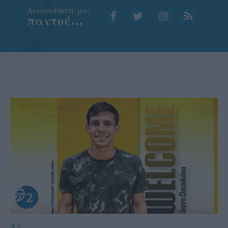
Aκολουθήστε μας
παντού…
A2