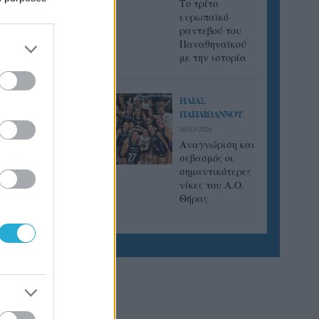
Tο τρίτο
ευρωπαϊκό
ραντεβού του
Παναθηναϊκού
με την ιστορία
ΗΛΙΑΣ
ΠΑΠΑΪΩΑΝΝΟΥ
08/03/2026
Αναγνώριση και
σεβασμός οι
σημαντικότερες
νίκες του Α.Ο.
Θήρας