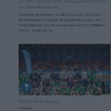
για τους εαυτούς μας–Aφιερωμένο στο λαό
του Παναθηναϊκού»
Ο διεθνής πασαδόρος του Κυπελλούχου Ελλάδας
Παναθηναϊκού, Σταύρος Κασαμπαλής μίλησε στο
Volleyplanet.gr για την κατάκτηση του πολυπόθητου
τίτλου, τη φιλόξενη...
ΚΥΠΕΛΛΟ ΕΛΛΑΔΑΣ
21/03/2026