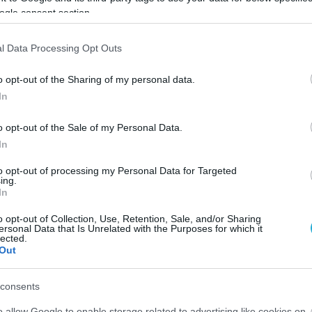
ας οδηγεί σε 4ο συνεχή μετακίνηση,
ogle consent section.
.00 στην Καλαμάτα και την Παρασκευή 27.1.2017 θα
l Data Processing Opt Outs
ταθλήματος με τον ΓΑΣ Μεσσαράς: Δηλώσαμε πως
o opt-out of the Sharing of my personal data.
μέρες και τις ώρες που μας προκαθόρισαν».
In
o opt-out of the Sale of my Personal Data.
In
to opt-out of processing my Personal Data for Targeted
ing.
In
o opt-out of Collection, Use, Retention, Sale, and/or Sharing
ersonal Data that Is Unrelated with the Purposes for which it
lected.
Out
consents
o allow Google to enable storage related to advertising like cookies on