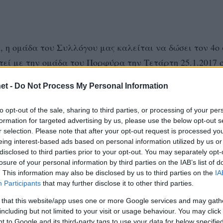
 η ομάδα του Συλλόγου μας καλείται να δώσει τον 4ο
εί με την ομάδα του Πορφύρα την Τετάρτη 25.1.2017 σ
et -
Do Not Process My Personal Information
πως η ώρα αυτή είναι εξουθενωτική για Ομάδα μας π
to opt-out of the sale, sharing to third parties, or processing of your per
 μεσοβδόμαδα για αγώνα Κυπέλλου, μας απαντήθηκε πω
formation for targeted advertising by us, please use the below opt-out s
r selection. Please note that after your opt-out request is processed y
ς ώρες και πως μόνο αυτή που μας προτείνεται είναι
eing interest-based ads based on personal information utilized by us or
ούμε εργάσιμη μέρα, την Τρίτη 24.1.2017 στις 19.30.
disclosed to third parties prior to your opt-out. You may separately opt-
losure of your personal information by third parties on the IAB’s list of
. This information may also be disclosed by us to third parties on the
IA
Participants
that may further disclose it to other third parties.
 that this website/app uses one or more Google services and may gath
ΚΕΠ/ΕΟΠΕ από τις ευθύνες για τους προηγούμενες τρε
including but not limited to your visit or usage behaviour. You may click 
 to Google and its third-party tags to use your data for below specifi