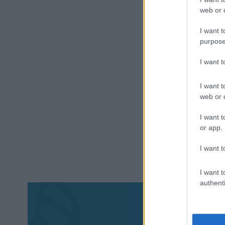
web or d
I want t
purpose
I want 
I want t
web or d
I want t
or app.
I want t
I want t
authenti
Aκολου
πα