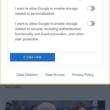
I want to allow Google to enable storage
related to personalization.
I want to allow Google to enable storage
related to security, including authentication
functionality and fraud prevention, and other
user protection.
ΔΙΟΙΚΗΤΙΚΑ ΝΕΑ
05/08/2026
Προς στρατηγική συνεργασία ΠΑΣΑΠΠ και
CONFIRM
Πανεπιστημίου Πατρών
Τις βάσεις για μια μόνιμη στρατηγική συνεργασία, με
Data Deletion
Data Access
Privacy Policy
επίκεντρο τον αθλητισμό, την εκπαίδευση, την
επιστημονική έρευνα και την καινοτομία, έθεσαν ο
ΠΑΣΑΠΠ...