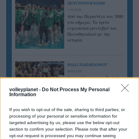
ΠΕΝΥ ΡΟΝΤΟΓΙΑΝΝΗ
11/03/2026
Από την Περούτζια του 2000
στο σήμερα: Tο τρίτο
ευρωπαϊκό ραντεβού του
Παναθηναϊκού με την
ιστορία
ΗΛΙΑΣ ΠΑΠΑΪΩΑΝΝΟΥ
08/03/2026
Αναγνώριση και σεβασμός
οι σημαντικότερες νίκες του
Α.Ο. Θήρας
volleyplanet -
Do Not Process My Personal
Information
If you wish to opt-out of the sale, sharing to third parties, or
processing of your personal or sensitive information for
targeted advertising by us, please use the below opt-out
section to confirm your selection. Please note that after your
opt-out request is processed you may continue seeing