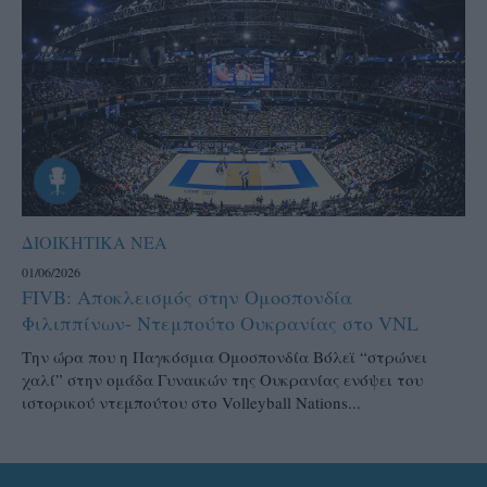
ΔΙΟΙΚΗΤΙΚΑ ΝΕΑ
01/06/2026
FIVB: Αποκλεισμός στην Ομοσπονδία
Φιλιππίνων- Ντεμπούτο Ουκρανίας στο VNL
Την ώρα που η Παγκόσμια Ομοσπονδία Βόλεϊ “στρώνει
χαλί” στην ομάδα Γυναικών της Ουκρανίας ενόψει του
ιστορικού ντεμπούτου στο Volleyball Nations...