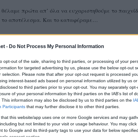
 θέλαμε πρώτα απ’ όλα να ευχαριστηθούμε το παιχνίδι
με το αποτέλεσμα. Και το καταφέραμε…
ην ψυχραιμία μας καμία στιγμή, ακόμα και όταν βρεθή
et -
Do Not Process My Personal Information
ενο παιχνίδι τώρα με την Ολλανδία, όπου απέναντι σε
 ένα καλό ματς ανεξαρτήτως του αποτελέσματος που 
to opt-out of the sale, sharing to third parties, or processing of your per
formation for targeted advertising by us, please use the below opt-out s
r selection. Please note that after your opt-out request is processed y
eing interest-based ads based on personal information utilized by us or
disclosed to third parties prior to your opt-out. You may separately opt-
#ΡΙΟ ΝΤΕ ΤΖΑΝΕΙΡΟ
losure of your personal information by third parties on the IAB’s list of
. This information may also be disclosed by us to third parties on the
IA
Participants
that may further disclose it to other third parties.
 that this website/app uses one or more Google services and may gath
including but not limited to your visit or usage behaviour. You may click 
 to Google and its third-party tags to use your data for below specifi
ogle consent section.