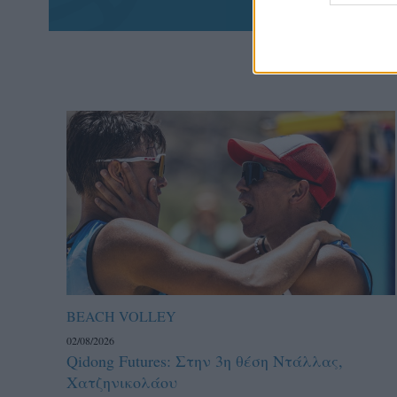
BEACH VOLLEY
02/08/2026
Qidong Futures: Στην 3η θέση Ντάλλας,
Χατζηνικολάου