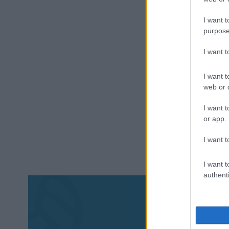
I want t
purpose
I want 
I want t
web or d
I want t
or app.
I want t
I want t
authenti
Aκολου
πα