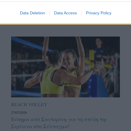
Data Deletion
Data Access
Privacy Policy
BEACH VOLLEY
27/07/2026
Εύσημα από Σαντορίνη για τη στέψη της
Σιρίνινα στο Σύνταγμα!