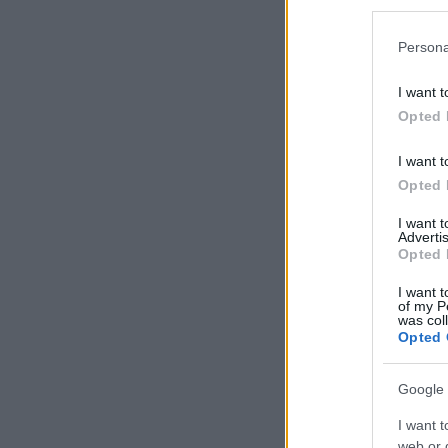
Persona
I want t
Opted 
I want t
Opted 
I want 
Advertis
Opted 
I want t
of my P
was col
Opted 
Google 
I want t
web or d