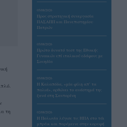
05/08/2026
Προς στρατηγική συνεργασία
ΠΑΣΑΠΠ και Πανεπιστημίου
Πατρών
05/08/2026
Πρώτο δυνατό τεστ της Εθνικής
Γυναικών επί ιταλικού εδάφους με
Σουηδία
ική
05/08/2026
Η Καλαπόδα, «μία φίλη απ’ τα
μπλό.
παλιά», ορθώνει το ανάστημά της
ξανά στη Σαντορίνη
ν
ια τη
02/08/2026
Η Πολωνία λύγισε τις ΗΠΑ στο τάι
μπρέικ και παρέμεινε στην κορυφή