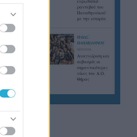
ευρωπαϊκό
ραντεβού του
Παναθηναϊκού
με την ιστορία
ΗΛΙΑΣ
ΠΑΠΑΪΩΑΝΝΟΥ
08/03/2026
Αναγνώριση και
σεβασμός οι
σημαντικότερες
νίκες του Α.Ο.
Θήρας