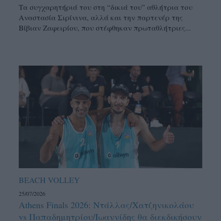
Τα συγχαρητήριά του στη “δικιά του” αθλήτρια του
Αναστασία Σιρίνινα, αλλά και την παρτενέρ της
Βίβιαν Ζαφειρίου, που στέφθηκαν πρωταθλήτριες...
BEACH VOLLEY
25/07/2026
Athens Finals 2026: Ντάλλας/Χατζηνικολάου
vs Παπαδημητρίου/Ιωαννίδης θα διεκδικήσουν