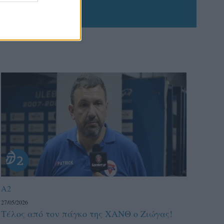
A2
27/05/2026
Τέλος από τον πάγκο της ΧΑΝΘ ο Ζιώγας!