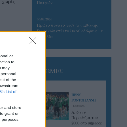
α χωρίς
Πατρών
05/08/2026
Πρώτο δυνατό τεστ της Εθνικής
Γυναικών επί ιταλικού εδάφους με
Σουηδία
sonal or
ection to
ou may
ΓΝΩΜΕΣ
 personal
out of the
 downstream
B’s List of
ΠΕΝΥ
ΡΟΝΤΟΓΙΑΝΝΗ
11/03/2026
er and store
Από την
to grant or
Περούτζια του
ed purposes
2000 στο σήμερα: