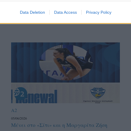
Data Deletion
Data Access
Privacy Policy
A2
05/06/2026
Μένει στο «Σίτι» και η Μαργαρίτα Ζήση