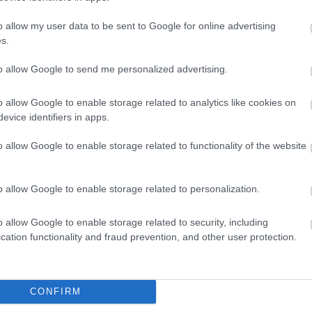
o allow my user data to be sent to Google for online advertising
s.
to allow Google to send me personalized advertising.
o allow Google to enable storage related to analytics like cookies on
evice identifiers in apps.
o allow Google to enable storage related to functionality of the website
o allow Google to enable storage related to personalization.
o allow Google to enable storage related to security, including
cation functionality and fraud prevention, and other user protection.
θήστε μας
ντού…
CONFIRM