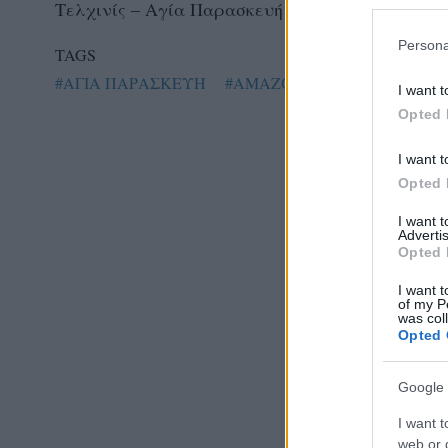
Τελχινίς – Αγία Παρασκευή 1-3
Persona
TAGS
#ΑΓΙΑ ΠΑΡΑΣΚΕΥΗ
#ΑΜΑΖΟΝΕΣ
#ΑΣΠ ΙΩΝΕΣ
I want t
Opted 
I want t
Opted 
I want 
Advertis
Opted 
I want t
of my P
was col
Opted 
Google 
I want t
web or d