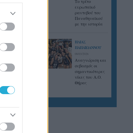
Tο τρίτο
ευρωπαϊκό
ραντεβού του
Παναθηναϊκού
με την ιστορία
ΗΛΙΑΣ
ΠΑΠΑΪΩΑΝΝΟΥ
08/03/2026
Αναγνώριση και
σεβασμός οι
σημαντικότερες
νίκες του Α.Ο.
Θήρας