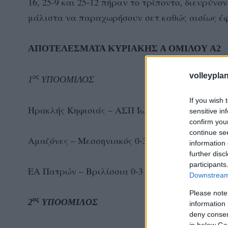
16, 25-9 και 25-12 πήραν το τρίποντο, διευρύνο
μάλιστα να παραχωρήσουν σετ καθώς αισίως έφ
ΑΠΟΤΕΛΕΣΜΑΤΑ ΚΥΡΙΑΚΗΣ Α ΟΜΙΛΟΥ Α2
volleyplan
ος
1
ΥΠΟΟΜΙΛΟΣ
If you wish 
Ηρακλής Κηφισιάς – ΑΣΠ Ίωνες 3-0
sensitive in
confirm you
continue se
Αμαζόνες – Μεσσηνιακός 0-3
information 
further disc
participants
ΕΑ Πατρών – Βριλίσσια 0-3
Downstream 
Please note
ος
2
ΥΠΟΟΜΙΛΟΣ
information 
deny consent
in below Go