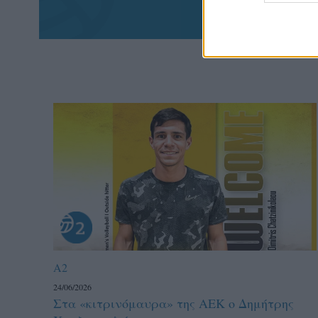
A2
24/06/2026
Στα «κιτρινόμαυρα» της ΑΕΚ ο Δημήτρης