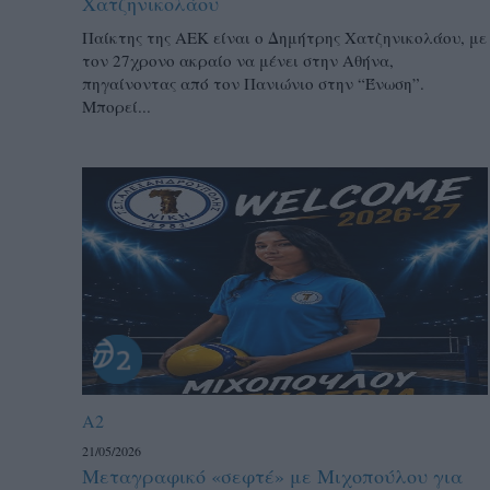
Χατζηνικολάου
Παίκτης της ΑΕΚ είναι ο Δημήτρης Χατζηνικολάου, με
τον 27χρονο ακραίο να μένει στην Αθήνα,
πηγαίνοντας από τον Πανιώνιο στην “Ένωση”.
Μπορεί...
A2
21/05/2026
Μεταγραφικό «σεφτέ» με Μιχοπούλου για