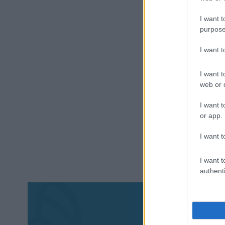
I want t
purpose
I want 
I want t
web or d
I want t
or app.
I want t
I want t
authenti
Aκολου
πα