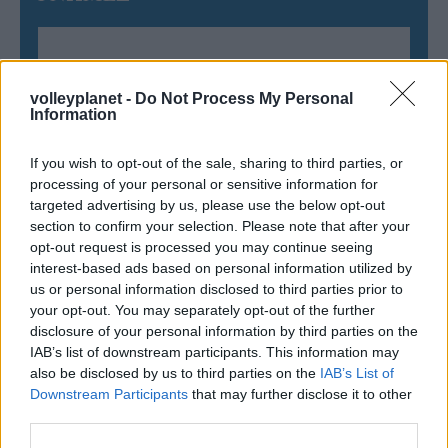
ΠΕΝΥ ΡΟΝΤΟΓΙΑΝΝΗ
volleyplanet -
Do Not Process My Personal
11/03/2026
Information
Από την Περούτζια του 2000
στο σήμερα: Tο τρίτο
ευρωπαϊκό ραντεβού του
If you wish to opt-out of the sale, sharing to third parties, or
Παναθηναϊκού με την
processing of your personal or sensitive information for
ιστορία
targeted advertising by us, please use the below opt-out
section to confirm your selection. Please note that after your
opt-out request is processed you may continue seeing
interest-based ads based on personal information utilized by
ΗΛΙΑΣ ΠΑΠΑΪΩΑΝΝΟΥ
us or personal information disclosed to third parties prior to
08/03/2026
your opt-out. You may separately opt-out of the further
Αναγνώριση και σεβασμός
disclosure of your personal information by third parties on the
οι σημαντικότερες νίκες του
IAB’s list of downstream participants. This information may
Α.Ο. Θήρας
also be disclosed by us to third parties on the
IAB’s List of
Downstream Participants
that may further disclose it to other
third parties.