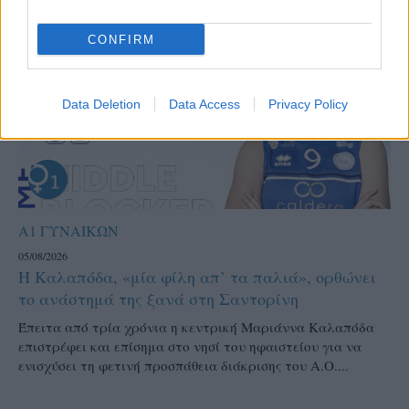
CONFIRM
Data Deletion
Data Access
Privacy Policy
Α1 ΓΥΝΑΙΚΩΝ
05/08/2026
Η Καλαπόδα, «μία φίλη απ’ τα παλιά», ορθώνει
το ανάστημά της ξανά στη Σαντορίνη
Έπειτα από τρία χρόνια η κεντρική Μαριάννα Καλαπόδα
επιστρέφει και επίσημα στο νησί του ηφαιστείου για να
ενισχύσει τη φετινή προσπάθεια διάκρισης του Α.Ο....