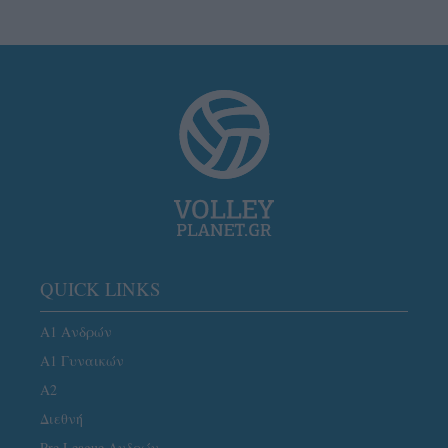
QUICK LINKS
Α1 Ανδρών
Α1 Γυναικών
A2
Διεθνή
Pre League Ανδρών