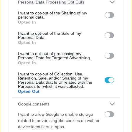
Please note that this website/app uses one or more Google
Personal Data Processing Opt Outs
services and may gather and store information including but
not limited to your visit or usage behaviour. You may click to
I want to opt-out of the Sharing of my
personal data.
grant or deny consent to Google and its third-party tags to
Opted In
use your data for below specified purposes in below Google
consent section.
I want to opt-out of the Sale of my
Personal Data.
Opted In
I want to opt-out of processing my
Personal Data for Targeted Advertising.
Opted In
I want to opt-out of Collection, Use,
Retention, Sale, and/or Sharing of my
Personal Data that Is Unrelated with the
Purposes for which it was collected.
Opted Out
Google consents
I want to allow Google to enable storage
related to advertising like cookies on web or
device identifiers in apps.