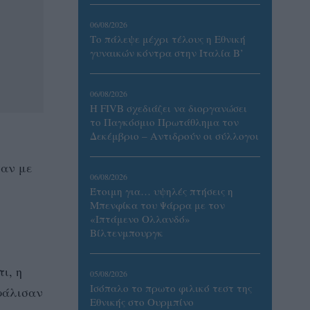
06/08/2026
Το πάλεψε μέχρι τέλους η Εθνική
γυναικών κόντρα στην Ιταλία Β’
06/08/2026
Η FIVB σχεδιάζει να διοργανώσει
το Παγκόσμιο Πρωτάθλημα τον
Δεκέμβριο – Αντιδρούν οι σύλλογοι
σαν με
06/08/2026
Έτοιμη για… υψηλές πτήσεις η
Μπενφίκα του Ψάρρα με τον
«Ιπτάμενο Ολλανδό»
Βίλτενμπουργκ
ι, η
05/08/2026
Ισόπαλο το πρωτο φιλικό τεστ της
φάλισαν
Εθνικής στο Ουρμπίνο