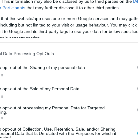
. This information may also be disclosed by us to third parties on the
IA
Participants
that may further disclose it to other third parties.
ε το σκορ για την Εθνική μας ομάδα αφού η Λούντβιχ/
 that this website/app uses one or more Google services and may gath
ικές επιθέσεις λίγο αργότερα το 12-8. Το ταϊμ – άου
including but not limited to your visit or usage behaviour. You may click 
α καθώς το σκορ ανέβηκε στο 15-09.
 to Google and its third-party tags to use your data for below specifi
ogle consent section.
άτι στο παιχνίδι καθώς οι Γερμανίδες έδειξαν σοβαρέ
l Data Processing Opt Outs
κολα στο 21-12 και το 2-0 που τις χάρισε την πρόκρισ
o opt-out of the Sharing of my personal data.
In
τήθηκε από τους 5.000 και πλέον φίλους του beach voll
o opt-out of the Sale of my Personal Data.
 φανταστική ατμόσφαιρα.
In
to opt-out of processing my Personal Data for Targeted
ing.
In
o opt-out of Collection, Use, Retention, Sale, and/or Sharing
ersonal Data that Is Unrelated with the Purposes for which it
lected.