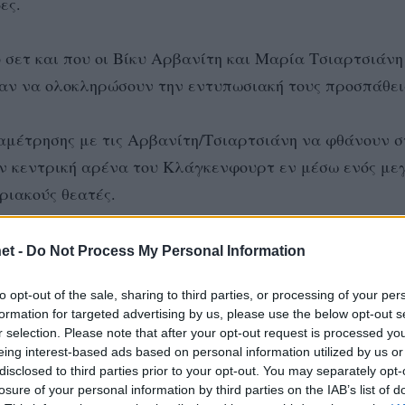
ες.
ο σετ και που οι Βίκυ Αρβανίτη και Μαρία Τσιαρτσιάνη
αν να ολοκληρώσουν την εντυπωσιακή τους προσπάθει
αμέτρησης με τις Αρβανίτη/Τσιαρτσιάνη να φθάνουν σ
ην κεντρική αρένα του Κλάγκενφουρτ εν μέσω ενός με
ριακούς θεατές.
εκμεταλλευόμενες τα λάθη της ελληνικής ομάδας και 
et -
Do Not Process My Personal Information
ένα σερί 6-1 κάνοντας το 16-13. Η Βίκυ και η Μαρία μ
to opt-out of the sale, sharing to third parties, or processing of your per
 το 21-19 και το 1-0.
formation for targeted advertising by us, please use the below opt-out s
r selection. Please note that after your opt-out request is processed y
eing interest-based ads based on personal information utilized by us or
προηγούμενες με 2-0 και 4-1 με άσο της Βάλκενχορστ, 
disclosed to third parties prior to your opt-out. You may separately opt-
ουν οι ελληνίδες σε 7-7 με εξαιρετικό μπλοκ της Μαρί
losure of your personal information by third parties on the IAB’s list of