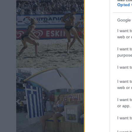
Opted 
Google 
I want t
web or d
I want t
purpose
I want 
I want t
web or d
I want t
or app.
I want t
I want t