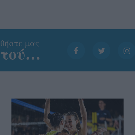
θήστε μας
ντού…