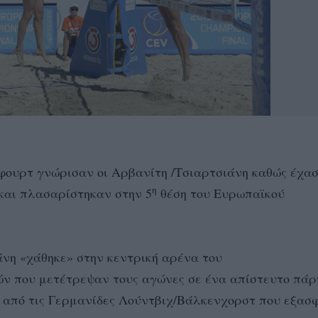
φουρτ γνώρισαν οι Αρβανίτη /Τσιαρτσιάνη καθώς έχα
η
και πλασαρίστηκαν στην 5
θέση του Ευρωπαϊκού
άνη «χάθηκε» στην κεντρική αρένα του
ν που μετέτρεψαν τους αγώνες σε ένα απίστευτο πάρτ
ε από τις Γερμανίδες Λούντβιχ/Βάλκενχορστ που εξασ