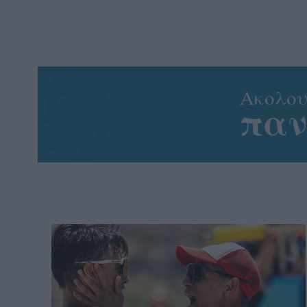
Aκολου
πα