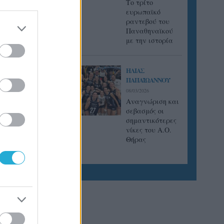
Tο τρίτο
ευρωπαϊκό
ραντεβού του
Παναθηναϊκού
με την ιστορία
ΗΛΙΑΣ
ΠΑΠΑΪΩΑΝΝΟΥ
08/03/2026
Αναγνώριση και
σεβασμός οι
σημαντικότερες
νίκες του Α.Ο.
Θήρας