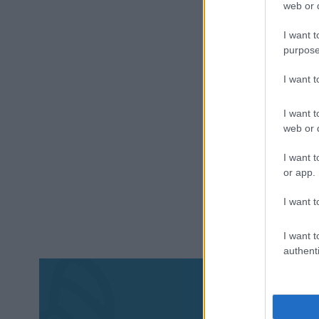
web or d
I want t
purpose
I want 
I want t
web or d
I want t
or app.
I want t
I want t
authenti
Aκολου
πα