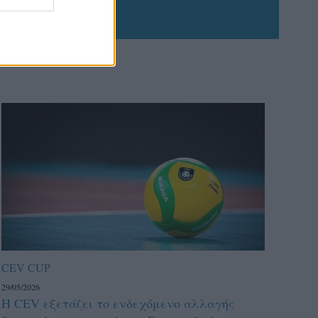
CEV CUP
29/05/2026
Η CEV εξετάζει το ενδεχόμενο αλλαγής