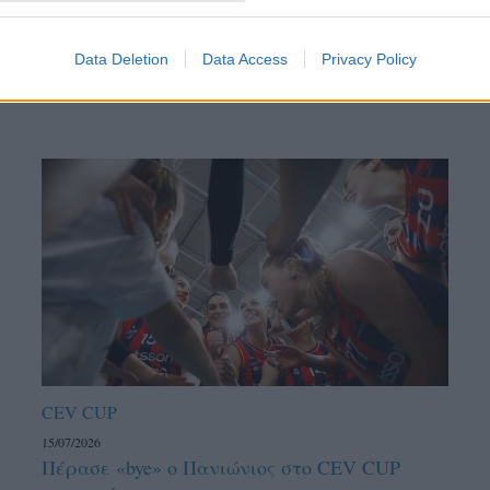
Data Deletion
Data Access
Privacy Policy
CEV CUP
15/07/2026
Πέρασε «bye» ο Πανιώνιος στο CEV CUP