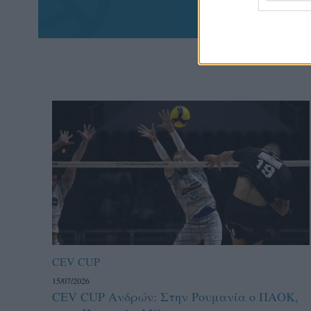
CEV CUP
15/07/2026
CEV CUP Aνδρών: Στην Ρουμανία ο ΠΑΟΚ,