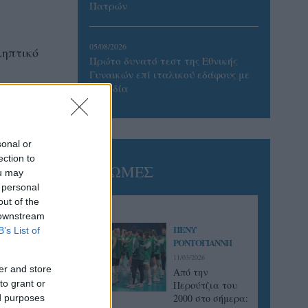
Πατρών
05/08/2026
ληπτικό
Πρώτο δυνατό τεστ της Εθνικής
Γυναικών επί ιταλικού εδάφους με
Σουηδία
ς,
ει η
sonal or
ection to
ΓΝΩΜΕΣ
ou may
 personal
out of the
 downstream
ΠΕΝΥ
B’s List of
ΡΟΝΤΟΓΙΑΝΝΗ
11/03/2026
er and store
Από την
to grant or
Περούτζια του
2000 στο σήμερα:
ed purposes