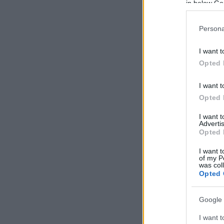
in below Go
Persona
I want t
Opted 
I want t
Opted 
I want 
Advertis
Opted 
I want t
of my P
was col
Opted 
Google 
I want t