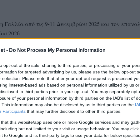
η Γαλλία από τις 9-11 Δεκεμβρίου 2025 και τον επανα
ου 2026.
et -
Do Not Process My Personal Information
ς διπλές αναμετρήσεις του με την Καρλοβάρσκο Τσεχία
 “Κροίσος Πέρσης” της Νέα Σμύρνης, ενώ θα ακολουθήσ
to opt-out of the sale, sharing to third parties, or processing of your per
formation for targeted advertising by us, please use the below opt-out s
r selection. Please note that after your opt-out request is processed y
eing interest-based ads based on personal information utilized by us or
disclosed to third parties prior to your opt-out. You may separately opt-
losure of your personal information by third parties on the IAB’s list of
. This information may also be disclosed by us to third parties on the
IA
Participants
that may further disclose it to other third parties.
 that this website/app uses one or more Google services and may gath
including but not limited to your visit or usage behaviour. You may click 
 to Google and its third-party tags to use your data for below specifi