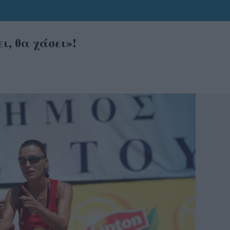
ι, θα χάσει»!