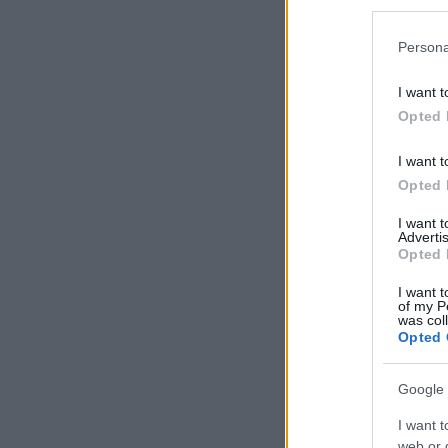
Persona
I want t
Opted 
I want t
Opted 
I want 
Advertis
Opted 
I want t
of my P
was col
Opted 
Google 
I want t
web or d