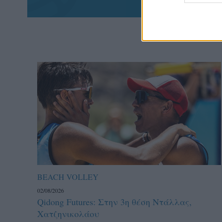
BEACH VOLLEY
02/08/2026
Qidong Futures: Στην 3η θέση Ντάλλας,
Χατζηνικολάου