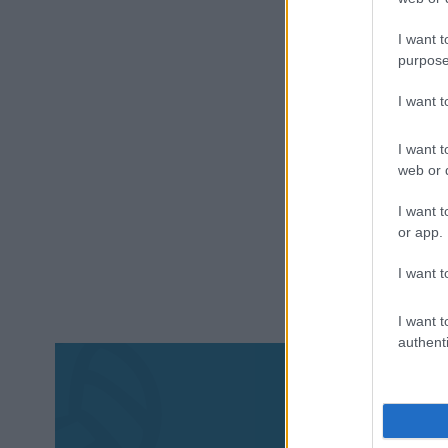
I want t
purpose
I want 
I want t
web or d
I want t
or app.
I want t
I want t
authenti
Aκολου
πα