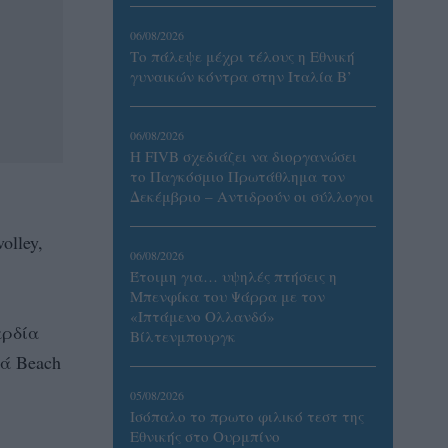
06/08/2026
Το πάλεψε μέχρι τέλους η Εθνική
γυναικών κόντρα στην Ιταλία Β’
06/08/2026
Η FIVB σχεδιάζει να διοργανώσει
το Παγκόσμιο Πρωτάθλημα τον
Δεκέμβριο – Αντιδρούν οι σύλλογοι
olley,
06/08/2026
Έτοιμη για… υψηλές πτήσεις η
Μπενφίκα του Ψάρρα με τον
«Ιπτάμενο Ολλανδό»
αρδία
Βίλτενμπουργκ
υά Beach
05/08/2026
Ισόπαλο το πρωτο φιλικό τεστ της
Εθνικής στο Ουρμπίνο