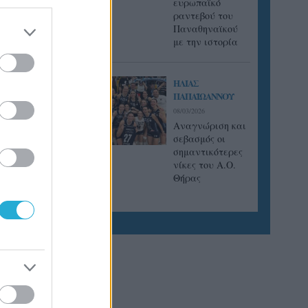
ευρωπαϊκό
ραντεβού του
Παναθηναϊκού
με την ιστορία
ΗΛΙΑΣ
ΠΑΠΑΪΩΑΝΝΟΥ
08/03/2026
Αναγνώριση και
σεβασμός οι
σημαντικότερες
νίκες του Α.Ο.
Θήρας