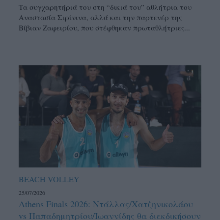
Τα συγχαρητήριά του στη “δικιά του” αθλήτρια του
Αναστασία Σιρίνινα, αλλά και την παρτενέρ της
Βίβιαν Ζαφειρίου, που στέφθηκαν πρωταθλήτριες...
BEACH VOLLEY
25/07/2026
Athens Finals 2026: Ντάλλας/Χατζηνικολάου
vs Παπαδημητρίου/Ιωαννίδης θα διεκδικήσουν