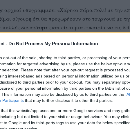
l.gr αρχικά υπογράμμισε: «Χάρηκα πάρα πολύ με την επ
 Είμαι σίγουρη ότι θα προχωρήσουν στο τουρνουά με τη
ε πολλές δυνατότητες και είναι μια ευκαιρία να τις δε
et -
Do Not Process My Personal Information
α στο Avant Garde Sports Club στην Θεσσαλονίκη, σημ
στην Θεσσαλονίκη, και μάλιστα στο χώρο που κάνω και 
to opt-out of the sale, sharing to third parties, or processing of your per
το Βαλκανικό τουρνουά. Το επίπεδο των αγώνων είναι 
formation for targeted advertising by us, please use the below opt-out s
αρακολουθεί τέτοιους αγώνες, πόσο μάλλον όταν ο θεατ
r selection. Please note that after your opt-out request is processed y
eing interest-based ads based on personal information utilized by us or
». Και κατέληξε κάνοντας κάλεσμα στον κόσμο να έρθ
disclosed to third parties prior to your opt-out. You may separately opt-
ου αναμετρήσεις, τονίζοντας με νόημα: «Όποιος δε θα
losure of your personal information by third parties on the IAB’s list of
. This information may also be disclosed by us to third parties on the
IA
υτός θα χάσει»!
Participants
that may further disclose it to other third parties.
 that this website/app uses one or more Google services and may gath
including but not limited to your visit or usage behaviour. You may click 
Η
#ΧΑΤΖΗΒΑΣΙΛΕΙΟΥ
 to Google and its third-party tags to use your data for below specifi
ogle consent section.