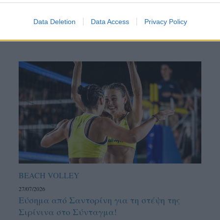
Data Deletion
Data Access
Privacy Policy
BEACH VOLLEY
27/07/2026
Εύσημα από Σαντορίνη για τη στέψη της
Σιρίνινα στο Σύνταγμα!