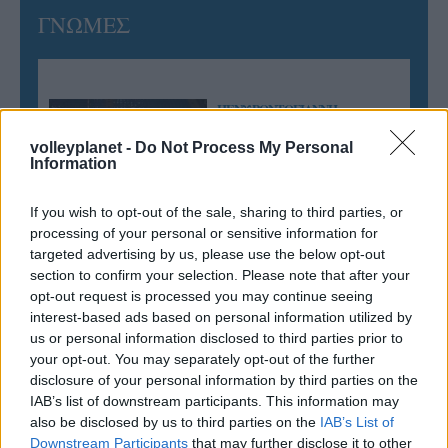
ΓΝΩΜΕΣ
ΠΕΝΥ ΡΟΝΤΟΓΙΑΝΝΗ
11/03/2026
volleyplanet -
Do Not Process My Personal
Από την Περούτζια του 2000
Information
στο σήμερα: Tο τρίτο
ευρωπαϊκό ραντεβού του
Παναθηναϊκού με την
If you wish to opt-out of the sale, sharing to third parties, or
ιστορία
processing of your personal or sensitive information for
targeted advertising by us, please use the below opt-out
section to confirm your selection. Please note that after your
opt-out request is processed you may continue seeing
ΗΛΙΑΣ ΠΑΠΑΪΩΑΝΝΟΥ
interest-based ads based on personal information utilized by
08/03/2026
us or personal information disclosed to third parties prior to
Αναγνώριση και σεβασμός
your opt-out. You may separately opt-out of the further
οι σημαντικότερες νίκες του
disclosure of your personal information by third parties on the
Α.Ο. Θήρας
IAB’s list of downstream participants. This information may
also be disclosed by us to third parties on the
IAB’s List of
Downstream Participants
that may further disclose it to other