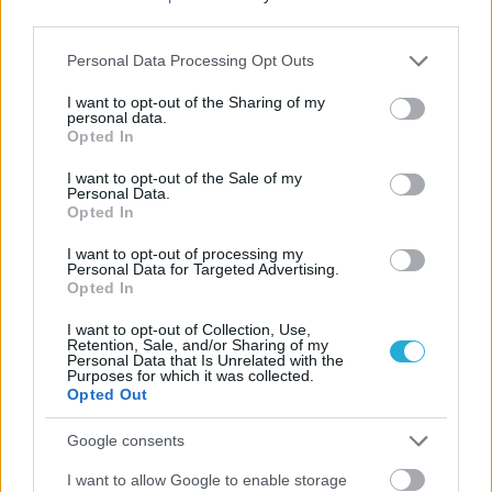
third parties.
Please note that this website/app uses one or more Google
Personal Data Processing Opt Outs
services and may gather and store information including but
not limited to your visit or usage behaviour. You may click to
I want to opt-out of the Sharing of my
personal data.
grant or deny consent to Google and its third-party tags to
Opted In
use your data for below specified purposes in below Google
consent section.
I want to opt-out of the Sale of my
Personal Data.
Opted In
I want to opt-out of processing my
Personal Data for Targeted Advertising.
Opted In
I want to opt-out of Collection, Use,
Retention, Sale, and/or Sharing of my
Personal Data that Is Unrelated with the
Purposes for which it was collected.
Opted Out
Google consents
I want to allow Google to enable storage