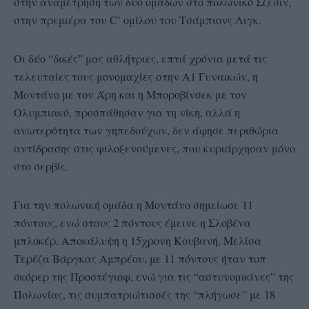
στην αναμέτρηση των δύο ομάδων στο πολωνικό Σζεσιν,
στην πρεμιέρα του C’ ομίλου του Τσάμπιονς Λιγκ.
Οι δύο “δικές” μας αθλήτριες, επτά χρόνια μετά τις
τελευταίες τους μονομαχίες στην Α1 Γυναικών, η
Μοντάνο με τον Άρη και η Μποροβίνσεκ με τον
Ολυμπιακό, προσπάθησαν για τη νίκη, αλλά η
ανωτερότητα των γηπεδούχων, δεν άφησε περιθώρια
αντίδρασης στις φιλοξενούμενες, που κυριάρχησαν μόνο
στο σερβίς.
Για την πολωνική ομάδα η Μοντάνο σημείωσε 11
πόντους, ενώ στους 2 πόντους έμεινε η Σλοβένα
μπλοκέρ. Αποκάλυψη η 15χρονη Κουβανή, Μελίσα
Τερέζα Βάργκας Αμπρέου, με 11 πόντους ήταν τοπ
σκόρερ της Προστέγιοφ, ενώ για τις “αστυνομικίνες” της
Πολωνίας, τις συμπατριώτισσές της “πλήγωσε” με 18