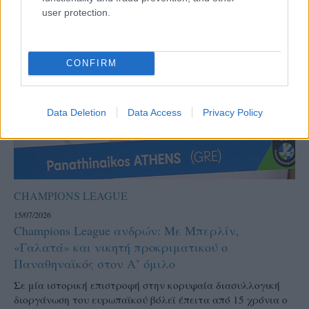
user protection.
CONFIRM
Data Deletion
Data Access
Privacy Policy
CHAMPIONS LEAGUE
15/07/2026
Champions League ανδρών: Με Μπερλίν,
«Γαλατά» και νικητή προκριματικού ο
Παναθηναϊκός στον Α’ όμιλο
Σε μία ιστορική επιστροφή στην κορυφαία διασυλλογική
διοργάνωση του ευρωπαϊκού βόλεϊ έπειτα από 15 χρόνια o