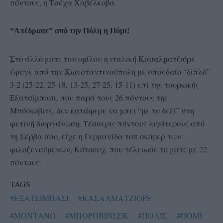
πόντους, η Τσέχα Χαβέλκοβα.
“Απέδρασε” από την Πόλη η Πόμι!
Στο άλλο ματς του ομίλου η ιταλική Κασαλματζιόρε
έφυγε από την Κωνσταντινούπολη με σπουδαίο “διπλό”
3-2 (25-22, 25-18, 13-25, 27-25, 15-11) επί της τουρκικής
Εξατσίμπασι, που παρά τους 26 πόντους της
Μπόσκοβιτς, δεν κατάφερε να μπει “με το δεξί” στη
φετινή διοργάνωση. Τέσσερις πόντους λιγότερους από
τη Σέρβα άσο, είχε η Γερμανίδα τοπ σκόρερ των
φιλοξενούμενων, Κότσουχ, που τέλειωσε το ματς με 22
πόντους.
TAGS
#ΕΞΑΤΣΙΜΠΑΣΙ
#ΚΑΣΑΛΜΑΤΖΙΟΡΕ
#ΜΟΝΤΑΝΟ
#ΜΠΟΡΟΒΙΝΣΕΚ
#ΠΟΛΙΣ
#ΠΟΜΙ