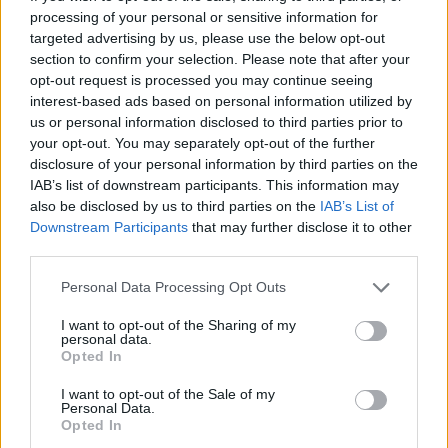
οι σημαντικότερες νίκες του
processing of your personal or sensitive information for
Α.Ο. Θήρας
targeted advertising by us, please use the below opt-out
section to confirm your selection. Please note that after your
opt-out request is processed you may continue seeing
interest-based ads based on personal information utilized by
us or personal information disclosed to third parties prior to
your opt-out. You may separately opt-out of the further
disclosure of your personal information by third parties on the
IAB’s list of downstream participants. This information may
also be disclosed by us to third parties on the
IAB’s List of
Downstream Participants
that may further disclose it to other
third parties.
Please note that this website/app uses one or more Google
Personal Data Processing Opt Outs
services and may gather and store information including but
not limited to your visit or usage behaviour. You may click to
I want to opt-out of the Sharing of my
personal data.
grant or deny consent to Google and its third-party tags to
Opted In
use your data for below specified purposes in below Google
consent section.
I want to opt-out of the Sale of my
Personal Data.
Opted In