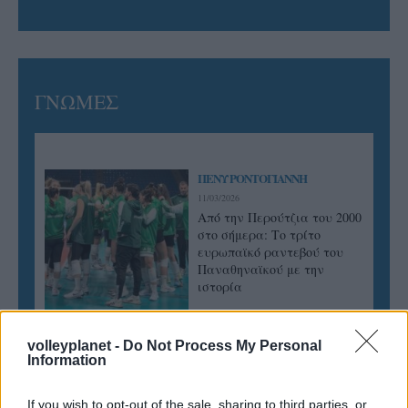
ΓΝΩΜΕΣ
ΠΕΝΥ ΡΟΝΤΟΓΙΑΝΝΗ
11/03/2026
Από την Περούτζια του 2000
στο σήμερα: Tο τρίτο
ευρωπαϊκό ραντεβού του
Παναθηναϊκού με την
ιστορία
volleyplanet -
Do Not Process My Personal
ΗΛΙΑΣ ΠΑΠΑΪΩΑΝΝΟΥ
Information
08/03/2026
Αναγνώριση και σεβασμός
If you wish to opt-out of the sale, sharing to third parties, or