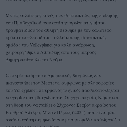
Με τις καλύτερες ευχές των συμπαικτών, της διοίκησης
του Πμαβοχαϊκού, που από την πρώτη στιγμή του
τραυματισμού του αθλητή στάθηκε με τον καλύτερο
τρόπο στο πλευρό του, αλλά και της συντακτικής
ομάδας του Volleyplanet για καλή ανάρρωση,
χειρουργήθηκε ο Ασπιώτης από τους ιατρούς
Δημητρακόπουλο και Ντέρο.
Σε περίπτωση που o Αμερικανός διαγώνιος δεν
ικανοποιήσει τον Μέρτενς, σύμφωνα με πληροφορίες
του Volleyplanet, ο Γερμανός τεχνικός προσανατολίζεται
να γυρίσει στη διαγώνιο τον Ουγγρο ακραίο, Νέμετ και
στη θέση του να παίξει ο 23χρονος Σέρβος ακραίος του
Ερυθρού Αστέρα, Μίλαν Πέριτς (2.02μ), που είναι μία
ανάσα από τη συμφωνία του με την ομάδα, καθώς πιέζει
ο χρόνος ενόψει Λιγκ Καπ.