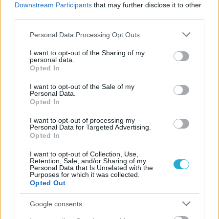
Downstream Participants
that may further disclose it to other
third parties.
Please note that this website/app uses one or more Google
Personal Data Processing Opt Outs
services and may gather and store information including but
ΓΝΩΜΕΣ
not limited to your visit or usage behaviour. You may click to
I want to opt-out of the Sharing of my
personal data.
grant or deny consent to Google and its third-party tags to
Opted In
use your data for below specified purposes in below Google
consent section.
I want to opt-out of the Sale of my
ΠΕΝΥ ΡΟΝΤΟΓΙΑΝΝΗ
Personal Data.
11/03/2026
Opted In
Από την Περούτζια του 2000
στο σήμερα: Tο τρίτο
I want to opt-out of processing my
Personal Data for Targeted Advertising.
ευρωπαϊκό ραντεβού του
Opted In
Παναθηναϊκού με την
ιστορία
I want to opt-out of Collection, Use,
Retention, Sale, and/or Sharing of my
Personal Data that Is Unrelated with the
Purposes for which it was collected.
Opted Out
ΗΛΙΑΣ ΠΑΠΑΪΩΑΝΝΟΥ
08/03/2026
Google consents
Αναγνώριση και σεβασμός
οι σημαντικότερες νίκες του