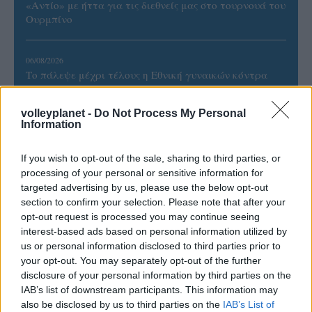
«Αντίο» με ήττα για τις διεθνείς μας στο τουρνουά του
Ουρμπίνο
06/08/2026
Το πάλεψε μέχρι τέλους η Εθνική γυναικών κόντρα
στην Ιταλία Β’
volleyplanet -
Do Not Process My Personal
Information
06/08/2026
Η FIVB σχεδιάζει να διοργανώσει το Παγκόσμιο
Πρωτάθλημα τον Δεκέμβριο – Αντιδρούν οι σύλλογοι
If you wish to opt-out of the sale, sharing to third parties, or
processing of your personal or sensitive information for
targeted advertising by us, please use the below opt-out
06/08/2026
section to confirm your selection. Please note that after your
Έτοιμη για… υψηλές πτήσεις η Μπενφίκα του Ψάρρα
opt-out request is processed you may continue seeing
με τον «Ιπτάμενο Ολλανδό» Βίλτενμπουργκ
interest-based ads based on personal information utilized by
us or personal information disclosed to third parties prior to
your opt-out. You may separately opt-out of the further
05/08/2026
disclosure of your personal information by third parties on the
Ισόπαλο το πρωτο φιλικό τεστ της Εθνικής στο
IAB’s list of downstream participants. This information may
Ουρμπίνο
also be disclosed by us to third parties on the
IAB’s List of