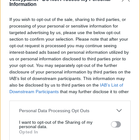
Information
If you wish to opt-out of the sale, sharing to third parties, or
processing of your personal or sensitive information for
targeted advertising by us, please use the below opt-out
section to confirm your selection. Please note that after your
06/08/2019
ΕΘΝΙΚΕΣ ΟΜΑΔΕΣ
opt-out request is processed you may continue seeing
Σωτήρια χορηγία για τις Εθνικές ανδρών και
interest-based ads based on personal information utilized by
γυναικών
us or personal information disclosed to third parties prior to
your opt-out. You may separately opt-out of the further
Μετά από 13 χρόνια επιστρέφει η Εθνική Τράπεζα στις
disclosure of your personal information by third parties on the
φανέλες της Εθνικής Ελλάδας, είδηση όχι απλά ευχάριστη
IAB’s list of downstream participants. This information may
αλλά στην κυριολεξία "ανάσα" ενόψει των πολλαπλών
also be disclosed by us to third parties on the
IAB’s List of
εξόδων των αντιπροσωπευτικών μας συγκροτημάτων στο
Downstream Participants
that may further disclose it to other
Ευρωπαϊκό πρωτάθλημα.
third parties.
Please note that this website/app uses one or more Google
Personal Data Processing Opt Outs
services and may gather and store information including but
not limited to your visit or usage behaviour. You may click to
I want to opt-out of the Sharing of my
personal data.
grant or deny consent to Google and its third-party tags to
Opted In
use your data for below specified purposes in below Google