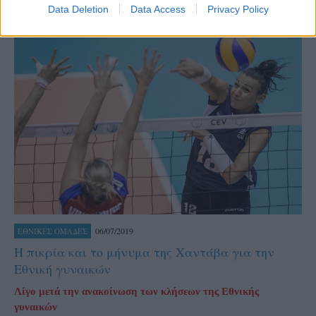
Data Deletion
Data Access
Privacy Policy
06/07/2019
ΕΘΝΙΚΕΣ ΟΜΑΔΕΣ
Η πικρία και το μήνυμα της Χαντάβα για την
Εθνική γυναικών
Λίγο μετά την ανακοίνωση των κλήσεων της Εθνικής
γυναικών