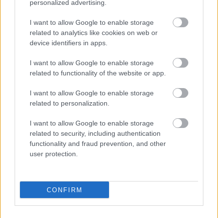
personalized advertising.
I want to allow Google to enable storage
related to analytics like cookies on web or
device identifiers in apps.
I want to allow Google to enable storage
related to functionality of the website or app.
I want to allow Google to enable storage
related to personalization.
I want to allow Google to enable storage
17/07/2019
ΕΘΝΙΚΕΣ ΟΜΑΔΕΣ
related to security, including authentication
Eurovolley 2019: Με Κοκκινάκη λίμπερο οι κλήσεις
functionality and fraud prevention, and other
Ανδρεόπουλου
user protection.
Τους 22 παίκτες που θα προετοιμαστούν ενόψει της
συμμετοχής της Εθνικής στο ευρωπαϊκό πρωτάθλημα
CONFIRM
ανακοίνωσε ο ομοσπονδιακός τεχνικός Δημήτρης
Ανδρεόπουλος με τον Μενέλαο Κοκκινάκη να καλείται στη
θέση του λίμπερο.