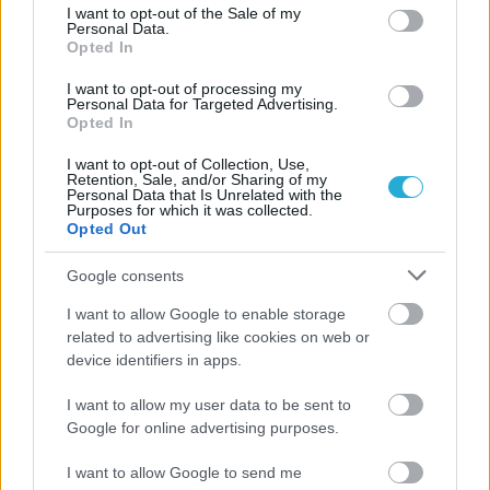
consent section.
I want to opt-out of the Sale of my
Personal Data.
Opted In
I want to opt-out of processing my
Personal Data for Targeted Advertising.
Opted In
I want to opt-out of Collection, Use,
Retention, Sale, and/or Sharing of my
Personal Data that Is Unrelated with the
Purposes for which it was collected.
Opted Out
25/07/2019
ΕΘΝΙΚΕΣ ΟΜΑΔΕΣ
Eurovolley2019: To Volleyplanet στην πρώτη
Google consents
συγκέντρωση της Εθνικής (φωτ, vid)
I want to allow Google to enable storage
related to advertising like cookies on web or
Φόρτισαν μπαταρίες, ξεκουράστηκαν και πιο ορεξάτοι από
device identifiers in apps.
ποτέ αφού ο στόχος της συμμετοχής στην τελική φάση του
Ευρωπαϊκύ πρωταθλήματος είναι από μόνος του μεγάλος
I want to allow my user data to be sent to
για να ανοίξει την όρεξή τους, οι διεθνείς του Δημήτρη
Google for online advertising purposes.
Ανδρεόπουλου συγκεντρώθηκαν στο κλειστό του Ρέντη για
το πρώτο ξεμούδιασμα.
I want to allow Google to send me