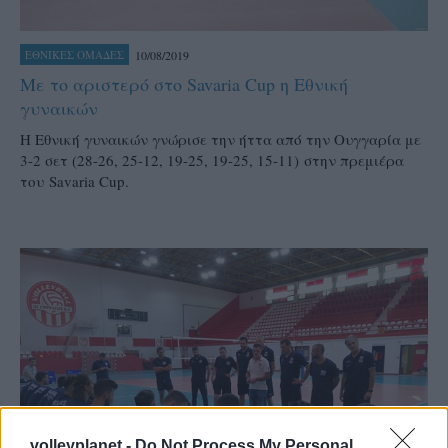
10/08/2019
ΕΘΝΙΚΕΣ ΟΜΑΔΕΣ
Με το αριστερό στο Savaria Cup η Εθνική
γυναικών
Η Εθνική γυναικών γνώρισε την ήττα από την Ουγγαρία με
3-2 σετ (28-26, 25-12, 19-25, 19-25, 15-11) στην πρεμιέρα
του Savaria Cup.
volleyplanet -
Do Not Process My Personal