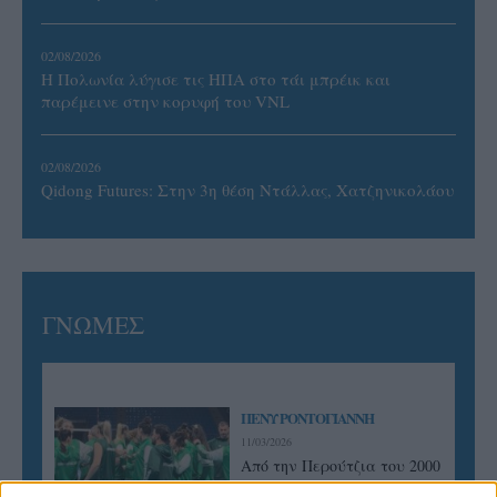
02/08/2026
Η Πολωνία λύγισε τις ΗΠΑ στο τάι μπρέικ και
παρέμεινε στην κορυφή του VNL
02/08/2026
Qidong Futures: Στην 3η θέση Ντάλλας, Χατζηνικολάου
ΓΝΩΜΕΣ
ΠΕΝΥ ΡΟΝΤΟΓΙΑΝΝΗ
11/03/2026
Από την Περούτζια του 2000
στο σήμερα: Tο τρίτο