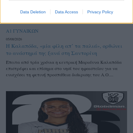
Data Deletion
Data Access
Privacy Policy
Α1 ΓΥΝΑΙΚΩΝ
05/08/2026
Η Καλαπόδα, «μία φίλη απ’ τα παλιά», ορθώνει
το ανάστημά της ξανά στη Σαντορίνη
Έπειτα από τρία χρόνια η κεντρική Μαριάννα Καλαπόδα
επιστρέφει και επίσημα στο νησί του ηφαιστείου για να
ενισχύσει τη φετινή προσπάθεια διάκρισης του Α.Ο....