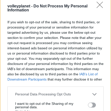
ευρωπαϊκό ραντεβού του
volleyplanet -
Do Not Process My Personal
Παναθηναϊκού με την
Information
ιστορία
If you wish to opt-out of the sale, sharing to third parties, or
processing of your personal or sensitive information for
ΗΛΙΑΣ ΠΑΠΑΪΩΑΝΝΟΥ
targeted advertising by us, please use the below opt-out
08/03/2026
section to confirm your selection. Please note that after your
Αναγνώριση και σεβασμός
opt-out request is processed you may continue seeing
οι σημαντικότερες νίκες του
interest-based ads based on personal information utilized by
Α.Ο. Θήρας
us or personal information disclosed to third parties prior to
your opt-out. You may separately opt-out of the further
disclosure of your personal information by third parties on the
IAB’s list of downstream participants. This information may
also be disclosed by us to third parties on the
IAB’s List of
Downstream Participants
that may further disclose it to other
third parties.
Please note that this website/app uses one or more Google
Personal Data Processing Opt Outs
services and may gather and store information including but
not limited to your visit or usage behaviour. You may click to
I want to opt-out of the Sharing of my
personal data.
grant or deny consent to Google and its third-party tags to