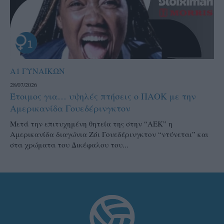
Α1 ΓΥΝΑΙΚΩΝ
28/07/2026
Έτοιμος για… υψηλές πτήσεις ο ΠΑΟΚ με την
Αμερικανίδα Γουεδέρινγκτον
Μετά την επιτυχημένη θητεία της στην “ΑΕΚ” η
Αμερικανίδα διαγώνια Ζόι Γουεδέρινγκτον “ντύνεται” και
στα χρώματα του Δικέφαλου του...