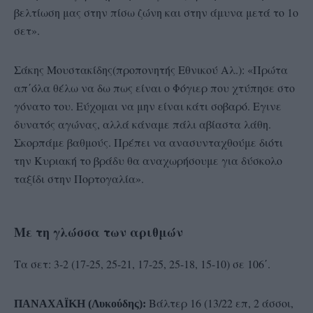
βελτίωση μας στην πίσω ζώνη και στην άμυνα μετά το 1ο
σετ».
Σάκης Μουστακίδης(προπονητής Εθνικού Αλ.): «Πρώτα
απ΄όλα θέλω να δω πως είναι ο Φόγιερ που χτύπησε στο
γόνατο του. Εύχομαι να μην είναι κάτι σοβαρό. Εγινε
δυνατός αγώνας, αλλά κάναμε πάλι αβίαστα λάθη.
Σκορπάμε βαθμούς. Πρέπει να ανασυνταχθούμε διότι
την Κυριακή το βράδυ θα αναχωρήσουμε για δύσκολο
ταξίδι στην Πορτογαλία».
Με τη γλώσσα των αριθμών
Τα σετ: 3-2 (17-25, 25-21, 17-25, 25-18, 15-10) σε 106΄.
Βάλτερ 16 (13/22 επ, 2 άσσοι,
ΠΑΝΑΧΑΪΚΗ (Λυκούδης):