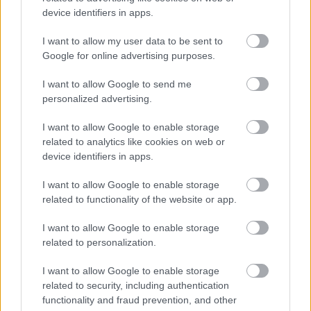
device identifiers in apps.
I want to allow my user data to be sent to
ΓΝΩΜΕΣ
Google for online advertising purposes.
I want to allow Google to send me
personalized advertising.
ΠΕΝΥ ΡΟΝΤΟΓΙΑΝΝΗ
11/03/2026
I want to allow Google to enable storage
Από την Περούτζια του 2000
related to analytics like cookies on web or
στο σήμερα: Tο τρίτο
device identifiers in apps.
ευρωπαϊκό ραντεβού του
Παναθηναϊκού με την
I want to allow Google to enable storage
ιστορία
related to functionality of the website or app.
I want to allow Google to enable storage
related to personalization.
ΗΛΙΑΣ ΠΑΠΑΪΩΑΝΝΟΥ
08/03/2026
I want to allow Google to enable storage
Αναγνώριση και σεβασμός
related to security, including authentication
οι σημαντικότερες νίκες του
functionality and fraud prevention, and other
Α.Ο. Θήρας