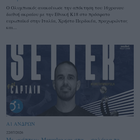
Ο Ολυμπιακός ανακοίνωσε την απόκτηση του 16χρονου
διεθνή ακραίου με την Εθνική Κ18 στο πρόσφατο
ευρωπαϊκό στην Ιταλία, Χρήστο Περδικέα, προχωρώντας
και...
Α1 ΑΝΔΡΩΝ
22/07/2026
Με «κάπτεν» Maroulao και στα… σαλόνια το