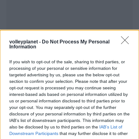
volleyplanet -
Do Not Process My Personal
Information
If you wish to opt-out of the sale, sharing to third parties, or
processing of your personal or sensitive information for
targeted advertising by us, please use the below opt-out
ΡΟΗ ΕΙΔΗΣΕΩΝ
section to confirm your selection. Please note that after your
opt-out request is processed you may continue seeing
interest-based ads based on personal information utilized by
07/08/2026
«Αντίο» με ήττα για τις διεθνείς μας στο τουρνουά του
us or personal information disclosed to third parties prior to
Ουρμπίνο
your opt-out. You may separately opt-out of the further
disclosure of your personal information by third parties on the
IAB’s list of downstream participants. This information may
06/08/2026
also be disclosed by us to third parties on the
IAB’s List of
Το πάλεψε μέχρι τέλους η Εθνική γυναικών κόντρα
Downstream Participants
that may further disclose it to other
στην Ιταλία Β’