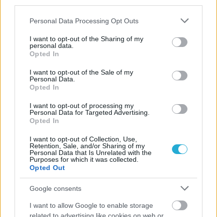
third parties.
Please note that this website/app uses one or more Google
Personal Data Processing Opt Outs
06/08/2026
services and may gather and store information including but
Η FIVB σχεδιάζει να διοργανώσει το Παγκόσμιο
not limited to your visit or usage behaviour. You may click to
I want to opt-out of the Sharing of my
personal data.
Πρωτάθλημα τον Δεκέμβριο – Αντιδρούν οι σύλλογοι
grant or deny consent to Google and its third-party tags to
Opted In
use your data for below specified purposes in below Google
consent section.
I want to opt-out of the Sale of my
06/08/2026
Personal Data.
Έτοιμη για… υψηλές πτήσεις η Μπενφίκα του Ψάρρα
Opted In
με τον «Ιπτάμενο Ολλανδό» Βίλτενμπουργκ
I want to opt-out of processing my
Personal Data for Targeted Advertising.
Opted In
05/08/2026
Ισόπαλο το πρωτο φιλικό τεστ της Εθνικής στο
I want to opt-out of Collection, Use,
Ουρμπίνο
Retention, Sale, and/or Sharing of my
Personal Data that Is Unrelated with the
Purposes for which it was collected.
Opted Out
05/08/2026
Προς στρατηγική συνεργασία ΠΑΣΑΠΠ και
Google consents
Πανεπιστημίου Πατρών
I want to allow Google to enable storage
related to advertising like cookies on web or