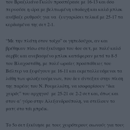
τον Βραζιλιάνο Γκιλίν προσπέρασε με 16-13 και όσο
περνούσε η ώρα με βελτιωμένη υποδοχή και καλό μπλοκ
ανέβαζε ρυθμούς για να ζευγαρώσει τελικά με 25-17 τα
κερδισμένα της σετ 2-1.
“Με την πλάτη στον τοίχο” οι γηπεδούχοι, αν και
βρέθηκαν πίσω στο ξεκίνημα του 4ου σετ, με πολύ καλό
σερβίς και ανεβασμένο μπλοκ κατάφεραν μετά το 8-5
του Βλαχοστάθη, με πολύ ωραίες προσπάθειες του
Βάλτερ να ξεφύγουν με 16-11 και εκμεταλλευόμενοι τα
λάθη των φιλοξενούμενων, που δεν άντεξαν στην πίεση
της παρέας του Ν. Ρουμελιώτη, να ισοφαρίσουν “δια
χειρός” του αρχηγού με 25-21 σε 2-2 σετ και, όπως και
στον α’ γύρο στην Αλεξανδρούπολη, να στείλουν το
ματς στο τάι μπρέικ.
Το 5ο σετ ξεκίνησε με τους χειρότερους οιωνούς για τους