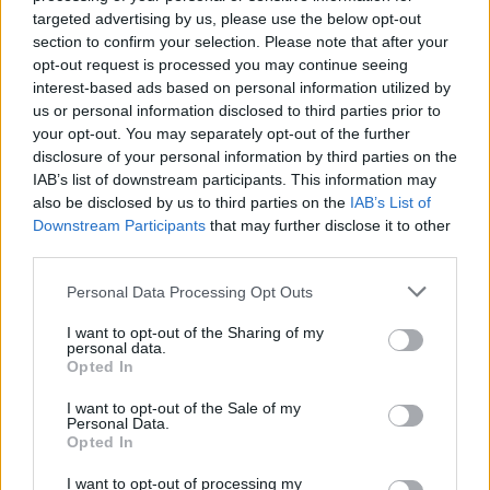
targeted advertising by us, please use the below opt-out
section to confirm your selection. Please note that after your
ΓΝΩΜΕΣ
opt-out request is processed you may continue seeing
interest-based ads based on personal information utilized by
us or personal information disclosed to third parties prior to
your opt-out. You may separately opt-out of the further
disclosure of your personal information by third parties on the
ΠΕΝΥ ΡΟΝΤΟΓΙΑΝΝΗ
IAB’s list of downstream participants. This information may
11/03/2026
also be disclosed by us to third parties on the
IAB’s List of
Από την Περούτζια του 2000
Downstream Participants
that may further disclose it to other
στο σήμερα: Tο τρίτο
third parties.
ευρωπαϊκό ραντεβού του
Παναθηναϊκού με την
Please note that this website/app uses one or more Google
Personal Data Processing Opt Outs
ιστορία
services and may gather and store information including but
not limited to your visit or usage behaviour. You may click to
I want to opt-out of the Sharing of my
personal data.
grant or deny consent to Google and its third-party tags to
Opted In
use your data for below specified purposes in below Google
ΗΛΙΑΣ ΠΑΠΑΪΩΑΝΝΟΥ
consent section.
08/03/2026
I want to opt-out of the Sale of my
Personal Data.
Αναγνώριση και σεβασμός
Opted In
οι σημαντικότερες νίκες του
Α.Ο. Θήρας
I want to opt-out of processing my