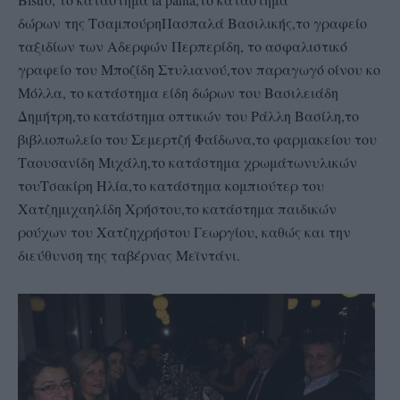
δώρων της ΤσαμπούρηΠασπαλά Βασιλικής,το γραφείο
ταξιδίων των Αδερφών Περπερίδη, το ασφαλιστικό
γραφείο του Μποζίδη Στυλιανού,τον παραγωγό οίνου κο
Μόλλα, το κατάστημα είδη δώρων του Βασιλειάδη
Δημήτρη,το κατάστημα οπτικών του Ράλλη Βασίλη,το
βιβλιοπωλείο του Σεμερτζή Φαίδωνα,το φαρμακείου του
Ταουσανίδη Μιχάλη,το κατάστημα χρωμάτωνυλικών
τουΤσακίρη Ηλία,το κατάστημα κομπιούτερ του
Χατζημιχαηλίδη Χρήστου,το κατάστημα παιδικών
ρούχων του Χατζηχρήστου Γεωργίου, καθώς και την
διεύθυνση της ταβέρνας Μεϊντάνι.