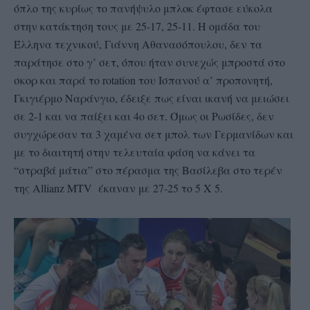
όπλο της κυρίως το πανήψυλο μπλοκ έφτασε εύκολα
στην κατάκτηση τους με 25-17, 25-11. Η ομάδα του
Έλληνα τεχνικού, Γιάννη Αθανασόπουλου, δεν τα
παράτησε στο γ’ σετ, όπου ήταν συνεχώς μπροστά στο
σκορ και παρά το rotation του Ισπανού α’ προπονητή,
Γκιγιέρμο Ναράνγιο, έδειξε πως είναι ικανή να μειώσει
σε 2-1 και να παίξει και 4ο σετ. Όμως οι Ρωσίδες, δεν
συγχώρεσαν τα 3 χαμένα σετ μπολ των Γερμανίδων και
με το διαιτητή στην τελευταία φάση να κάνει τα
“στραβά μάτια” στο πέρασμα της Βασίλεβα στο τερέν
της Allianz MTV έκαναν με 27-25 το 5 Χ 5.