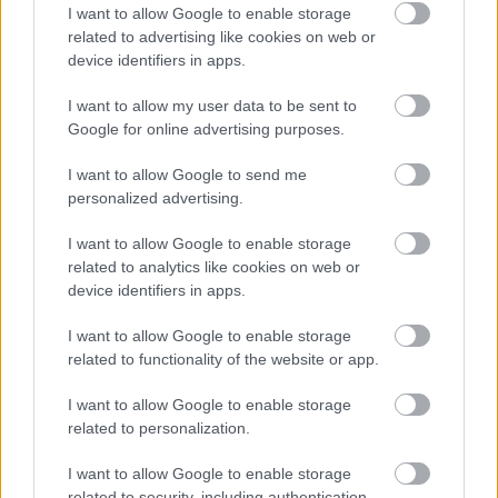
I want to allow Google to enable storage
related to advertising like cookies on web or
device identifiers in apps.
ΓΝΩΜΕΣ
I want to allow my user data to be sent to
Google for online advertising purposes.
ΠΕΝΥ ΡΟΝΤΟΓΙΑΝΝΗ
I want to allow Google to send me
11/03/2026
personalized advertising.
Από την Περούτζια του 2000
στο σήμερα: Tο τρίτο
I want to allow Google to enable storage
ευρωπαϊκό ραντεβού του
related to analytics like cookies on web or
Παναθηναϊκού με την
device identifiers in apps.
ιστορία
I want to allow Google to enable storage
related to functionality of the website or app.
ΗΛΙΑΣ ΠΑΠΑΪΩΑΝΝΟΥ
I want to allow Google to enable storage
08/03/2026
related to personalization.
Αναγνώριση και σεβασμός
οι σημαντικότερες νίκες του
I want to allow Google to enable storage
Α.Ο. Θήρας
related to security, including authentication