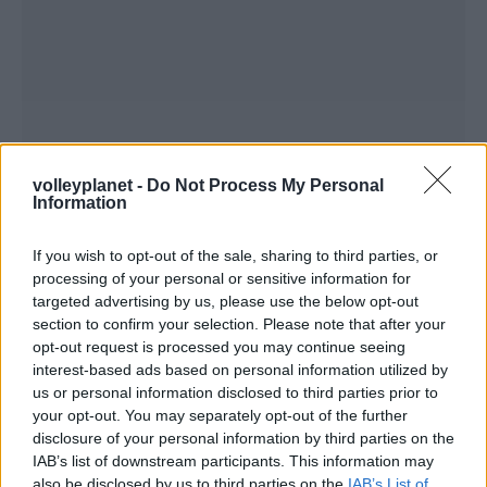
volleyplanet -
Do Not Process My Personal
Information
If you wish to opt-out of the sale, sharing to third parties, or
ΡΟΗ ΕΙΔΗΣΕΩΝ
processing of your personal or sensitive information for
targeted advertising by us, please use the below opt-out
section to confirm your selection. Please note that after your
08/08/2026
opt-out request is processed you may continue seeing
Δείπνο της ΕΟΠΕ προς τιμήν του Ισίδωρου Κούβελου
interest-based ads based on personal information utilized by
παρουσία των Εθνικών ομάδων
us or personal information disclosed to third parties prior to
your opt-out. You may separately opt-out of the further
disclosure of your personal information by third parties on the
07/08/2026
«Αντίο» με ήττα για τις διεθνείς μας στο τουρνουά του
IAB’s list of downstream participants. This information may
Ουρμπίνο
also be disclosed by us to third parties on the
IAB’s List of