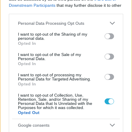
Downstream Participants
that may further disclose it to other
third parties.
06/08/2026
Please note that this website/app uses one or more Google
Το πάλεψε μέχρι τέλους η Εθνική γυναικών κόντρα
Personal Data Processing Opt Outs
services and may gather and store information including but
στην Ιταλία Β’
not limited to your visit or usage behaviour. You may click to
I want to opt-out of the Sharing of my
personal data.
grant or deny consent to Google and its third-party tags to
Opted In
06/08/2026
use your data for below specified purposes in below Google
Η FIVB σχεδιάζει να διοργανώσει το Παγκόσμιο
consent section.
I want to opt-out of the Sale of my
Πρωτάθλημα τον Δεκέμβριο – Αντιδρούν οι σύλλογοι
Personal Data.
Opted In
I want to opt-out of processing my
06/08/2026
Personal Data for Targeted Advertising.
Έτοιμη για… υψηλές πτήσεις η Μπενφίκα του Ψάρρα
Opted In
με τον «Ιπτάμενο Ολλανδό» Βίλτενμπουργκ
I want to opt-out of Collection, Use,
Retention, Sale, and/or Sharing of my
Personal Data that Is Unrelated with the
05/08/2026
Purposes for which it was collected.
Ισόπαλο το πρωτο φιλικό τεστ της Εθνικής στο
Opted Out
Ουρμπίνο
Google consents