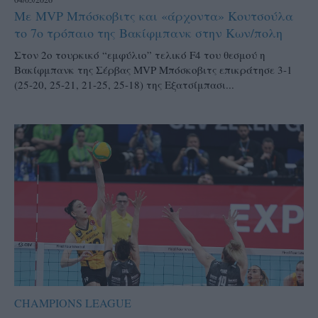
Με MVP Μπόσκοβιτς και «άρχοντα» Κουτσούλα
το 7ο τρόπαιο της Βακίφμπανκ στην Κων/πολη
Στον 2ο τουρκικό “εμφύλιο” τελικό F4 του θεσμού η
Βακίφμπανκ της Σέρβας MVP Μπόσκοβιτς επικράτησε 3-1
(25-20, 25-21, 21-25, 25-18) της Εξατσίμπασι...
CHAMPIONS LEAGUE