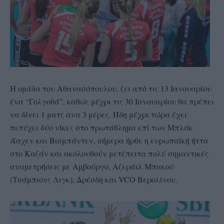
Η ομάδα του Αθανασόπουλου, ζει από τις 13 Ιανουαρίου
ένα “Γολγοθά”, καθώς μέχρι τις 30 Ιανουαρίου θα πρέπει
να δίνει 1 ματς ανα 3 μέρες. Ήδη μέχρι τώρα έχει
πετύχει δύο νίκες στο πρωτάθλημα επί των Μπλάκ
Άαχεν και Βισμπάντεν, σήμερα ήρθε η ευρωπαϊκή ήττα
στο Καζάν και ακολουθούν μετέπειτα πολύ σημαντικές
αναμετρήσεις με Αμβούργο, Αζεράιλ Μπακού
(Τσάμπιονς Λιγκ), Δρέσδη και VCO Βερολίνου.