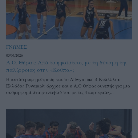
ΓΝΩΜΕΣ
03/03/2026
Α.Ο. Θήρας: Από το ηφαίστειο, με τη δύναμη της
παλίρροιας στην «Κούπα»;
H αντίστροφη μέτρηση για το Allwyn final-4 Κυπέλλου
Ελλάδας Γυναικών άρχισε και ο Α.Ο Θήρας συνεπής για μια
ακόμη φορά στα ραντεβού του με τις 4 κορυφαίες...