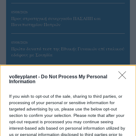
05/08/2026
Προς στρατηγική συνεργασία ΠΑΣΑΠΠ και
Πανεπιστημίου Πατρών
05/08/2026
Πρώτο δυνατό τεστ της Εθνικής Γυναικών επί ιταλικού
εδάφους με Σουηδία
volleyplanet -
Do Not Process My Personal
Information
ΓΝΩΜΕΣ
If you wish to opt-out of the sale, sharing to third parties, or
processing of your personal or sensitive information for
targeted advertising by us, please use the below opt-out
section to confirm your selection. Please note that after your
ΠΕΝΥ ΡΟΝΤΟΓΙΑΝΝΗ
opt-out request is processed you may continue seeing
11/03/2026
interest-based ads based on personal information utilized by
Από την Περούτζια του 2000
us or personal information disclosed to third parties prior to
στο σήμερα: Tο τρίτο