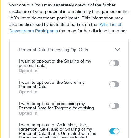
your opt-out. You may separately opt-out of the further
ευρωπαϊκό ραντεβού του
Παναθηναϊκού με την
disclosure of your personal information by third parties on the
ιστορία
IAB’s list of downstream participants. This information may
also be disclosed by us to third parties on the
IAB’s List of
Downstream Participants
that may further disclose it to other
third parties.
ΗΛΙΑΣ ΠΑΠΑΪΩΑΝΝΟΥ
Please note that this website/app uses one or more Google
08/03/2026
Personal Data Processing Opt Outs
services and may gather and store information including but
Αναγνώριση και σεβασμός
οι σημαντικότερες νίκες του
not limited to your visit or usage behaviour. You may click to
I want to opt-out of the Sharing of my
personal data.
Α.Ο. Θήρας
grant or deny consent to Google and its third-party tags to
Opted In
use your data for below specified purposes in below Google
consent section.
I want to opt-out of the Sale of my
Personal Data.
Opted In
I want to opt-out of processing my
Personal Data for Targeted Advertising.
Opted In
I want to opt-out of Collection, Use,
Retention, Sale, and/or Sharing of my
Personal Data that Is Unrelated with the
Purposes for which it was collected.