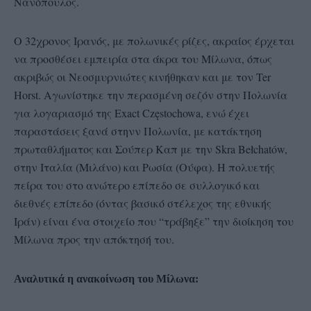
Νανόπουλος.
Ο 32χρονος Ιρανός, με πολωνικές ρίζες, ακραίος έρχεται
να προσθέσει εμπειρία στα άκρα του Μίλωνα, όπως
ακριβώς οι Νεοσμυρνιώτες κινήθηκαν και με τον Ter
Horst. Αγωνίστηκε την περασμένη σεζόν στην Πολωνία
για λογαριασμό της Exact Częstochowa, ενώ έχει
παραστάσεις ξανά στηνν Πολωνία, με κατάκτηση
πρωταθλήματος και Σούπερ Καπ με την Skra Bełchatów,
στην Ιταλία (Μιλάνο) και Ρωσία (Ούφα). Η πολυετής
πείρα του στο ανώτερο επίπεδο σε συλλογικό και
διεθνές επίπεδο (όντας βασικό στέλεχος της εθνικής
Ιράν) είναι ένα στοιχείο που “τράβηξε” την διοίκηση του
Μίλωνα προς την απόκτησή του.
Αναλυτικά η ανακοίνωση του Μίλωνα: