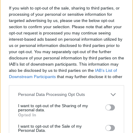
05/08/2026
If you wish to opt-out of the sale, sharing to third parties, or
Ισόπαλο το πρωτο φιλικό τεστ της Εθνικής στο
processing of your personal or sensitive information for
Ουρμπίνο
targeted advertising by us, please use the below opt-out
section to confirm your selection. Please note that after your
opt-out request is processed you may continue seeing
interest-based ads based on personal information utilized by
us or personal information disclosed to third parties prior to
ΓΝΩΜΕΣ
your opt-out. You may separately opt-out of the further
disclosure of your personal information by third parties on the
IAB’s list of downstream participants. This information may
also be disclosed by us to third parties on the
IAB’s List of
ΠΕΝΥ ΡΟΝΤΟΓΙΑΝΝΗ
Downstream Participants
that may further disclose it to other
third parties.
11/03/2026
Από την Περούτζια του 2000
Please note that this website/app uses one or more Google
Personal Data Processing Opt Outs
στο σήμερα: Tο τρίτο
services and may gather and store information including but
ευρωπαϊκό ραντεβού του
not limited to your visit or usage behaviour. You may click to
I want to opt-out of the Sharing of my
Παναθηναϊκού με την
personal data.
ιστορία
grant or deny consent to Google and its third-party tags to
Opted In
use your data for below specified purposes in below Google
consent section.
I want to opt-out of the Sale of my
Personal Data.