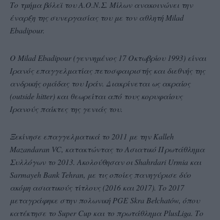
Το τμήμα βόλεϊ του Α.Ο.Ν.Σ. Μίλων ανακοινώνει την
έναρξη της συνεργασίας του με τον αθλητή Milad
Ebadipour.
Ο Milad Ebadipour (γεννημένος 17 Οκτωβρίου 1993) είναι
Ιρανός επαγγελματίας πετοσφαιριστής και διεθνής της
ανδρικής ομάδας του Ιράν. Διακρίνεται ως ακραίος
(outside hitter) και θεωρείται από τους κορυφαίους
Ιρανούς παίκτες της γενιάς του.
Ξεκίνησε επαγγελματικά το 2011 με την Kalleh
Mazandaran VC, κατακτώντας το Aσιατικό Πρωτάθλημα
Συλλόγων το 2013. Ακολούθησαν οι Shahrdari Urmia και
Sarmayeh Bank Tehran, με τις οποίες πανηγύρισε δύο
ακόμη ασιατικούς τίτλους (2016 και 2017). Το 2017
μεταγράφηκε στην πολωνική PGE Skra Bełchatów, όπου
κατέκτησε το Super Cup και το πρωτάθλημα PlusLiga. Το