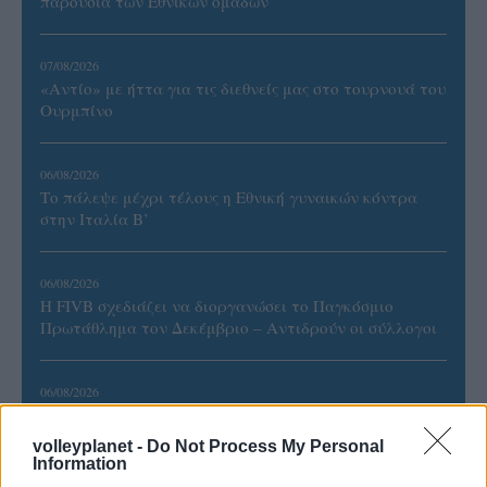
παρουσία των Εθνικών ομάδων
07/08/2026
«Αντίο» με ήττα για τις διεθνείς μας στο τουρνουά του
Ουρμπίνο
06/08/2026
Το πάλεψε μέχρι τέλους η Εθνική γυναικών κόντρα
στην Ιταλία Β’
06/08/2026
Η FIVB σχεδιάζει να διοργανώσει το Παγκόσμιο
Πρωτάθλημα τον Δεκέμβριο – Αντιδρούν οι σύλλογοι
06/08/2026
Έτοιμη για… υψηλές πτήσεις η Μπενφίκα του Ψάρρα
με τον «Ιπτάμενο Ολλανδό» Βίλτενμπουργκ
volleyplanet -
Do Not Process My Personal
Information