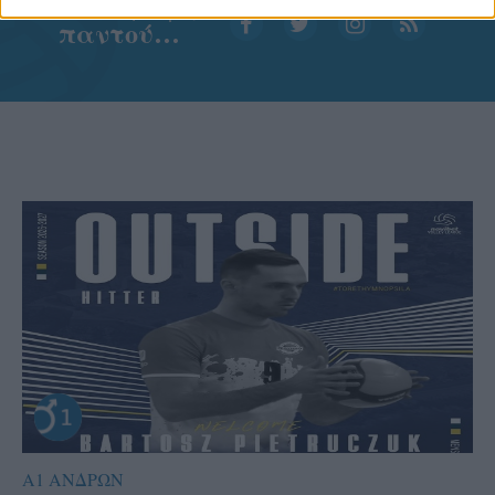
Aκολουθήστε μας
παντού…
Α1 ΑΝΔΡΩΝ