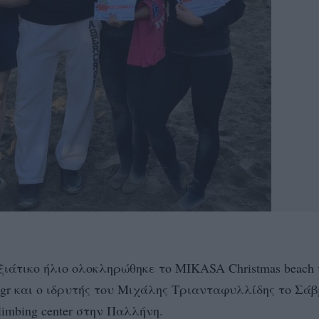
ιάτικο ήλιο ολοκληρώθηκε το MIKASA Christmas beach v
ng.gr και ο ιδρυτής του Μιχάλης Τριανταφυλλίδης το Σά
imbing center στην Παλλήνη.