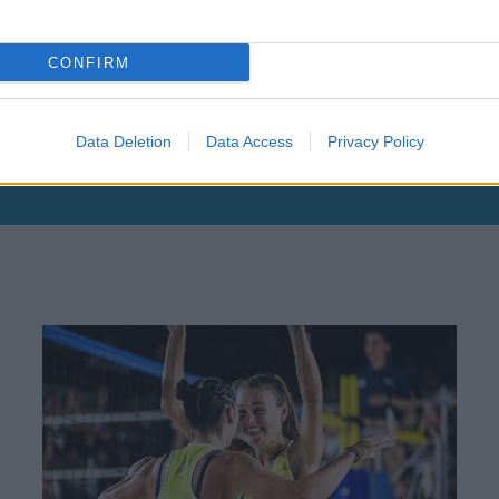
CONFIRM
θήστε μας
ντού…
Data Deletion
Data Access
Privacy Policy