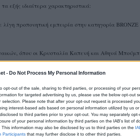
ε τα εξής ιδιαίτερα χαρακτηριστικά:
ε λίγη προπονητική εμπειρία στην κατηγορία BRONZE
ναικών, όπου οι Κρυσταλία Καπενή και Αθηνά Μπούμπ
Σούμα και Ελένη Μπούμπα (αδελφή της Αθηνάς) κατάφε
et -
Do Not Process My Personal Information
to opt-out of the sale, sharing to third parties, or processing of your per
σου και της Έλενας Φαράντζου σε ημιτελικό και τελικ
formation for targeted advertising by us, please use the below opt-out s
 το τουρνουά μεικτού στην SILVER κατηγορία
r selection. Please note that after your opt-out request is processed y
eing interest-based ads based on personal information utilized by us or
disclosed to third parties prior to your opt-out. You may separately opt-
ση της Άννας Λάζαρη που με συμπαίκτη τον Μιχάλη
losure of your personal information by third parties on the IAB’s list of
. This information may also be disclosed by us to third parties on the
IA
ύ στην κατηγορία GOLDEN
Participants
that may further disclose it to other third parties.