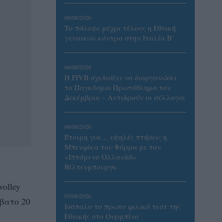
06/08/2026
Το πάλεψε μέχρι τέλους η Εθνική
γυναικών κόντρα στην Ιταλία Β’
06/08/2026
Η FIVB σχεδιάζει να διοργανώσει
το Παγκόσμιο Πρωτάθλημα τον
Δεκέμβριο – Αντιδρούν οι σύλλογοι
06/08/2026
Έτοιμη για… υψηλές πτήσεις η
Μπενφίκα του Ψάρρα με τον
«Ιπτάμενο Ολλανδό»
Βίλτενμπουργκ
olley
05/08/2026
ββατο 20
Ισόπαλο το πρωτο φιλικό τεστ της
Εθνικής στο Ουρμπίνο