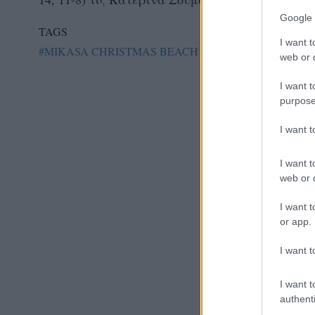
Google 
TAGS
I want t
#MIKASA CHRISTMAS BEACH VOLLEY TOURNAM
web or d
I want t
purpose
I want 
I want t
web or d
I want t
or app.
I want t
I want t
authenti