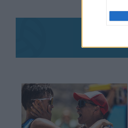
Aκολου
πα