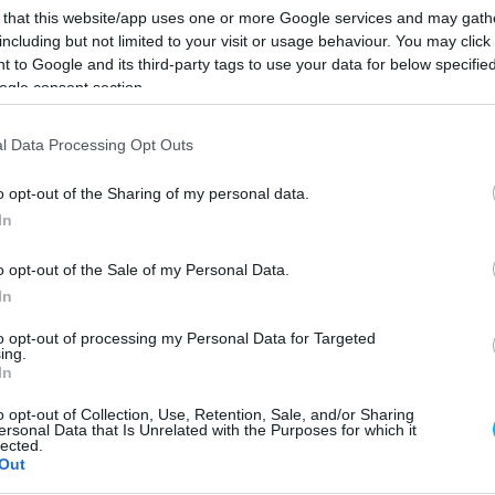
 that this website/app uses one or more Google services and may gath
 και την ηλιόλουστη μέρα που βοήθησε τους αθλητές κ
including but not limited to your visit or usage behaviour. You may click 
στικών αγώνων
 to Google and its third-party tags to use your data for below specifi
ogle consent section.
ία γυναικών, την Χριστίνα Φαράντζου από την SILV
l Data Processing Opt Outs
 GOLDEN κατηγορία μεικτού, που ήταν οι τυχεροί και
ση μεταξύ όλων των συμμετοχόντων
o opt-out of the Sharing of my personal data.
In
olley tournament
παϊωάννου και Άννα Λάζαρη νίκησαν με 2-0 σετ (15-1
o opt-out of the Sale of my Personal Data.
In
to opt-out of processing my Personal Data for Targeted
ing.
αι Έλενα Φαράντζου νίκησαν με 2-1 σετ (12-15, 15-12,
In
o opt-out of Collection, Use, Retention, Sale, and/or Sharing
ersonal Data that Is Unrelated with the Purposes for which it
lected.
 Καπενή και η Αθηνά Μπούμπα νίκησαν με 2-1 σετ (3-
Out
πα