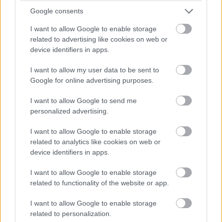
14 Υφαντή Ευαγγελία – Φιλαθλητικός ΔΙΑΓΩΝΙΑ 6
Google consents
15 Καστάνου Λυδία – ΠΑΟ ΔΙΑΓΩΝΙΑ 5
I want to allow Google to enable storage
related to advertising like cookies on web or
ΚΑΛΥΤΕΡΟ ΛΙΜΠΕΡΟ
device identifiers in apps.
I want to allow my user data to be sent to
1 Ιακωβίδου Ιλιάνα – ΑΡΗΣ ΛΙΜΠΕΡΟ 34
Google for online advertising purposes.
2 Ρόγκα Παναγιώτα – ΠΑΟ ΛΙΜΠΕΡΟ 33
3 Κονόμη Αρέτα – ΟΛΥΜΠΙΑΚΟΣ ΛΙΜΠΕΡΟ 21
I want to allow Google to send me
4 Αρτακιανού Μαριαλένα – ΑΟ ΘΗΡΑΣ ΛΙΜΠΕΡΟ 20
personalized advertising.
5 Κελεσίδου Ειρήνη – ΠΑΝΝΑΞΙΑΚΟΣ ΛΙΜΠΕΡΟ 16
I want to allow Google to enable storage
6 Γεωργιάδου Ευδοξία – ΑΙΑΣ ΕΥΟΣΜΟΥ ΛΙΜΠΕΡΟ 15
related to analytics like cookies on web or
7 Αργυροπούλου Μαρίνα – ΗΛΙΟΥΠΟΛΗ ΛΙΜΠΕΡΟ 13
device identifiers in apps.
8 Κοκίου Τόνια – ΜΑΡΚΟΠΟΥΛΟ ΛΙΜΠΕΡΟ 7
I want to allow Google to enable storage
9 Κοκκινάκη Ειρήνη – ΟΛΥΜΠΙΑΚΟΣ ΛΙΜΠΕΡΟ 6
related to functionality of the website or app.
10 Σκυθιώτη Αθηνά ΠΟΡΦΥΡΑΣ ΛΙΜΠΕΡΟ 5
11 Κακουράτου Ξένια – ΑΕΚ ΛΙΜΠΕΡΟ 4
I want to allow Google to enable storage
12 Μάρκου Γιάννα – ΗΛΙΟΥΠΟΛΗ ΛΙΜΠΕΡΟ 3
related to personalization.