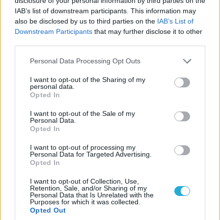
disclosure of your personal information by third parties on the
IAB’s list of downstream participants. This information may
ΚΑΛΥΤΕΡΗ ΔΙΑΓΩΝΙΑ
also be disclosed by us to third parties on the
IAB’s List of
Downstream Participants
that may further disclose it to other
third parties.
1 Κωνσταντινίδου Αλίκη – ΑΕΚ ΔΙΑΓΩΝΙΑ 78
2 Τσβετάνοβα Γκαμπριέλα – ΟΛΥΜΠΙΑΚΟΣ ΔΙΑΓΩΝΙΑ
Please note that this website/app uses one or more Google
Personal Data Processing Opt Outs
66
services and may gather and store information including but
not limited to your visit or usage behaviour. You may click to
I want to opt-out of the Sharing of my
3 Βίντοβιτς Αλεξάνδρα – ΑΟ ΘΗΡΑΣ ΔΙΑΓΩΝΙΑ 61
personal data.
grant or deny consent to Google and its third-party tags to
4 Φαμπιάν Ερρίκα – ΑΙΑΣ ΕΥΟΣΜΟΥ ΔΙΑΓΩΝΙΑ 61
Opted In
use your data for below specified purposes in below Google
5 Καρπουζά Αννα – ΠΑΝΝΑΞΙΑΚΟΣ ΔΙΑΓΩΝΙΑ 42
consent section.
I want to opt-out of the Sale of my
6 Λαγουδάκη Στέλλα – ΡΕΘΥΜΝΟ ΔΙΑΓΩΝΙΑ 40
Personal Data.
Opted In
7 Γιοβάνη Μάρβη – ΗΛΙΟΥΠΟΛΗ ΔΙΑΓΩΝΙΑ 37
8 Εσντέλ Κριστιάν – ΜΑΡΚΟΠΟΥΛΟ ΔΙΑΓΩΝΙΑ 36
I want to opt-out of processing my
Personal Data for Targeted Advertising.
9 Καράκου Πένυ – ΠΟΡΦΥΡΑΣ ΔΙΑΓΩΝΙΑ 20
Opted In
10 Λιάγκη Νάσια – ΜΑΡΚΟΠΟΥΛΟ ΔΙΑΓΩΝΙΑ 20
I want to opt-out of Collection, Use,
11 Γκάνο Κέισι – ΑΡΗΣ ΔΙΑΓΩΝΙΑ 16
Retention, Sale, and/or Sharing of my
Personal Data that Is Unrelated with the
12 Γεροβασιλείου Εύη – ΦΙΛΑΘΛΗΤΙΚΟΣ ΔΙΑΓΩΝΙΑ 11
Purposes for which it was collected.
13 Κατσαντώνη Ιωάννα – ΑΕΚ ΔΙΑΓΩΝΙΑ 8
Opted Out