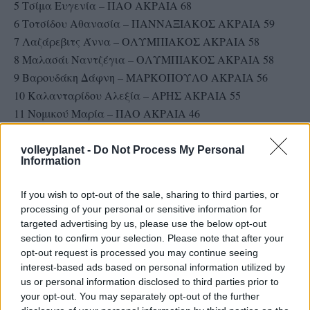
5 Τσίμα Ευγενία – ΠΑΟ ΑΚΡΑΙΑ 68
6 Τοτσίδου Αθανασία – ΠΑΝΝΑΞΙΑΚΟΣ ΑΚΡΑΙΑ 59
7 Λαζάρεβιτς Άννα – ΟΛΥΜΠΙΑΚΟΣ ΑΚΡΑΙΑ 58
8 Μαλασάι Ναντζέγια – ΟΛΥΜΠΙΑΚΟΣ ΑΚΡΑΙΑ 58
9 Βαρουδάκη Δάφνη – ΜΑΡΚΟΠΟΥΛΟ ΑΚΡΑΙΑ 56
10 Καλανταρίδου Αλεξία – ΑΡΗΣ ΑΚΡΑΙΑ 55
11 Νομικού Μαρία – ΠΑΟ ΑΚΡΑΙΑ 46
12 Χρήστου Εύη – ΠΟΡΦΥΡΑΣ ΑΚΡΑΙΑ 45
13 Ανδρονικίδου Χριστίνα – ΑΙΑΣ ΕΥΟΣΜΟΥ ΑΚΡΑΙΑ
volleyplanet -
Do Not Process My Personal
Information
45
14 Τζούριτς Σάνια – ΦΙΛΑΘΛΗΤΙΚΟΣ ΑΚΡΑΙΑ 33
If you wish to opt-out of the sale, sharing to third parties, or
15 Βούκοβιτς Αλεξάνδρα – ΗΛΙΟΥΠΟΛΗ ΑΚΡΑΙΑ 31
processing of your personal or sensitive information for
16 Κοσμά Σοφία – ΑΕΚ ΑΚΡΑΙΑ 31
targeted advertising by us, please use the below opt-out
17 Κιγιάκοβα Μιροσλάβα – ΑΟ Θήρας ΑΚΡΑΙΑ 25
section to confirm your selection. Please note that after your
opt-out request is processed you may continue seeing
18 Αλεξάκου Ευφροσύνη – ΜΑΡΚΟΠΟΥΛΟ ΑΚΡΑΙΑ 22
interest-based ads based on personal information utilized by
19 Ιβάνοβα Ιζαμπέλα – ΑΕΚ ΑΚΡΑΙΑ 22
us or personal information disclosed to third parties prior to
20 Κλεισιάρη Ευτυχία – ΡΕΘΥΜΝΟ ΑΚΡΑΙΑ 21
your opt-out. You may separately opt-out of the further