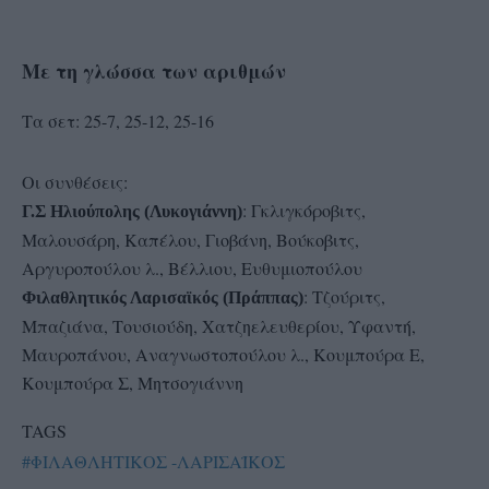
Με τη γλώσσα των αριθμών
Τα σετ: 25-7, 25-12, 25-16
Οι συνθέσεις:
: Γκλιγκόροβιτς,
Γ.Σ Ηλιούπολης (Λυκογιάννη)
Μαλουσάρη, Καπέλου, Γιοβάνη, Βούκοβιτς,
Αργυροπούλου λ., Βέλλιου, Ευθυμιοπούλου
: Τζούριτς,
Φιλαθλητικός Λαρισαϊκός (Πράππας)
Μπαζιάνα, Τουσιούδη, Χατζηελευθερίου, Υφαντή,
Μαυροπάνου, Αναγνωστοπούλου λ., Κουμπούρα Ε,
Κουμπούρα Σ, Μητσογιάννη
TAGS
#ΦΙΛΑΘΛΗΤΙΚΟΣ -ΛΑΡΙΣΑΪΚΟΣ