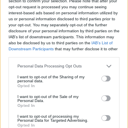
section to confirm your selection. Please note that after your
opt-out request is processed you may continue seeing
interest-based ads based on personal information utilized by
us or personal information disclosed to third parties prior to
ΠΕΝΥ ΡΟΝΤΟΓΙΑΝΝΗ
your opt-out. You may separately opt-out of the further
11/03/2026
disclosure of your personal information by third parties on the
Από την Περούτζια του 2000
IAB’s list of downstream participants. This information may
στο σήμερα: Tο τρίτο
also be disclosed by us to third parties on the
IAB’s List of
ευρωπαϊκό ραντεβού του
Downstream Participants
that may further disclose it to other
Παναθηναϊκού με την
third parties.
ιστορία
Please note that this website/app uses one or more Google
Personal Data Processing Opt Outs
services and may gather and store information including but
not limited to your visit or usage behaviour. You may click to
I want to opt-out of the Sharing of my
ΗΛΙΑΣ ΠΑΠΑΪΩΑΝΝΟΥ
personal data.
grant or deny consent to Google and its third-party tags to
08/03/2026
Opted In
use your data for below specified purposes in below Google
Αναγνώριση και σεβασμός
consent section.
οι σημαντικότερες νίκες του
I want to opt-out of the Sale of my
Personal Data.
Α.Ο. Θήρας
Opted In
I want to opt-out of processing my
Personal Data for Targeted Advertising.
Opted In