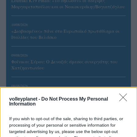
Loutraki K19 Finals: «Το σήκωσαν» οι αδερφές
Μαργαριτοπούλου και οι Νοικοκυράκης/Βογιατζόγλου
10/08/2026
«Διαβασμένες» πάνε στο Ευρωπαϊκό πρωτάθλημα οι
Ιταλίδες του Βελάσκο
09/08/2026
Φοίνικας Σύρου: Ο Δεναξάς άμεσος συνεργάτης του
Χατζηαντωνίου
08/08/2026
Δείπνο της ΕΟΠΕ προς τιμήν του Ισίδωρου Κούβελου
παρουσία των Εθνικών ομάδων
volleyplanet -
Do Not Process My Personal
Information
If you wish to opt-out of the sale, sharing to third parties, or
processing of your personal or sensitive information for
targeted advertising by us, please use the below opt-out
ΓΝΩΜΕΣ