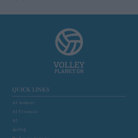
QUICK LINKS
Α1 Ανδρών
Α1 Γυναικών
A2
Διεθνή