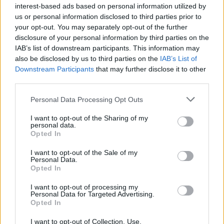
interest-based ads based on personal information utilized by
06/08/2026
us or personal information disclosed to third parties prior to
Έτοιμη για… υψηλές πτήσεις η Μπενφίκα του Ψάρρα
με τον «Ιπτάμενο Ολλανδό» Βίλτενμπουργκ
your opt-out. You may separately opt-out of the further
disclosure of your personal information by third parties on the
IAB’s list of downstream participants. This information may
05/08/2026
also be disclosed by us to third parties on the
IAB’s List of
Ισόπαλο το πρωτο φιλικό τεστ της Εθνικής στο
Downstream Participants
that may further disclose it to other
Ουρμπίνο
third parties.
Please note that this website/app uses one or more Google
Personal Data Processing Opt Outs
05/08/2026
services and may gather and store information including but
Προς στρατηγική συνεργασία ΠΑΣΑΠΠ και
not limited to your visit or usage behaviour. You may click to
I want to opt-out of the Sharing of my
personal data.
Πανεπιστημίου Πατρών
grant or deny consent to Google and its third-party tags to
Opted In
use your data for below specified purposes in below Google
consent section.
I want to opt-out of the Sale of my
Personal Data.
Opted In
ΓΝΩΜΕΣ
I want to opt-out of processing my
Personal Data for Targeted Advertising.
Opted In
I want to opt-out of Collection, Use,