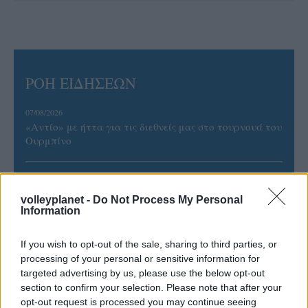
ΡΟΗ ΕΙΔΗΣΕΩΝ
07/08/2026
«Αντίο» με ήττα για τις διεθνείς μας στο τουρνουά του
Ουρμπίνο
06/08/2026
Το πάλεψε μέχρι τέλους η Εθνική γυναικών κόντρα
volleyplanet -
Do Not Process My Personal
στην Ιταλία Β’
Information
If you wish to opt-out of the sale, sharing to third parties, or
06/08/2026
processing of your personal or sensitive information for
Η FIVB σχεδιάζει να διοργανώσει το Παγκόσμιο
targeted advertising by us, please use the below opt-out
Πρωτάθλημα τον Δεκέμβριο – Αντιδρούν οι σύλλογοι
section to confirm your selection. Please note that after your
opt-out request is processed you may continue seeing