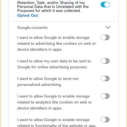
Retention, Sale, and/or Sharing of my
ΠΕΝΥ ΡΟΝΤΟΓΙΑΝΝΗ
Personal Data that Is Unrelated with the
11/03/2026
Purposes for which it was collected.
Opted Out
Από την Περούτζια του 2000
στο σήμερα: Tο τρίτο
ευρωπαϊκό ραντεβού του
Google consents
Παναθηναϊκού με την
ιστορία
I want to allow Google to enable storage
related to advertising like cookies on web or
device identifiers in apps.
ΗΛΙΑΣ ΠΑΠΑΪΩΑΝΝΟΥ
I want to allow my user data to be sent to
08/03/2026
Google for online advertising purposes.
Αναγνώριση και σεβασμός
οι σημαντικότερες νίκες του
I want to allow Google to send me
Α.Ο. Θήρας
personalized advertising.
I want to allow Google to enable storage
related to analytics like cookies on web or
device identifiers in apps.
I want to allow Google to enable storage
related to functionality of the website or app.