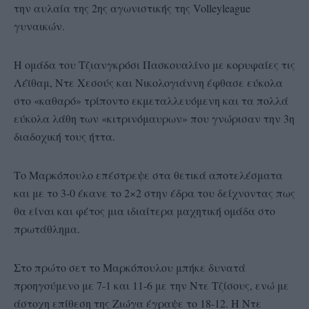
την αυλαία της 2ης αγωνιστικής της Volleyleague
γυναικών.
Η ομάδα του Τζιανγκρόσι Πασκουαλίνο με κορυφαίες τις
Λέϊθαμ, Ντε Χεσούς και Νικολογιάννη έφθασε εύκολα
στο «καθαρό» τρίποντο εκμεταλλευόμενη και τα πολλά
εύκολα λάθη των «κιτρινόμαυρων» που γνώρισαν την 3η
διαδοχική τους ήττα.
Το Μαρκόπουλο επέστρεψε στα θετικά αποτελέσματα
και με το 3-0 έκανε το 2×2 στην έδρα του δείχνοντας πως
θα είναι και φέτος μια ιδιαίτερα μαχητική ομάδα στο
πρωτάθλημα.
Στο πρώτο σετ το Μαρκόπουλου μπήκε δυνατά
προηγούμενο με 7-1 και 11-6 με την Ντε Τζίσους, ενώ με
άστοχη επίθεση της Ζιώγα έγραψε το 18-12. Η Ντε