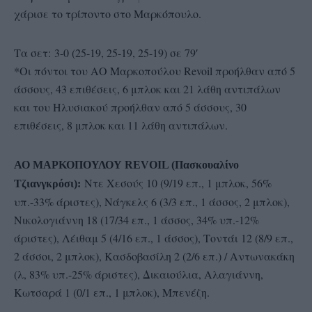
χάρισε το τρίποντο στο Μαρκόπουλο.
Τα σετ: 3-0 (25-19, 25-19, 25-19) σε 79′
*Οι πόντοι του ΑΟ Μαρκοπούλου Revoil προήλθαν από 5
άσσους, 43 επιθέσεις, 6 μπλοκ και 21 λάθη αντιπάλων
και του Ηλυσιακού προήλθαν από 5 άσσους, 30
επιθέσεις, 8 μπλοκ και 11 λάθη αντιπάλων.
ΑΟ ΜΑΡΚΟΠΟΥΛΟΥ REVOIL (Πασκουαλίνο
Ντε Χεσούς 10 (9/19 επ., 1 μπλοκ, 56%
Τζιανγκρόσι):
υπ.-33% άριστες), Νάγκελς 6 (3/3 επ., 1 άσσος, 2 μπλοκ),
Νικολογιάννη 18 (17/34 επ., 1 άσσος, 34% υπ.-12%
άριστες), Λέιθαμ 5 (4/16 επ., 1 άσσος), Τοντάι 12 (8/9 επ.,
2 άσσοι, 2 μπλοκ), Κασδοβασίλη 2 (2/6 επ.) / Αντωνακάκη
(λ, 83% υπ.-25% άριστες), Δικαιούλια, Αλαγιάννη,
Κωτσαρά 1 (0/1 επ., 1 μπλοκ), Μπενέζη.