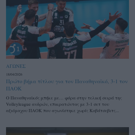
ΑΓΩΝΕΣ
18/04/2026
Πρώτο βήμα τίτλου για τον Παναθηναϊκό, 3-1 τον
ΠΑΟΚ
Ο Παναθηναϊκός μπήκε με… φόρα στην τελική σειρά της
Volleyleague ανδρών, επικρατώντας με 3-1 σετ του
αξιόμαχου ΠΑΟΚ που αγωνίστηκε χωρίς Κοβάτσεβιτς...