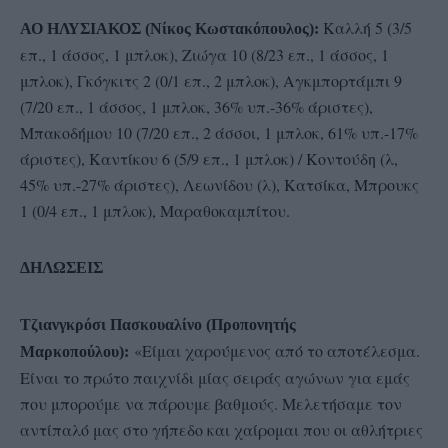
Καλλή 5 (3/5
ΑΟ ΗΛΥΣΙΑΚΟΣ (Νίκος Κωστακόπουλος):
επ., 1 άσσος, 1 μπλοκ), Ζιώγα 10 (8/23 επ., 1 άσσος, 1
μπλοκ), Γκόγκιτς 2 (0/1 επ., 2 μπλοκ), Αγκμπορτάμπι 9
(7/20 επ., 1 άσσος, 1 μπλοκ, 36% υπ.-36% άριστες),
Μπακοδήμου 10 (7/20 επ., 2 άσσοι, 1 μπλοκ, 61% υπ.-17%
άριστες), Καντίκου 6 (5/9 επ., 1 μπλοκ) / Κοντούδη (λ,
45% υπ.-27% άριστες), Λεωνίδου (λ), Κατσίκα, Μπρουκς
1 (0/4 επ., 1 μπλοκ), Μαραθοκαμπίτου.
ΔΗΛΩΣΕΙΣ
Τζιανγκρόσι Πασκουαλίνο (Προπονητής
«Είμαι χαρούμενος από το αποτέλεσμα.
Μαρκοπούλου):
Είναι το πρώτο παιχνίδι μίας σειράς αγώνων για εμάς
που μπορούμε να πάρουμε βαθμούς. Μελετήσαμε τον
αντίπαλό μας στο γήπεδο και χαίρομαι που οι αθλήτριες