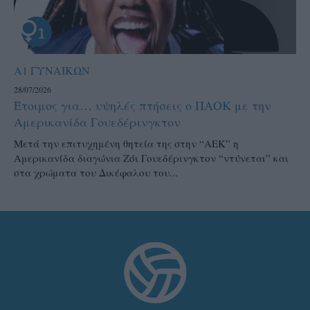
Α1 ΓΥΝΑΙΚΩΝ
28/07/2026
Έτοιμος για… υψηλές πτήσεις ο ΠΑΟΚ με την
Αμερικανίδα Γουεδέρινγκτον
Μετά την επιτυχημένη θητεία της στην “ΑΕΚ” η
Αμερικανίδα διαγώνια Ζόι Γουεδέρινγκτον “ντύνεται” και
στα χρώματα του Δικέφαλου του...