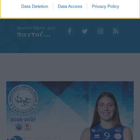
Data Deletion
Data Access
Privacy Policy
Aκολουθήστε μας
παντού…