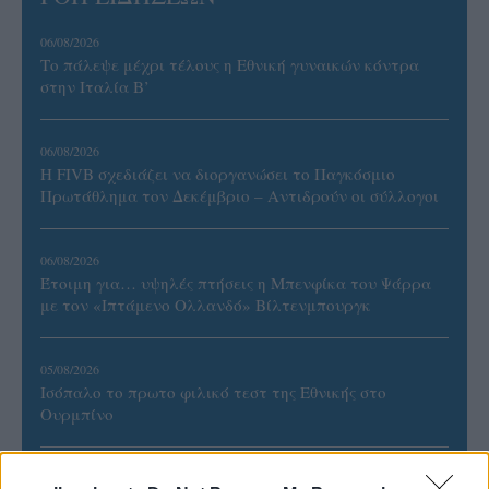
06/08/2026
Το πάλεψε μέχρι τέλους η Εθνική γυναικών κόντρα
στην Ιταλία Β’
06/08/2026
Η FIVB σχεδιάζει να διοργανώσει το Παγκόσμιο
Πρωτάθλημα τον Δεκέμβριο – Αντιδρούν οι σύλλογοι
06/08/2026
Έτοιμη για… υψηλές πτήσεις η Μπενφίκα του Ψάρρα
με τον «Ιπτάμενο Ολλανδό» Βίλτενμπουργκ
05/08/2026
Ισόπαλο το πρωτο φιλικό τεστ της Εθνικής στο
Ουρμπίνο
05/08/2026