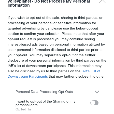
volleyplanet -
Do Not Process My Personal
Προς στρατηγική συνεργασία ΠΑΣΑΠΠ και
Information
Πανεπιστημίου Πατρών
If you wish to opt-out of the sale, sharing to third parties, or
processing of your personal or sensitive information for
05/08/2026
Πρώτο δυνατό τεστ της Εθνικής Γυναικών επί ιταλικού
targeted advertising by us, please use the below opt-out
εδάφους με Σουηδία
section to confirm your selection. Please note that after your
opt-out request is processed you may continue seeing
interest-based ads based on personal information utilized by
us or personal information disclosed to third parties prior to
your opt-out. You may separately opt-out of the further
disclosure of your personal information by third parties on the
ΓΝΩΜΕΣ
IAB’s list of downstream participants. This information may
also be disclosed by us to third parties on the
IAB’s List of
Downstream Participants
that may further disclose it to other
third parties.
ΠΕΝΥ ΡΟΝΤΟΓΙΑΝΝΗ
Please note that this website/app uses one or more Google
11/03/2026
Personal Data Processing Opt Outs
services and may gather and store information including but
Από την Περούτζια του 2000
στο σήμερα: Tο τρίτο
not limited to your visit or usage behaviour. You may click to
I want to opt-out of the Sharing of my
personal data.
ευρωπαϊκό ραντεβού του
grant or deny consent to Google and its third-party tags to
Opted In
Παναθηναϊκού με την
use your data for below specified purposes in below Google