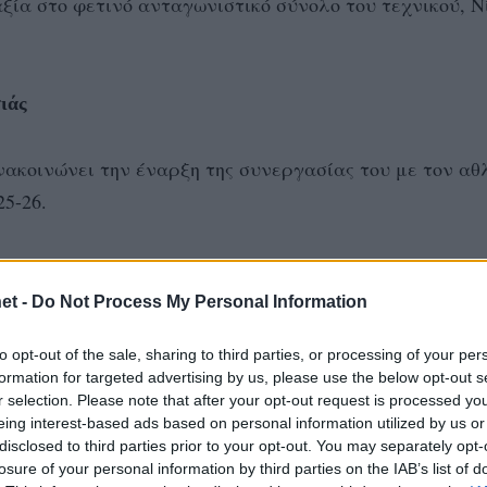
αξία στο φετινό ανταγωνιστικό σύνολο του τεχνικού, Ν
ιάς
ακοινώνει την έναρξη της συνεργασίας του με τον αθ
5-26.
 με την ποιότητα και την εμπειρία του θα αποτελέσει έ
φισιάς για διάκριση στις εγχώριες διοργανώσεις. Στη
et -
Do Not Process My Personal Information
έχει αγωνιστεί σε κορυφαία πρωταθλήματα όπως της Ιτ
to opt-out of the sale, sharing to third parties, or processing of your per
. Κορέας.
formation for targeted advertising by us, please use the below opt-out s
r selection. Please note that after your opt-out request is processed y
eing interest-based ads based on personal information utilized by us or
disclosed to third parties prior to your opt-out. You may separately opt-
losure of your personal information by third parties on the IAB’s list of