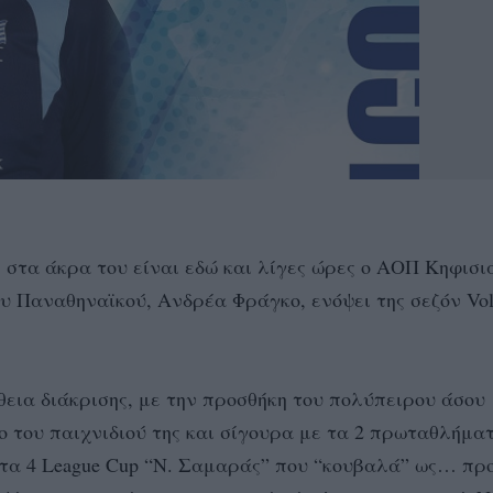
 στα άκρα του είναι εδώ και λίγες ώρες ο ΑΟΠ Κηφισι
υ Παναθηναϊκού, Ανδρέα Φράγκο, ενόψει της σεζόν Vol
ια διάκρισης, με την προσθήκη του πολύπειρου άσου
 του παιχνιδιού της και σίγουρα με τα 2 πρωταθλήματ
τα 4 League Cup “Ν. Σαμαράς” που “κουβαλά” ως… πρ