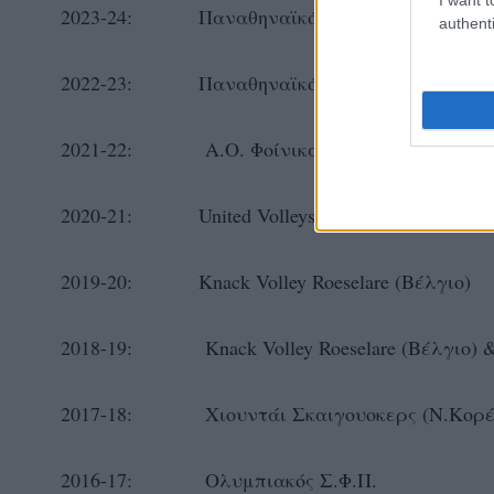
2023-24: Παναθηναϊκός Α.Ο.
authenti
2022-23: Παναθηναϊκός Α.Ο.
2021-22: Α.Ο. Φοίνικας ΟΝΕΧ
2020-21: United Volleys Rhein-Main (Γερμαν
2019-20: Knack Volley Roeselare (Βέλγιο)
2018-19: Knack Volley Roeselare (Βέλγιο) 
2017-18: Χιουντάι Σκαιγουοκερς (N.Κορέ
2016-17: Ολυμπιακός Σ.Φ.Π.