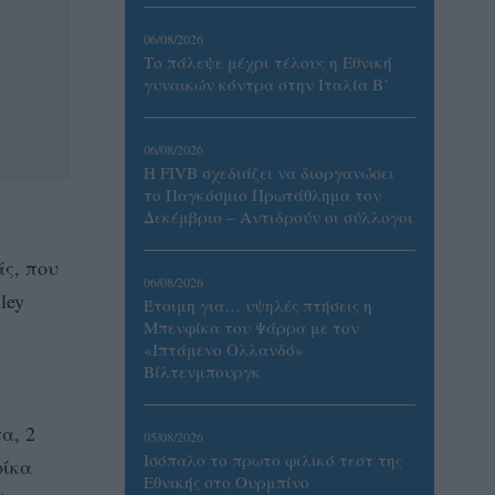
06/08/2026
Το πάλεψε μέχρι τέλους η Εθνική
γυναικών κόντρα στην Ιταλία Β’
06/08/2026
Η FIVB σχεδιάζει να διοργανώσει
το Παγκόσμιο Πρωτάθλημα τον
Δεκέμβριο – Αντιδρούν οι σύλλογοι
άς, που
06/08/2026
ley
Έτοιμη για… υψηλές πτήσεις η
Μπενφίκα του Ψάρρα με τον
«Ιπτάμενο Ολλανδό»
Βίλτενμπουργκ
α, 2
05/08/2026
Ισόπαλο το πρωτο φιλικό τεστ της
οίκα
Εθνικής στο Ουρμπίνο