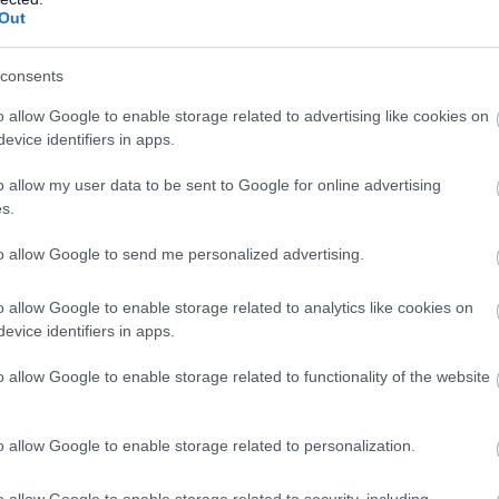
Out
consents
o allow Google to enable storage related to advertising like cookies on
evice identifiers in apps.
θλητής στην ομάδα των βορείων προαστίων στις πρώτ
αι ιδιαίτερα χαρούμενος που τη νέα αγωνιστική περίοδ
o allow my user data to be sent to Google for online advertising
s.
α ευχαριστήσω τον προπονητή κ. Νίκο Ζαλμά και τη δι
 της ομάδας θα είναι ιδιαίτερα ανταγωνιστικό και με 
to allow Google to send me personalized advertising.
μική. Εύχομαι σε όλους καλή αγωνιστική σεζόν με υγε
o allow Google to enable storage related to analytics like cookies on
evice identifiers in apps.
o allow Google to enable storage related to functionality of the website
o allow Google to enable storage related to personalization.
o allow Google to enable storage related to security, including