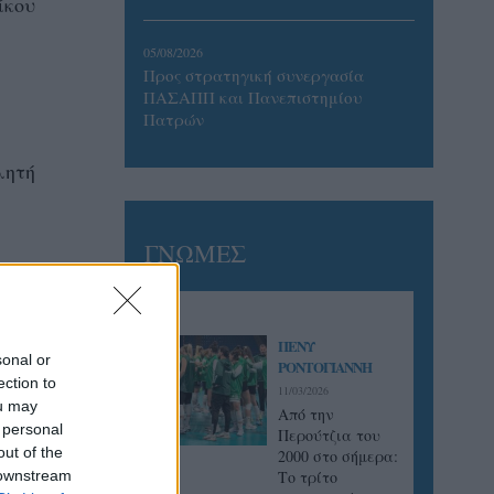
ίκου
05/08/2026
Προς στρατηγική συνεργασία
ΠΑΣΑΠΠ και Πανεπιστημίου
Πατρών
λητή
ΓΝΩΜΕΣ
ναν από
αλίας ,
ΠΕΝΥ
sonal or
ΡΟΝΤΟΓΙΑΝΝΗ
ection to
11/03/2026
ou may
Από την
 personal
Περούτζια του
out of the
2000 στο σήμερα:
 downstream
Tο τρίτο