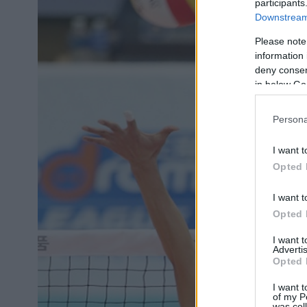
participants
Downstream 
Please note
information 
deny consent
in below Go
Persona
I want t
Opted 
I want t
Opted 
I want 
Advertis
Opted 
I want t
of my P
was col