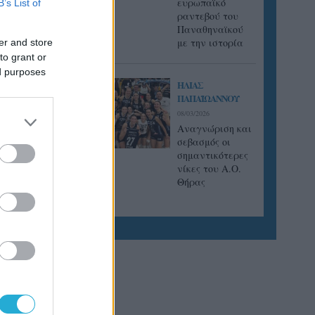
ευρωπαϊκό
B’s List of
ραντεβού του
Παναθηναϊκού
με την ιστορία
er and store
to grant or
ed purposes
ΗΛΙΑΣ
ΠΑΠΑΪΩΑΝΝΟΥ
08/03/2026
Αναγνώριση και
σεβασμός οι
σημαντικότερες
νίκες του Α.Ο.
Θήρας