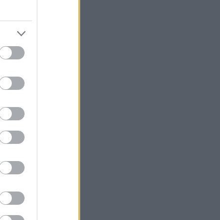
ες του
ο θα
οίκηση
την
ία και