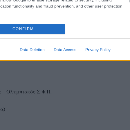
cation functionality and fraud prevention, and other user protection.
CONFIRM
Data Deletion
Data Access
Privacy Policy
ία)
& Ολυμπιακός Σ.Φ.Π.
α)