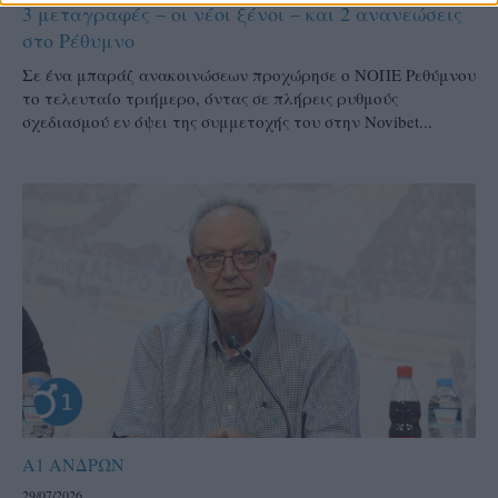
3 μεταγραφές – οι νέοι ξένοι – και 2 ανανεώσεις
στο Ρέθυμνο
Σε ένα μπαράζ ανακοινώσεων προχώρησε ο ΝΟΠΕ Ρεθύμνου
το τελευταίο τριήμερο, όντας σε πλήρεις ρυθμούς
σχεδιασμού εν όψει της συμμετοχής του στην Novibet...
Α1 ΑΝΔΡΩΝ
29/07/2026