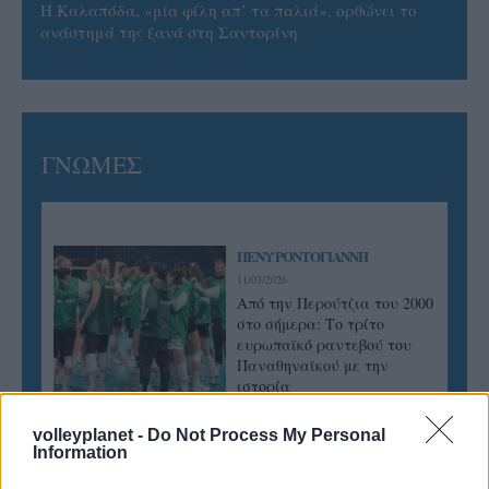
Η Καλαπόδα, «μία φίλη απ’ τα παλιά», ορθώνει το
ανάστημά της ξανά στη Σαντορίνη
ΓΝΩΜΕΣ
ΠΕΝΥ ΡΟΝΤΟΓΙΑΝΝΗ
11/03/2026
Από την Περούτζια του 2000
στο σήμερα: Tο τρίτο
ευρωπαϊκό ραντεβού του
Παναθηναϊκού με την
ιστορία
volleyplanet -
Do Not Process My Personal
Information
ΗΛΙΑΣ ΠΑΠΑΪΩΑΝΝΟΥ