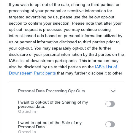
08/03/2026
If you wish to opt-out of the sale, sharing to third parties, or
Αναγνώριση και σεβασμός
processing of your personal or sensitive information for
οι σημαντικότερες νίκες του
targeted advertising by us, please use the below opt-out
Α.Ο. Θήρας
section to confirm your selection. Please note that after your
opt-out request is processed you may continue seeing
interest-based ads based on personal information utilized by
us or personal information disclosed to third parties prior to
your opt-out. You may separately opt-out of the further
disclosure of your personal information by third parties on the
IAB’s list of downstream participants. This information may
also be disclosed by us to third parties on the
IAB’s List of
Downstream Participants
that may further disclose it to other
third parties.
Please note that this website/app uses one or more Google
Personal Data Processing Opt Outs
services and may gather and store information including but
not limited to your visit or usage behaviour. You may click to
I want to opt-out of the Sharing of my
personal data.
grant or deny consent to Google and its third-party tags to
Opted In
use your data for below specified purposes in below Google
consent section.
I want to opt-out of the Sale of my
Personal Data.
Opted In