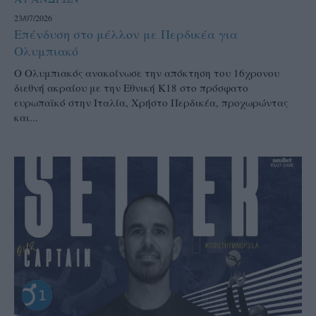
23/07/2026
Επένδυση στο μέλλον με Περδικέα για
Ολυμπιακό
Ο Ολυμπιακός ανακοίνωσε την απόκτηση του 16χρονου
διεθνή ακραίου με την Εθνική Κ18 στο πρόσφατο
ευρωπαϊκό στην Ιταλία, Χρήστο Περδικέα, προχωρώντας
και...