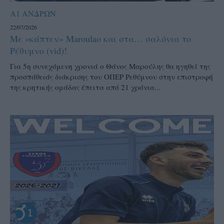
Α1 ΑΝΔΡΩΝ
22/07/2026
Με «κάπτεν» Maroulao και στα… σαλόνια το
Ρέθυμνο (vid)!
Για 5η συνεχόμενη χρονιά ο Θάνος Μαρούλης θα ηγηθεί της
προσπάθειάς διάκρισης του ΟΠΕΡ Ρεθύμνου στην επιστροφή
της κρητικής ομάδας έπειτα από 21 χρόνια...