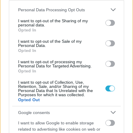
Please note that this website/app uses one or more Google
Personal Data Processing Opt Outs
services and may gather and store information including but
not limited to your visit or usage behaviour. You may click to
I want to opt-out of the Sharing of my
personal data.
grant or deny consent to Google and its third-party tags to
Opted In
use your data for below specified purposes in below Google
consent section.
I want to opt-out of the Sale of my
Personal Data.
Opted In
I want to opt-out of processing my
Personal Data for Targeted Advertising.
Opted In
I want to opt-out of Collection, Use,
Retention, Sale, and/or Sharing of my
Personal Data that Is Unrelated with the
Purposes for which it was collected.
Opted Out
Google consents
I want to allow Google to enable storage
related to advertising like cookies on web or