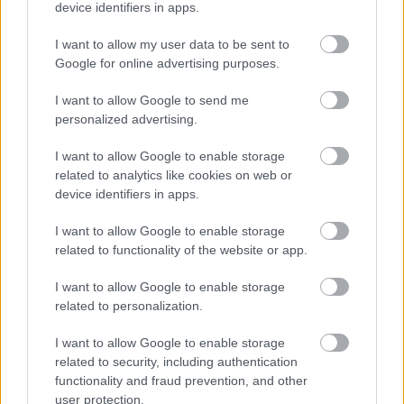
device identifiers in apps.
I want to allow my user data to be sent to
Google for online advertising purposes.
ΡΟΗ ΕΙΔΗΣΕΩΝ
I want to allow Google to send me
personalized advertising.
07/08/2026
«Αντίο» με ήττα για τις διεθνείς μας στο τουρνουά του
I want to allow Google to enable storage
Ουρμπίνο
related to analytics like cookies on web or
device identifiers in apps.
06/08/2026
I want to allow Google to enable storage
Το πάλεψε μέχρι τέλους η Εθνική γυναικών κόντρα
related to functionality of the website or app.
στην Ιταλία Β’
I want to allow Google to enable storage
related to personalization.
06/08/2026
Η FIVB σχεδιάζει να διοργανώσει το Παγκόσμιο
I want to allow Google to enable storage
Πρωτάθλημα τον Δεκέμβριο – Αντιδρούν οι σύλλογοι
related to security, including authentication
functionality and fraud prevention, and other
user protection.
06/08/2026