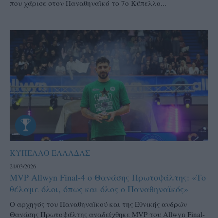
που χάρισε στον Παναθηναϊκό το 7ο Κύπελλο...
ΚΥΠΕΛΛΟ ΕΛΛΑΔΑΣ
21/03/2026
MVP Allwyn Final-4 ο Θανάσης Πρωτοψάλτης: «Το
θέλαμε όλοι, όπως και όλος ο Παναθηναϊκός»
Ο αρχηγός του Παναθηναϊκού και της Εθνικής ανδρών
Θανάσης Πρωτοψάλτης αναδείχθηκε MVP του Allwyn Final-