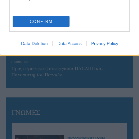
Έτοιμη για… υψηλές πτήσεις η Μπενφίκα του Ψάρρα
με τον «Ιπτάμενο Ολλανδό» Βίλτενμπουργκ
CONFIRM
05/08/2026
Ισόπαλο το πρωτο φιλικό τεστ της Εθνικής στο
Ουρμπίνο
Data Deletion
Data Access
Privacy Policy
05/08/2026
Προς στρατηγική συνεργασία ΠΑΣΑΠΠ και
Πανεπιστημίου Πατρών
ΓΝΩΜΕΣ
ΠΕΝΥ ΡΟΝΤΟΓΙΑΝΝΗ