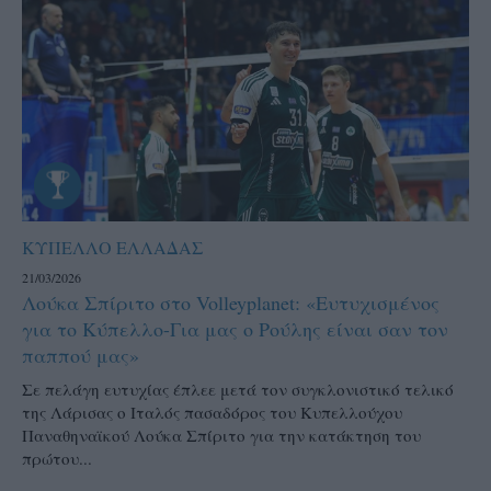
ΚΥΠΕΛΛΟ ΕΛΛΑΔΑΣ
21/03/2026
Λούκα Σπίριτο στο Volleyplanet: «Ευτυχισμένος
για το Κύπελλο-Για μας ο Ρούλης είναι σαν τον
παππού μας»
Σε πελάγη ευτυχίας έπλεε μετά τον συγκλονιστικό τελικό
της Λάρισας ο Ιταλός πασαδόρος του Κυπελλούχου
Παναθηναϊκού Λούκα Σπίριτο για την κατάκτηση του
πρώτου...