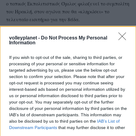
ο τοπικός Εκπολιτιστικός Όμιλος φιλοξενεί το συμπολίτη
του Ηρακλή, στον αγώνα που θα «κληρώσει» το
τελευταίο εισιτήριο για την 8άδα.
Με τις δύο ομάδες να τις χωρίζει μία ολόκληρη
volleyplanet -
Do Not Process My Personal
Information
κατηγορία, ο «Γηραίος», μολονότι φέτος δεν έχει
«σταυρώσει» νίκη στην Α1 γυναικών, είναι θεωρητικά το
If you wish to opt-out of the sale, sharing to third parties, or
φαβορί απέναντι στην 4η ομάδα του Γ’ ομίλου της Α2,
processing of your personal or sensitive information for
καθώς για την ουραγό ομάδα του Γιάννη Ορφανού, το
targeted advertising by us, please use the below opt-out
Κύπελλο αποτελεί τη μοναδική αιτία για… χαμόγελα!
section to confirm your selection. Please note that after your
opt-out request is processed you may continue seeing
TAGS
interest-based ads based on personal information utilized by
us or personal information disclosed to third parties prior to
#ΑΡΗΣ
#Ε.Ο ΣΤΑΥΡΟΥΠΟΛΗΣ
your opt-out. You may separately opt-out of the further
#ΦΙΛΑΘΛΗΤΙΚΟΣ -ΛΑΡΙΣΑΪΚΟΣ
disclosure of your personal information by third parties on the
IAB’s list of downstream participants. This information may
also be disclosed by us to third parties on the
IAB’s List of
Downstream Participants
that may further disclose it to other
third parties.