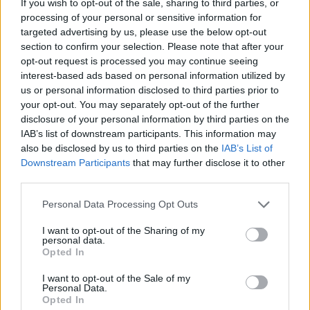
Πανεπιστημίου Πατρών
If you wish to opt-out of the sale, sharing to third parties, or
processing of your personal or sensitive information for
targeted advertising by us, please use the below opt-out
section to confirm your selection. Please note that after your
opt-out request is processed you may continue seeing
interest-based ads based on personal information utilized by
ΓΝΩΜΕΣ
us or personal information disclosed to third parties prior to
your opt-out. You may separately opt-out of the further
disclosure of your personal information by third parties on the
IAB’s list of downstream participants. This information may
ΠΕΝΥ ΡΟΝΤΟΓΙΑΝΝΗ
also be disclosed by us to third parties on the
IAB’s List of
11/03/2026
Downstream Participants
that may further disclose it to other
Από την Περούτζια του 2000
third parties.
στο σήμερα: Tο τρίτο
ευρωπαϊκό ραντεβού του
Please note that this website/app uses one or more Google
Personal Data Processing Opt Outs
Παναθηναϊκού με την
services and may gather and store information including but
ιστορία
not limited to your visit or usage behaviour. You may click to
I want to opt-out of the Sharing of my
personal data.
grant or deny consent to Google and its third-party tags to
Opted In
use your data for below specified purposes in below Google
consent section.
I want to opt-out of the Sale of my
ΗΛΙΑΣ ΠΑΠΑΪΩΑΝΝΟΥ
Personal Data.
08/03/2026
Opted In
Αναγνώριση και σεβασμός