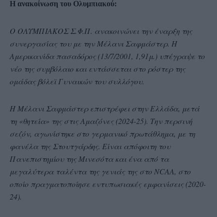
Η ανακοίνωση του Ολυμπιακού:
Ο ΟΛΥΜΠΙΑΚΟΣ Σ.Φ.Π. ανακοινώνει την έναρξη της
συνεργασίας του με την Μέλανι Σαφμάστερ. Η
Αμερικανίδα πασαδόρος (13/7/2001, 1,91μ.) υπέγραψε το
νέο της συμβόλαιο και εντάσσεται στο ρόστερ της
ομάδας βόλεϊ Γυναικών του συλλόγου.
Η Μέλανι Σαφμάστερ επιστρέφει στην Ελλάδα, μετά
τη «θητεία» της στις Αμαζόνες (2024-25). Την περσινή
σεζόν, αγωνίστηκε στο γερμανικό πρωτάθλημα, με τη
φανέλα της Στουτγάρδης. Είναι απόφοιτη του
Πανεπιστημίου της Μινεσότα και ένα από τα
μεγαλύτερα ταλέντα της γενιάς της στο ΝCAA, στο
οποίο πραγματοποίησε εντυπωσιακές εμφανίσεις (2020-
24).