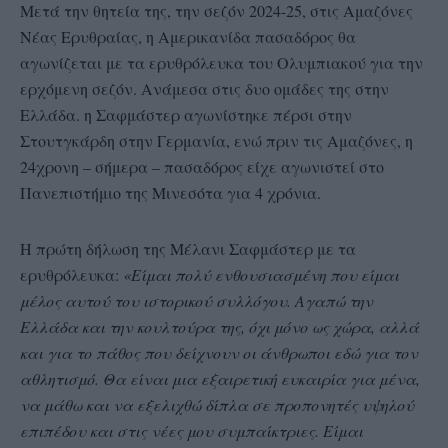
Μετά την θητεία της, την σεζόν 2024-25, στις Αμαζόνες
Νέας Ερυθραίας, η Αμερικανίδα πασαδόρος θα
αγωνίζεται με τα ερυθρόλευκα του Ολυμπιακού για την
ερχόμενη σεζόν. Ανάμεσα στις δυο ομάδες της στην
Ελλάδα. η Σαφμάστερ αγωνίστηκε πέρσι στην
Στουτγκάρδη στην Γερμανία, ενώ πριν τις Αμαζόνες, η
24χρονη – σήμερα – πασαδόρος είχε αγωνιστεί στο
Πανεπιστήμιο της Μινεσότα για 4 χρόνια.
Η πρώτη δήλωση της Μέλανι Σαφμάστερ με τα
ερυθρόλευκα:
«Είμαι πολύ ενθουσιασμένη που είμαι
μέλος αυτού του ιστορικού συλλόγου. Αγαπώ την
Ελλάδα και την κουλτούρα της, όχι μόνο ως χώρα, αλλά
και για το πάθος που δείχνουν οι άνθρωποι εδώ για τον
αθλητισμό. Θα είναι μια εξαιρετική ευκαιρία για μένα,
να μάθω και να εξελιχθώ δίπλα σε προπονητές υψηλού
επιπέδου και στις νέες μου συμπαίκτριες. Είμαι