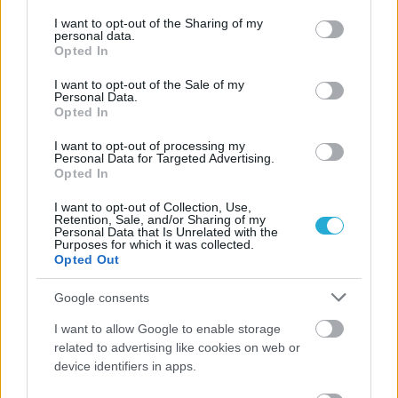
services and may gather and store information including but
not limited to your visit or usage behaviour. You may click to
I want to opt-out of the Sharing of my
personal data.
grant or deny consent to Google and its third-party tags to
06/08/2026
Opted In
Η FIVB σχεδιάζει να διοργανώσει το Παγκόσμιο
use your data for below specified purposes in below Google
Πρωτάθλημα τον Δεκέμβριο – Αντιδρούν οι σύλλογοι
consent section.
I want to opt-out of the Sale of my
Personal Data.
Opted In
06/08/2026
I want to opt-out of processing my
Έτοιμη για… υψηλές πτήσεις η Μπενφίκα του Ψάρρα
Personal Data for Targeted Advertising.
με τον «Ιπτάμενο Ολλανδό» Βίλτενμπουργκ
Opted In
I want to opt-out of Collection, Use,
Retention, Sale, and/or Sharing of my
05/08/2026
Personal Data that Is Unrelated with the
Ισόπαλο το πρωτο φιλικό τεστ της Εθνικής στο
Purposes for which it was collected.
Ουρμπίνο
Opted Out
Google consents
I want to allow Google to enable storage
related to advertising like cookies on web or
ΓΝΩΜΕΣ
device identifiers in apps.