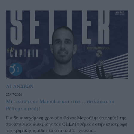
Α1 ΑΝΔΡΩΝ
22/07/2026
Με «κάπτεν» Maroulao και στα… σαλόνια το
Ρέθυμνο (vid)!
Για 5η συνεχόμενη χρονιά ο Θάνος Μαρούλης θα ηγηθεί της
προσπάθειάς διάκρισης του ΟΠΕΡ Ρεθύμνου στην επιστροφή
της κρητικής ομάδας έπειτα από 21 χρόνια...