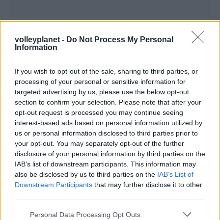
volleyplanet -
Do Not Process My Personal
Information
If you wish to opt-out of the sale, sharing to third parties, or
ΡΟΗ ΕΙΔΗΣΕΩΝ
processing of your personal or sensitive information for
targeted advertising by us, please use the below opt-out
08/08/2026
section to confirm your selection. Please note that after your
Δείπνο της ΕΟΠΕ προς τιμήν του Ισίδωρου Κούβελου
opt-out request is processed you may continue seeing
παρουσία των Εθνικών ομάδων
interest-based ads based on personal information utilized by
us or personal information disclosed to third parties prior to
your opt-out. You may separately opt-out of the further
07/08/2026
disclosure of your personal information by third parties on the
«Αντίο» με ήττα για τις διεθνείς μας στο τουρνουά του
IAB’s list of downstream participants. This information may
Ουρμπίνο
also be disclosed by us to third parties on the
IAB’s List of
Downstream Participants
that may further disclose it to other
06/08/2026
third parties.
Το πάλεψε μέχρι τέλους η Εθνική γυναικών κόντρα
Please note that this website/app uses one or more Google
στην Ιταλία Β’
Personal Data Processing Opt Outs