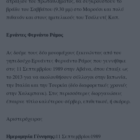
ατραξιόν του πρωταθλήματος, θα συγκρουστούν το
βράδυ του Σαββάτου (9.30 μμ) στο Μαρούσι και πολύ
πιθανόν και στους ημιτελικούς του Τσάλεντζ Καπ.
Ερνάντες Φερνάντο Ράμος
Aς δούμε τους δύο μονομάχους ξεκινώντας από τον
γηπεδούχο Ερνάντες Φερνάντο Ράμος που γεννήθηκε
στις 11 Σεπτεμβρίου 1989 στην Αβάνα, όπου έπαιξε ως
το 2013 για να ακολουθήσουν σύλλογοι στην Ιαπωνία,
την Ιταλία και την Τουρκία (δύο διαφορετικές χρονιές
στην Χαλκμπανκ). Στις περισσότερες διοργανώσεις
έπαιρνε τίτλο καλύτερου σέρβερ, επιθετικού, ή σκόρερ.
Αριστερόχειρας
11 Σεπτεμβρίου1989
Ημερομηνία Γέννησης: