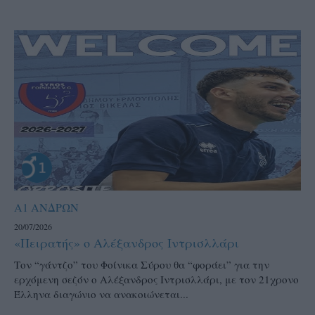
Α1 ΑΝΔΡΩΝ
20/07/2026
«Πειρατής» ο Αλέξανδρος Ιντρισλλάρι
Τον “γάντζο” του Φοίνικα Σύρου θα “φοράει” για την
ερχόμενη σεζόν ο Αλέξανδρος Ιντρισλλάρι, με τον 21χρονο
Έλληνα διαγώνιο να ανακοιώνεται...