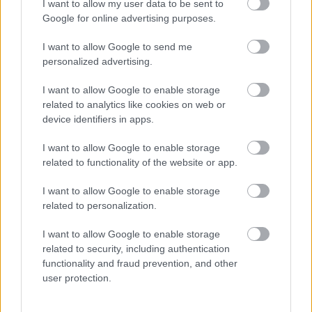
I want to allow my user data to be sent to
Google for online advertising purposes.
ΠΕΝΥ ΡΟΝΤΟΓΙΑΝΝΗ
I want to allow Google to send me
11/03/2026
personalized advertising.
Από την Περούτζια του 2000
στο σήμερα: Tο τρίτο
ευρωπαϊκό ραντεβού του
I want to allow Google to enable storage
Παναθηναϊκού με την
related to analytics like cookies on web or
ιστορία
device identifiers in apps.
I want to allow Google to enable storage
related to functionality of the website or app.
ΗΛΙΑΣ ΠΑΠΑΪΩΑΝΝΟΥ
08/03/2026
I want to allow Google to enable storage
Αναγνώριση και σεβασμός
related to personalization.
οι σημαντικότερες νίκες του
Α.Ο. Θήρας
I want to allow Google to enable storage
related to security, including authentication
functionality and fraud prevention, and other
user protection.