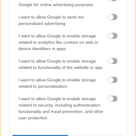
Google for online advertising purposes.
ΠΕΝΥ ΡΟΝΤΟΓΙΑΝΝΗ
11/03/2026
I want to allow Google to send me
Από την Περούτζια του 2000
personalized advertising.
στο σήμερα: Tο τρίτο
ευρωπαϊκό ραντεβού του
Παναθηναϊκού με την
I want to allow Google to enable storage
ιστορία
related to analytics like cookies on web or
device identifiers in apps.
I want to allow Google to enable storage
ΗΛΙΑΣ ΠΑΠΑΪΩΑΝΝΟΥ
related to functionality of the website or app.
08/03/2026
Αναγνώριση και σεβασμός
I want to allow Google to enable storage
οι σημαντικότερες νίκες του
related to personalization.
Α.Ο. Θήρας
I want to allow Google to enable storage
related to security, including authentication
functionality and fraud prevention, and other
user protection.