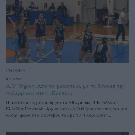
ΓΝΩΜΕΣ
03/03/2026
Α.Ο. Θήρας: Από το ηφαίστειο, με τη δύναμη της
παλίρροιας στην «Κούπα»;
H αντίστροφη μέτρηση για το Allwyn final-4 Κυπέλλου
Ελλάδας Γυναικών άρχισε και ο Α.Ο Θήρας συνεπής για μια
ακόμη φορά στα ραντεβού του με τις 4 κορυφαίες...