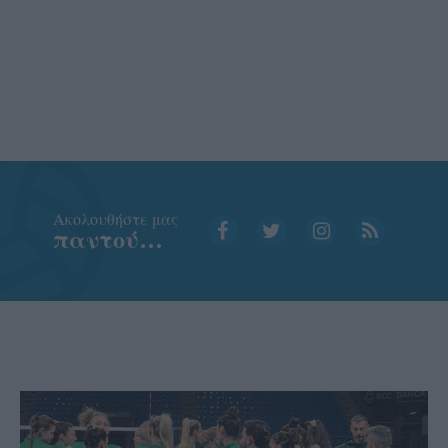
Aκολουθήστε μας
παντού…