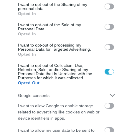
not limited to your visit or usage behaviour. You may click to
I want to opt-out of the Sharing of my
06/08/2026
personal data.
grant or deny consent to Google and its third-party tags to
Έτοιμη για… υψηλές πτήσεις η Μπενφίκα του Ψάρρα
Opted In
use your data for below specified purposes in below Google
με τον «Ιπτάμενο Ολλανδό» Βίλτενμπουργκ
consent section.
I want to opt-out of the Sale of my
Personal Data.
Opted In
05/08/2026
Ισόπαλο το πρωτο φιλικό τεστ της Εθνικής στο
I want to opt-out of processing my
Ουρμπίνο
Personal Data for Targeted Advertising.
Opted In
05/08/2026
I want to opt-out of Collection, Use,
Retention, Sale, and/or Sharing of my
Προς στρατηγική συνεργασία ΠΑΣΑΠΠ και
Personal Data that Is Unrelated with the
Πανεπιστημίου Πατρών
Purposes for which it was collected.
Opted Out
Google consents
I want to allow Google to enable storage
ΓΝΩΜΕΣ
related to advertising like cookies on web or
device identifiers in apps.
I want to allow my user data to be sent to