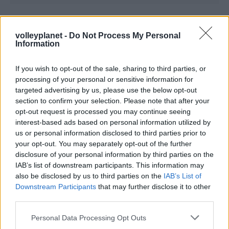
volleyplanet -
Do Not Process My Personal
Information
ΡΟΗ ΕΙΔΗΣΕΩΝ
If you wish to opt-out of the sale, sharing to third parties, or
processing of your personal or sensitive information for
07/08/2026
targeted advertising by us, please use the below opt-out
«Αντίο» με ήττα για τις διεθνείς μας στο τουρνουά του
section to confirm your selection. Please note that after your
Ουρμπίνο
opt-out request is processed you may continue seeing
interest-based ads based on personal information utilized by
us or personal information disclosed to third parties prior to
06/08/2026
your opt-out. You may separately opt-out of the further
Το πάλεψε μέχρι τέλους η Εθνική γυναικών κόντρα
disclosure of your personal information by third parties on the
στην Ιταλία Β’
IAB’s list of downstream participants. This information may
also be disclosed by us to third parties on the
IAB’s List of
Downstream Participants
that may further disclose it to other
06/08/2026
third parties.
Η FIVB σχεδιάζει να διοργανώσει το Παγκόσμιο
Πρωτάθλημα τον Δεκέμβριο – Αντιδρούν οι σύλλογοι
Please note that this website/app uses one or more Google
Personal Data Processing Opt Outs
services and may gather and store information including but