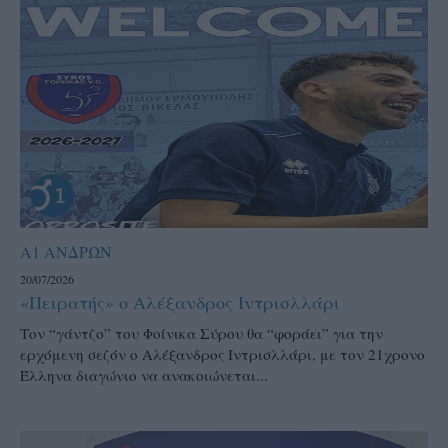
Α1 ΑΝΔΡΩΝ
20/07/2026
«Πειρατής» ο Αλέξανδρος Ιντρισλλάρι
Τον “γάντζο” του Φοίνικα Σύρου θα “φοράει” για την
ερχόμενη σεζόν ο Αλέξανδρος Ιντρισλλάρι, με τον 21χρονο
Έλληνα διαγώνιο να ανακοιώνεται...