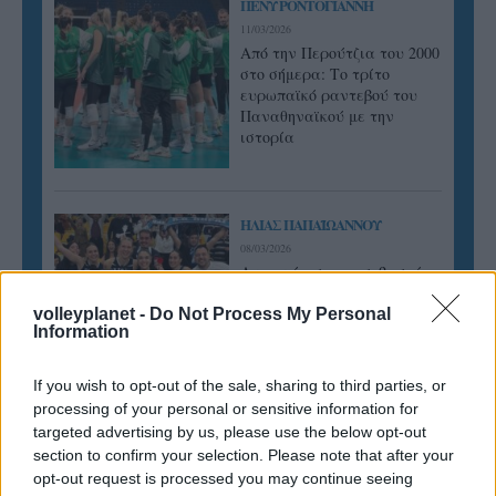
ΠΕΝΥ ΡΟΝΤΟΓΙΑΝΝΗ
11/03/2026
Από την Περούτζια του 2000
στο σήμερα: Tο τρίτο
ευρωπαϊκό ραντεβού του
Παναθηναϊκού με την
ιστορία
ΗΛΙΑΣ ΠΑΠΑΪΩΑΝΝΟΥ
08/03/2026
Αναγνώριση και σεβασμός
οι σημαντικότερες νίκες του
Α.Ο. Θήρας
volleyplanet -
Do Not Process My Personal
Information
If you wish to opt-out of the sale, sharing to third parties, or
processing of your personal or sensitive information for
targeted advertising by us, please use the below opt-out
section to confirm your selection. Please note that after your
opt-out request is processed you may continue seeing