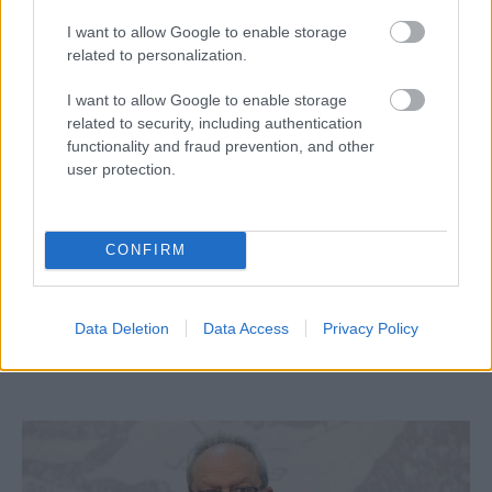
I want to allow Google to enable storage
related to personalization.
I want to allow Google to enable storage
related to security, including authentication
functionality and fraud prevention, and other
user protection.
Α1 ΑΝΔΡΩΝ
31/07/2026
3 μεταγραφές – οι νέοι ξένοι – και 2 ανανεώσεις
CONFIRM
στο Ρέθυμνο
Σε ένα μπαράζ ανακοινώσεων προχώρησε ο ΝΟΠΕ Ρεθύμνου
Data Deletion
Data Access
Privacy Policy
το τελευταίο τριήμερο, όντας σε πλήρεις ρυθμούς
σχεδιασμού εν όψει της συμμετοχής του στην Novibet...