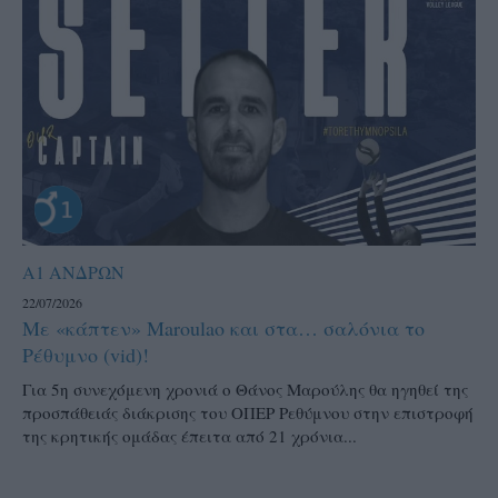
Α1 ΑΝΔΡΩΝ
22/07/2026
Με «κάπτεν» Maroulao και στα… σαλόνια το
Ρέθυμνο (vid)!
Για 5η συνεχόμενη χρονιά ο Θάνος Μαρούλης θα ηγηθεί της
προσπάθειάς διάκρισης του ΟΠΕΡ Ρεθύμνου στην επιστροφή
της κρητικής ομάδας έπειτα από 21 χρόνια...