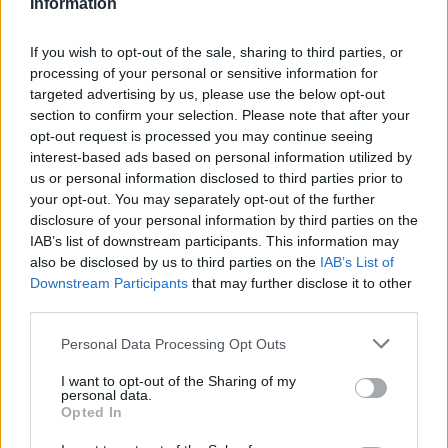
Ουρμπίνο
Information
If you wish to opt-out of the sale, sharing to third parties, or
05/08/2026
processing of your personal or sensitive information for
Προς στρατηγική συνεργασία ΠΑΣΑΠΠ και
targeted advertising by us, please use the below opt-out
Πανεπιστημίου Πατρών
section to confirm your selection. Please note that after your
opt-out request is processed you may continue seeing
interest-based ads based on personal information utilized by
us or personal information disclosed to third parties prior to
your opt-out. You may separately opt-out of the further
ΓΝΩΜΕΣ
disclosure of your personal information by third parties on the
IAB’s list of downstream participants. This information may
also be disclosed by us to third parties on the
IAB’s List of
Downstream Participants
that may further disclose it to other
third parties.
ΠΕΝΥ ΡΟΝΤΟΓΙΑΝΝΗ
11/03/2026
Please note that this website/app uses one or more Google
Personal Data Processing Opt Outs
Από την Περούτζια του 2000
services and may gather and store information including but
στο σήμερα: Tο τρίτο
not limited to your visit or usage behaviour. You may click to
I want to opt-out of the Sharing of my
ευρωπαϊκό ραντεβού του
personal data.
grant or deny consent to Google and its third-party tags to
Παναθηναϊκού με την
Opted In
use your data for below specified purposes in below Google
ιστορία
consent section.