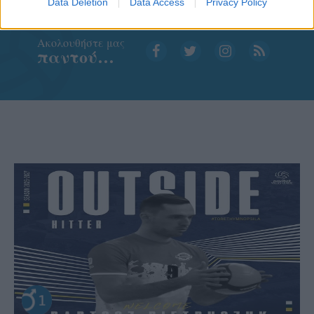
Data Deletion
Data Access
Privacy Policy
Aκολουθήστε μας
παντού…