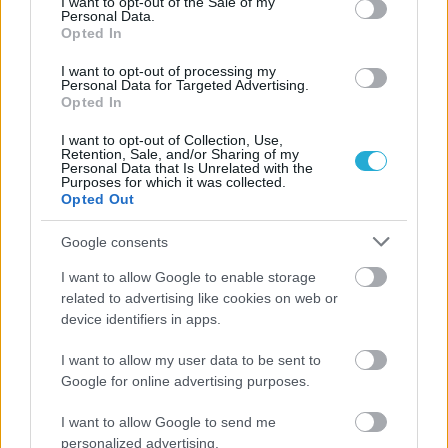
I want to opt-out of the Sale of my
Personal Data.
Opted In
ΗΛΙΑΣ ΠΑΠΑΪΩΑΝΝΟΥ
I want to opt-out of processing my
08/03/2026
Personal Data for Targeted Advertising.
Αναγνώριση και σεβασμός
Opted In
οι σημαντικότερες νίκες του
Α.Ο. Θήρας
I want to opt-out of Collection, Use,
Retention, Sale, and/or Sharing of my
Personal Data that Is Unrelated with the
Purposes for which it was collected.
Opted Out
Google consents
I want to allow Google to enable storage
related to advertising like cookies on web or
device identifiers in apps.
I want to allow my user data to be sent to
Google for online advertising purposes.
I want to allow Google to send me
personalized advertising.