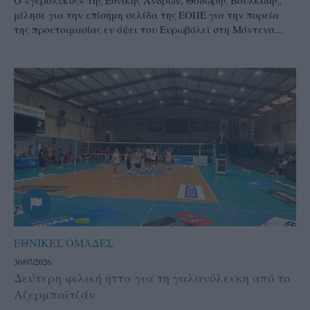
Ο «γερόλυκος» της Εθνικής Ανδρών, Θοδωρής Βουλκίδης,
μίλησε για την επίσημη σελίδα της ΕΟΠΕ για την πορεία
της προετοιμασίας εν όψει του Ευρωβόλεϊ στη Μόντενα...
ΕΘΝΙΚΕΣ ΟΜΑΔΕΣ
30/07/2026
Δεύτερη φιλική ήττα για τη γαλανόλευκη από το
Αζερμπαϊτζάν