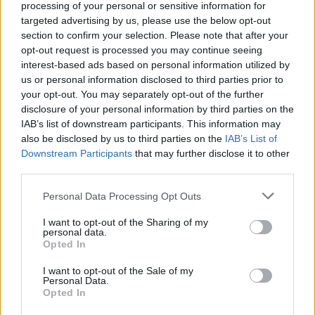
processing of your personal or sensitive information for
πει όχι σε τέτοιες μεγάλες διοργανώσεις.
targeted advertising by us, please use the below opt-out
section to confirm your selection. Please note that after your
Καλή επιτυχία στην Εθνική μας ομάδα».
opt-out request is processed you may continue seeing
interest-based ads based on personal information utilized by
us or personal information disclosed to third parties prior to
your opt-out. You may separately opt-out of the further
disclosure of your personal information by third parties on the
IAB’s list of downstream participants. This information may
also be disclosed by us to third parties on the
IAB’s List of
Downstream Participants
that may further disclose it to other
third parties.
Please note that this website/app uses one or more Google
Personal Data Processing Opt Outs
services and may gather and store information including but
not limited to your visit or usage behaviour. You may click to
I want to opt-out of the Sharing of my
personal data.
grant or deny consent to Google and its third-party tags to
Opted In
use your data for below specified purposes in below Google
consent section.
I want to opt-out of the Sale of my
Personal Data.
Opted In