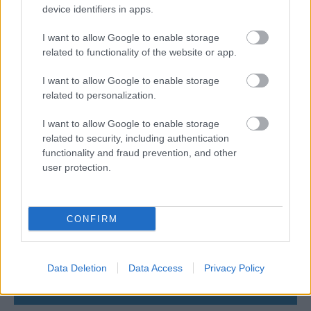
device identifiers in apps.
05/08/2026
I want to allow Google to enable storage
Ισόπαλο το πρωτο φιλικό τεστ της Εθνικής στο
related to functionality of the website or app.
Ουρμπίνο
I want to allow Google to enable storage
related to personalization.
05/08/2026
Προς στρατηγική συνεργασία ΠΑΣΑΠΠ και
I want to allow Google to enable storage
Πανεπιστημίου Πατρών
related to security, including authentication
functionality and fraud prevention, and other
user protection.
05/08/2026
Πρώτο δυνατό τεστ της Εθνικής Γυναικών επί ιταλικού
εδάφους με Σουηδία
CONFIRM
05/08/2026
Η Καλαπόδα, «μία φίλη απ’ τα παλιά», ορθώνει το
Data Deletion
Data Access
Privacy Policy
ανάστημά της ξανά στη Σαντορίνη