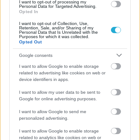
I want to opt-out of processing my
Personal Data for Targeted Advertising.
Opted In
I want to opt-out of Collection, Use,
Retention, Sale, and/or Sharing of my
Personal Data that Is Unrelated with the
Purposes for which it was collected.
Opted Out
Google consents
I want to allow Google to enable storage
related to advertising like cookies on web or
ΡΟΗ ΕΙΔΗΣΕΩΝ
device identifiers in apps.
I want to allow my user data to be sent to
06/08/2026
Google for online advertising purposes.
Η FIVB σχεδιάζει να διοργανώσει το Παγκόσμιο
Πρωτάθλημα τον Δεκέμβριο – Αντιδρούν οι σύλλογοι
I want to allow Google to send me
personalized advertising.
06/08/2026
I want to allow Google to enable storage
Έτοιμη για… υψηλές πτήσεις η Μπενφίκα του Ψάρρα
related to analytics like cookies on web or
με τον «Ιπτάμενο Ολλανδό» Βίλτενμπουργκ