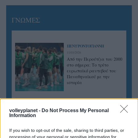
ΓΝΩΜΕΣ
ΠΕΝΥ ΡΟΝΤΟΓΙΑΝΝΗ
11/03/2026
Από την Περούτζια του 2000
στο σήμερα: Tο τρίτο
ευρωπαϊκό ραντεβού του
Παναθηναϊκού με την
ιστορία
ΗΛΙΑΣ ΠΑΠΑΪΩΑΝΝΟΥ
volleyplanet -
Do Not Process My Personal
08/03/2026
Information
Αναγνώριση και σεβασμός
οι σημαντικότερες νίκες του
If you wish to opt-out of the sale, sharing to third parties, or
Α.Ο. Θήρας
processing of your personal or sensitive information for