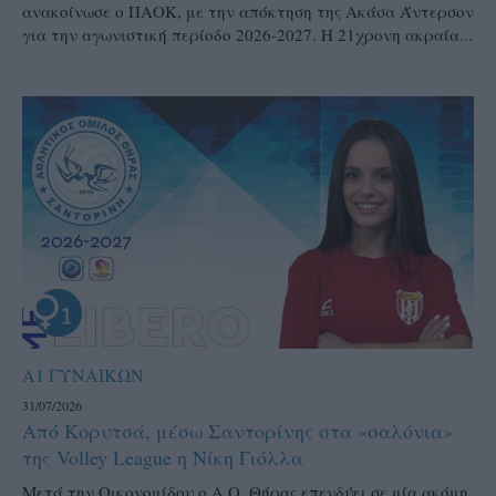
ανακοίνωσε ο ΠΑΟΚ, με την απόκτηση της Ακάσα Άντερσον
για την αγωνιστική περίοδο 2026-2027. Η 21χρονη ακραία...
Α1 ΓΥΝΑΙΚΩΝ
31/07/2026
Από Κορυτσά, μέσω Σαντορίνης στα «σαλόνια»
της Volley League η Νίκη Γιόλλα
Μετά την Οικονομίδου ο Α.Ο. Θήρας επενδύει σε μία ακόμη