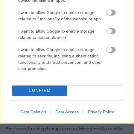
device identifiers in apps.
I want to allow Google to enable storage
related to functionality of the website or app.
I want to allow Google to enable storage
related to personalization.
I want to allow Google to enable storage
related to security, including authentication
functionality and fraud prevention, and other
user protection.
CONFIRM
Α1 ΓΥΝΑΙΚΩΝ
05/08/2026
Η Καλαπόδα, «μία φίλη απ’ τα παλιά», ορθώνει
Data Deletion
Data Access
Privacy Policy
το ανάστημά της ξανά στη Σαντορίνη
Έπειτα από τρία χρόνια η κεντρική Μαριάννα Καλαπόδα