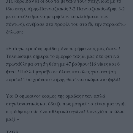
31), κέρδισαν κι οι δυο τα μεταξύ τους παιχνίδια με το
ίδιο σκορ, Άρης-Πανναξιακός 3-2 Πανναξιακός-Άρης 3-2
με αποτέλεσμα να μετρήσουν τα κλάσματα των
πόντων), ανέβασε στο προφίλ του στο fb, την παρακάτω
δήλωση:
«Η συγκεκριμένη ομάδα μόνο περήφανους μας έκανε!
Τελειώσαμε σήμερα το όμορφο ταξίδι μας στο φετινό
πρωτάθλημα στη 5η θέση με 47 βαθμούς!16 νίκες και 6
ήττες! Πολλά μπράβο σε όλους και όλες για αυτή τη
πορεία! Του χρόνου ο πήχης θα είναι ακόμα πιο ψηλά!
Υσ: Ο σημερινός κόσμος της ομάδας ήταν απλά
συγκλoνιστικός και έδειξε πως μπορεί να είναι μια υγιής
ατμόσφαιρα σε ένα αθλητικό αγώνα! Συνεχίζουμε όλοι
μαζί!»
TAGS