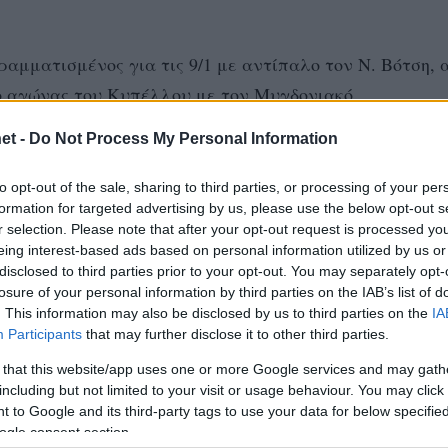
αμματισμένος για τις 9/1 με αντίπαλο τον Ν. Βότση,
 ο αγώνας του Κυπέλλου με τον Μυγδονιακό.
et -
Do Not Process My Personal Information
to opt-out of the sale, sharing to third parties, or processing of your per
formation for targeted advertising by us, please use the below opt-out s
ούνη, Δημητρέλλου, Σταύρου Ζερβοπούλου, Αθ. Τσάνη
r selection. Please note that after your opt-out request is processed y
Θεοδωράκη, Γκλατζούνη, Σιωρέντα.
eing interest-based ads based on personal information utilized by us or
disclosed to third parties prior to your opt-out. You may separately opt-
losure of your personal information by third parties on the IAB’s list of
λου, Κομνίνο, Κ. Μπολέτου, Γκοβεδάρου, Καλαντάτζε,
. This information may also be disclosed by us to third parties on the
IA
, Ντολοπούλου, Καραμούτσα, Ντολοπούλου, Λουτατίδου
Participants
that may further disclose it to other third parties.
 that this website/app uses one or more Google services and may gath
including but not limited to your visit or usage behaviour. You may click 
 to Google and its third-party tags to use your data for below specifi
ogle consent section.