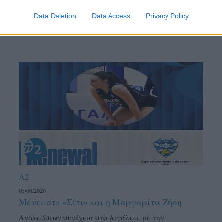
Data Deletion
Data Access
Privacy Policy
A2
05/06/2026
Μένει στο «Σίτι» και η Μαργαρίτα Ζήση
Ανανεώσεων συνέχεια στο Αιγάλεω, με την