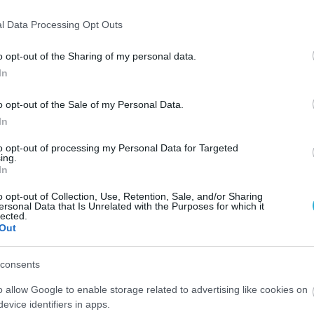
εϊ που διοργάνωσε η Ελπίδα Αμπελοκήπων την Κυριακή
ωταθλητών Πεύκων.
l Data Processing Opt Outs
o opt-out of the Sharing of my personal data.
 πραγματικά εντυπωσιακό, καθώς δεκάδες κορίτσια έπ
In
 γονείς που κατέκλυσαν τις κερκίδες.
o opt-out of the Sale of my Personal Data.
In
α από τα επόμενα τουρνουά. Την οργανωτική ευθύνη τ
to opt-out of processing my Personal Data for Targeted
ιάννης Κυλίτσης, Ελενα Αναστασιάδου, Τάσος Σταυρα
ing.
In
πένης και Χάρης Τάτσης.
o opt-out of Collection, Use, Retention, Sale, and/or Sharing
ersonal Data that Is Unrelated with the Purposes for which it
lected.
Out
consents
o allow Google to enable storage related to advertising like cookies on
evice identifiers in apps.