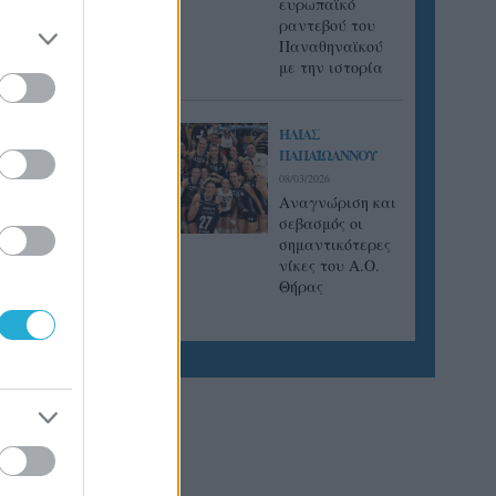
ευρωπαϊκό
 13/12,
ραντεβού του
Παναθηναϊκού
με την ιστορία
αιξαν
ΗΛΙΑΣ
ΠΑΠΑΪΩΑΝΝΟΥ
08/03/2026
Αναγνώριση και
ου
σεβασμός οι
κάκης
σημαντικότερες
νίκες του Α.Ο.
Θήρας