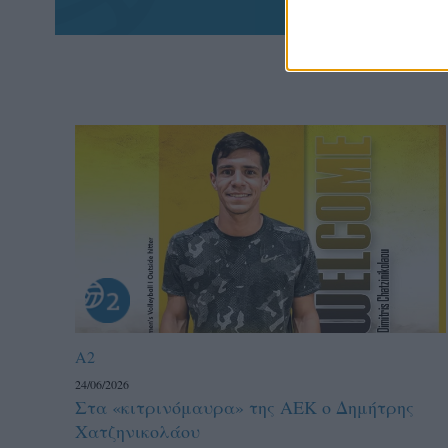
A2
24/06/2026
Στα «κιτρινόμαυρα» της ΑΕΚ ο Δημήτρης
Χατζηνικολάου