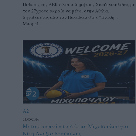
Παίκτης της ΑΕΚ είναι ο Δημήτρης Χατζηνικολάου, με
τον 27χρονο ακραίο να μένει στην Αθήνα,
πηγαίνοντας από τον Πανιώνιο στην “Ένωση”.
Μπορεί...
A2
21/05/2026
Μεταγραφικό «σεφτέ» με Μιχοπούλου για
Νίκη Αλεξανδρούπολης