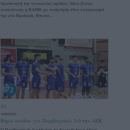
προπονητή της γυναικείας ομάδας, Νίκο Ζιώγα,
ανακοίνωσε η ΧΑΝΘ, με ανάρτηση στον λογαριασμό
της στο Facebook. Έπειτα...
A2
16/04/2026
Βήμα ανόδου για Παμβοχαϊκό, 3-0 την ΑΕΚ
Ο Παμβοχαϊκός διατήρησε το πλεονέκτημα έδρας