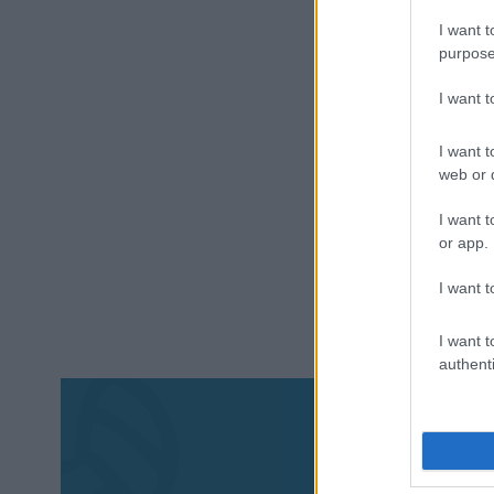
I want t
purpose
I want 
I want t
web or d
I want t
or app.
I want t
I want t
authenti
Aκολου
πα