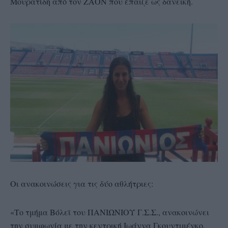
Μουρατίδη από τον ΖΑΟΝ που έπαιζε ως δανεική.
Οι ανακοινώσεις για τις δύο αθλήτριες:
«Το τμήμα Βόλεϊ του ΠΑΝΙΩΝΙΟΥ Γ.Σ.Σ., ανακοινώνει
την συμφωνία με την κεντρική Ιωάννα Γκουντιμένκο.