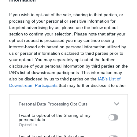
ιστορία
If you wish to opt-out of the sale, sharing to third parties, or
processing of your personal or sensitive information for
targeted advertising by us, please use the below opt-out
ΗΛΙΑΣ ΠΑΠΑΪΩΑΝΝΟΥ
section to confirm your selection. Please note that after your
08/03/2026
opt-out request is processed you may continue seeing
Αναγνώριση και σεβασμός
interest-based ads based on personal information utilized by
οι σημαντικότερες νίκες του
us or personal information disclosed to third parties prior to
Α.Ο. Θήρας
your opt-out. You may separately opt-out of the further
disclosure of your personal information by third parties on the
IAB’s list of downstream participants. This information may
also be disclosed by us to third parties on the
IAB’s List of
Downstream Participants
that may further disclose it to other
third parties.
Please note that this website/app uses one or more Google
Personal Data Processing Opt Outs
services and may gather and store information including but
not limited to your visit or usage behaviour. You may click to
I want to opt-out of the Sharing of my
personal data.
grant or deny consent to Google and its third-party tags to
Opted In
use your data for below specified purposes in below Google
consent section.
I want to opt-out of the Sale of my