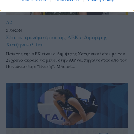
A2
24/06/2026
Στα «κιτρινόμαυρα» της ΑΕΚ ο Δημήτρης
Χατζηνικολάου
Παίκτης της ΑΕΚ είναι ο Δημήτρης Χατζηνικολάου, με τον
27χρονο ακραίο να μένει στην Αθήνα, πηγαίνοντας από τον
Πανιώνιο στην “Ένωση”. Μπορεί...