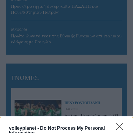
Προς στρατηγική συνεργασία ΠΑΣΑΠΠ και
Πανεπιστημίου Πατρών
05/08/2026
Πρώτο δυνατό τεστ της Εθνικής Γυναικών επί ιταλικού
εδάφους με Σουηδία
ΓΝΩΜΕΣ
ΠΕΝΥ ΡΟΝΤΟΓΙΑΝΝΗ
11/03/2026
Από την Περούτζια του 2000
στο σήμερα: Tο τρίτο
ευρωπαϊκό ραντεβού του
volleyplanet -
Do Not Process My Personal
Παναθηναϊκού με την
Information