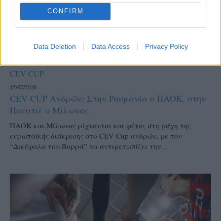
CONFIRM
Data Deletion
Data Access
Privacy Policy
CEV CUP
15/07/2026
CEV CUP Aνδρών: Στην Ρουμανία ο ΠΑΟΚ, στην
Πουατιέ ο Μίλωνας
ΠΑΟΚ και Μίλωνας ρίχνονται και φέτος στη μάχη της
ευρωπαϊκής διάκρισης στο CEV Cup ανδρών, με τον
“Δικέφαλο του Βορρά” να αντιμετωπίζει την...