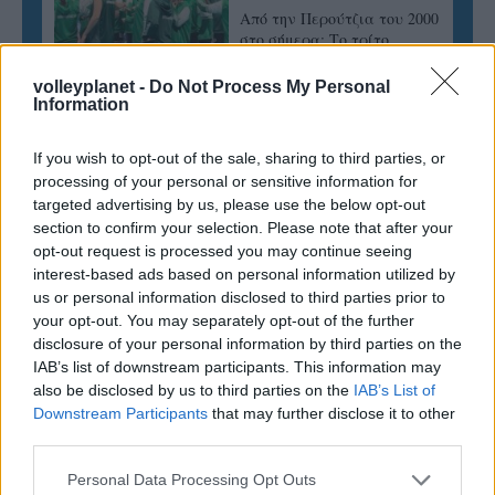
Από την Περούτζια του 2000
στο σήμερα: Tο τρίτο
ευρωπαϊκό ραντεβού του
Παναθηναϊκού με την
volleyplanet -
Do Not Process My Personal
ιστορία
Information
If you wish to opt-out of the sale, sharing to third parties, or
processing of your personal or sensitive information for
ΗΛΙΑΣ ΠΑΠΑΪΩΑΝΝΟΥ
targeted advertising by us, please use the below opt-out
08/03/2026
section to confirm your selection. Please note that after your
Αναγνώριση και σεβασμός
opt-out request is processed you may continue seeing
οι σημαντικότερες νίκες του
interest-based ads based on personal information utilized by
Α.Ο. Θήρας
us or personal information disclosed to third parties prior to
your opt-out. You may separately opt-out of the further
disclosure of your personal information by third parties on the
IAB’s list of downstream participants. This information may
also be disclosed by us to third parties on the
IAB’s List of
Downstream Participants
that may further disclose it to other
third parties.
Please note that this website/app uses one or more Google
Personal Data Processing Opt Outs