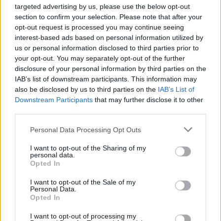
targeted advertising by us, please use the below opt-out
section to confirm your selection. Please note that after your
3η ημέρα (14/5)
opt-out request is processed you may continue seeing
ΓΣ Ηρακλής Κηφισιάς – ΑΣ Ασκληπιός Τρικάλων 3-0 (25-
interest-based ads based on personal information utilized by
14, 25-21, 25-22)
us or personal information disclosed to third parties prior to
AO Αιγάλεω – ΑΣ Μακεδόνες Αξιού 3-1 (16-25, 25-22, 25-
your opt-out. You may separately opt-out of the further
15, 25-23)
disclosure of your personal information by third parties on the
IAB’s list of downstream participants. This information may
also be disclosed by us to third parties on the
IAB’s List of
TAGS
Downstream Participants
that may further disclose it to other
#ΑΙΓΑΛΕΩ
#ΑΣΚΛΗΠΙΟΣ ΤΡΙΚΑΛΩΝ
third parties.
#ΖΑΚΥΝΘΟΣ
#ΗΡΑΚΛΗΣ ΚΗΦΙΣΙΑΣ
Please note that this website/app uses one or more Google
Personal Data Processing Opt Outs
services and may gather and store information including but
#ΚΟΝΤΟΝΗΣ
#ΜΑΚΕΔΟΝΕΣ ΑΞΙΟΥ
not limited to your visit or usage behaviour. You may click to
I want to opt-out of the Sharing of my
personal data.
#ΜΑΥΡΟΜΜΑΤΗΣ
#ΠΑΝΕΛΛΗΝΙΟ ΚΟΡΑΣΙΔΩΝ
grant or deny consent to Google and its third-party tags to
Opted In
use your data for below specified purposes in below Google
consent section.
I want to opt-out of the Sale of my
Personal Data.
Opted In
I want to opt-out of processing my