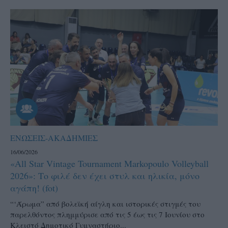
ΕΝΩΣΕΙΣ-ΑΚΑΔΗΜΙΕΣ
16/06/2026
«All Star Vintage Tournament Markopoulo Volleyball
2026»: Το φιλέ δεν έχει στυλ και ηλικία, μόνο
αγάπη! (fot)
“‘Άρωμα” από βολεϊκή αίγλη και ιστορικές στιγμές του
παρελθόντος πλημμύρισε από τις 5 έως τις 7 Ιουνίου στο
Κλειστό Δημοτικό Γυμναστήριο...