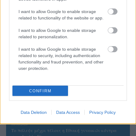
I want to allow Google to enable storage
ΡΟΗ ΕΙΔΗΣΕΩΝ
related to functionality of the website or app.
I want to allow Google to enable storage
09/08/2026
related to personalization.
Φοίνικας Σύρου: Ο Δεναξάς άμεσος συνεργάτης του
Χατζηαντωνίου
I want to allow Google to enable storage
related to security, including authentication
functionality and fraud prevention, and other
08/08/2026
user protection.
Δείπνο της ΕΟΠΕ προς τιμήν του Ισίδωρου Κούβελου
παρουσία των Εθνικών ομάδων
CONFIRM
07/08/2026
«Αντίο» με ήττα για τις διεθνείς μας στο τουρνουά του
Ουρμπίνο
Data Deletion
Data Access
Privacy Policy
06/08/2026
Το πάλεψε μέχρι τέλους η Εθνική γυναικών κόντρα