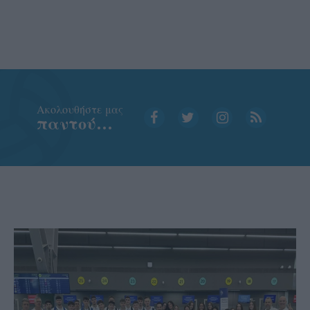
Aκολουθήστε μας
παντού…