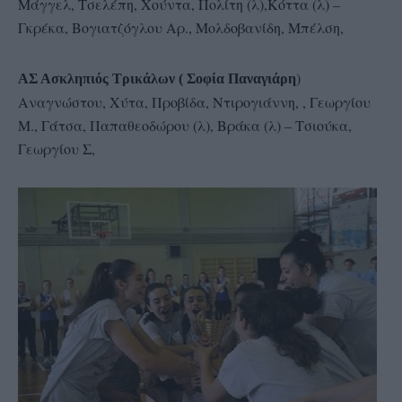
Μάγγελ, Τσελέπη, Χούντα, Πολίτη (λ),Κόττα (λ) –
Γκρέκα, Βογιατζόγλου Αρ., Μολδοβανίδη, Μπέλση,
)
ΑΣ Ασκληπιός Τρικάλων
( Σοφία Παναγιάρη
Αναγνώστου, Χύτα, Προβίδα, Ντιρογιάννη, , Γεωργίου
Μ., Γάτσα, Παπαθεοδώρου (λ), Βράκα (λ) – Τσιούκα,
Γεωργίου Σ,